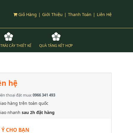
Giỏ Hàng
|
Giới Thiệu
|
Thanh Toán
|
Liên Hệ
TRÁI CÂY THIẾT KẾ
QUÀ TẶNG KẾT HỢP
ên hệ
iện thoại đặt mua:
0966 341 493
iao hàng trên toàn quốc
iao nhanh
sau 2h đặt hàng
 Ý CHO BẠN