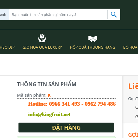
hanh
THEO DỊP
GIỎ HOA QUẢ LUXURY
HỘP QUÀ THƯỢNG HẠNG
BÓ HOA 
THÔNG TIN SẢN PHẨM
Li
Mã sản phẩm:
K
Gọi đ
Hotline:
0966 341 493
-
0962 794 486
G
info@kingfruit.net
G
ĐẶT HÀNG
GỢI