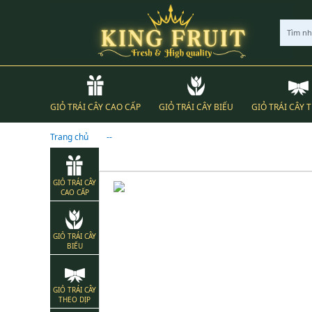
Tìm n
GIỎ TRÁI CÂY CAO CẤP
GIỎ TRÁI CÂY BIẾU
GIỎ TRÁI CÂY 
Trang chủ
--
GIỎ TRÁI CÂY
CAO CẤP
GIỎ TRÁI CÂY
BIẾU
GIỎ TRÁI CÂY
THEO DỊP