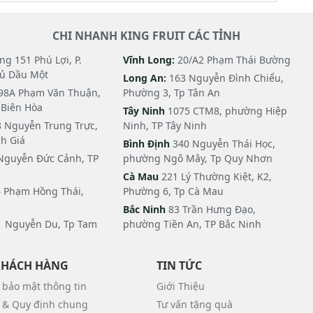
CHI NHANH KING FRUIT CÁC TỈNH
g 151 Phú Lợi, P.
Vĩnh Long:
20/A2 Phạm Thái Bường
hủ Dầu Một
Long An:
163 Nguyễn Đình Chiểu,
98A Phạm Văn Thuận,
Phường 3, Tp Tân An
i Biên Hòa
Tây Ninh
1075 CTM8, phường Hiệp
 Nguyễn Trung Trực,
Ninh, TP Tây Ninh
h Giá
Bình Định
340 Nguyễn Thái Học,
Nguyễn Đức Cảnh, TP
phường Ngô Mây, Tp Quy Nhơn
Cà Mau
221 Lý Thường Kiệt, K2,
 Phạm Hồng Thái,
Phường 6, Tp Cà Mau
Bắc Ninh
83 Trần Hưng Đạo,
 Nguyễn Du, Tp Tam
phường Tiền An, TP Bắc Ninh
KHÁCH HÀNG
TIN TỨC
 bảo mật thông tin
Giới Thiệu
 & Quy định chung
Tư vấn tặng quà