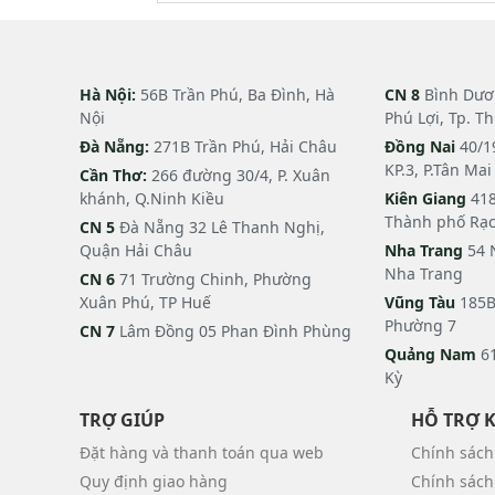
Hà Nội:
56B Trần Phú, Ba Đình, Hà
CN 8
Bình Dươn
Nội
Phú Lợi, Tp. T
Đà Nẵng:
271B Trần Phú, Hải Châu
Đồng Nai
40/1
KP.3, P.Tân Ma
Cần Thơ:
266 đường 30/4, P. Xuân
khánh, Q.Ninh Kiều
Kiên Giang
418
Thành phố Rạc
CN 5
Đà Nẵng 32 Lê Thanh Nghị,
Quận Hải Châu
Nha Trang
54 
Nha Trang
CN 6
71 Trường Chinh, Phường
Xuân Phú, TP Huế
Vũng Tàu
185B
Phường 7
CN 7
Lâm Đồng 05 Phan Đình Phùng
Quảng Nam
61
Kỳ
TRỢ GIÚP
HỖ TRỢ 
Đặt hàng và thanh toán qua web
Chính sách
Quy định giao hàng
Chính sách