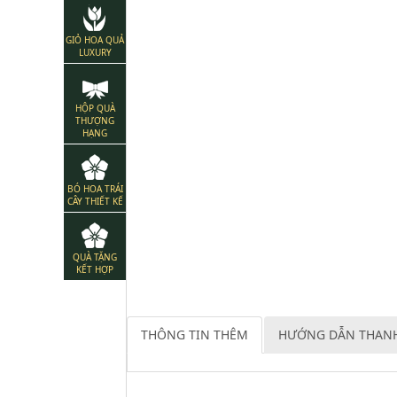
GIỎ HOA QUẢ
LUXURY
HỘP QUÀ
THƯỢNG
HẠNG
BÓ HOA TRÁI
CÂY THIẾT KẾ
QUÀ TẶNG
KẾT HỢP
THÔNG TIN THÊM
HƯỚNG DẪN THAN