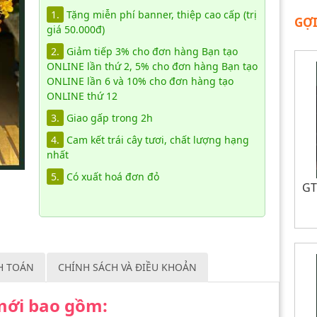
1.
Tặng miễn phí banner, thiệp cao cấp (trị
GỢI
giá 50.000đ)
2.
Giảm tiếp 3% cho đơn hàng Bạn tạo
ONLINE lần thứ 2, 5% cho đơn hàng Bạn tạo
ONLINE lần 6 và 10% cho đơn hàng tạo
ONLINE thứ 12
3.
Giao gấp trong 2h
4.
Cam kết trái cây tươi, chất lượng hạng
nhất
5.
Có xuất hoá đơn đỏ
GT
H TOÁN
CHÍNH SÁCH VÀ ĐIỀU KHOẢN
 mới bao gồm: