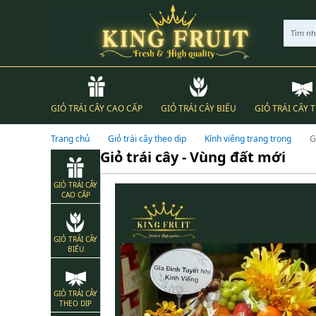
Tìm n
GIỎ TRÁI CÂY CAO CẤP
GIỎ TRÁI CÂY BIẾU
GIỎ TRÁI CÂY 
Trang chủ
Giỏ trái cây theo dịp
Kính viếng trang trọng
G
Giỏ trái cây - Vùng đất mới
GIỎ TRÁI CÂY
CAO CẤP
GIỎ TRÁI CÂY
BIẾU
GIỎ TRÁI CÂY
THEO DỊP