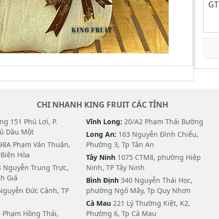
GT
CHI NHANH KING FRUIT CÁC TỈNH
g 151 Phú Lợi, P.
Vĩnh Long:
20/A2 Phạm Thái Bường
hủ Dầu Một
Long An:
163 Nguyễn Đình Chiểu,
98A Phạm Văn Thuận,
Phường 3, Tp Tân An
i Biên Hòa
Tây Ninh
1075 CTM8, phường Hiệp
 Nguyễn Trung Trực,
Ninh, TP Tây Ninh
h Giá
Bình Định
340 Nguyễn Thái Học,
Nguyễn Đức Cảnh, TP
phường Ngô Mây, Tp Quy Nhơn
Cà Mau
221 Lý Thường Kiệt, K2,
 Phạm Hồng Thái,
Phường 6, Tp Cà Mau