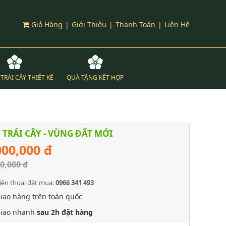
Giỏ Hàng
|
Giới Thiệu
|
Thanh Toán
|
Liên Hệ
TRÁI CÂY THIẾT KẾ
QUÀ TẶNG KẾT HỢP
 TRÁI CÂY - VÙNG ĐẤT MỚI
000,000 đ
0,000 đ
iện thoại đặt mua:
0966 341 493
iao hàng trên toàn quốc
iao nhanh
sau 2h đặt hàng