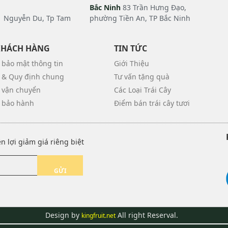
Bắc Ninh
83 Trần Hưng Đạo,
 Nguyễn Du, Tp Tam
phường Tiền An, TP Bắc Ninh
KHÁCH HÀNG
TIN TỨC
 bảo mật thông tin
Giới Thiệu
 & Quy định chung
Tư vấn tặng quà
 vận chuyển
Các Loại Trái Cây
 bảo hành
Điểm bán trái cây tươi
 lợi giảm giá riêng biệt
GỬI
Design by
All right Reserval.
kingfruit.net