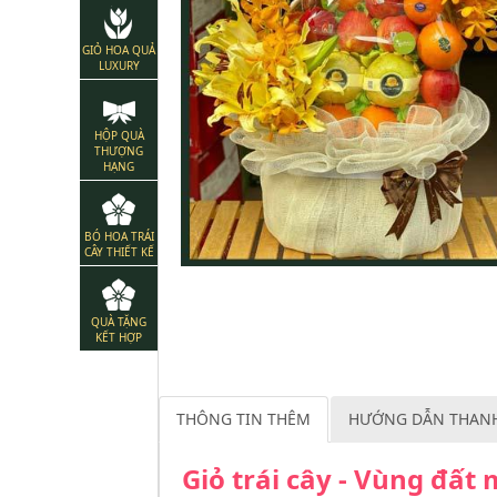
GIỎ HOA QUẢ
LUXURY
HỘP QUÀ
THƯỢNG
HẠNG
BÓ HOA TRÁI
CÂY THIẾT KẾ
QUÀ TẶNG
KẾT HỢP
THÔNG TIN THÊM
HƯỚNG DẪN THAN
Giỏ trái cây - Vùng đất