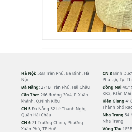
Hà Nội:
56B Trần Phú, Ba Đình, Hà
CN 8
Bình Dươn
Nội
Phú Lợi, Tp. T
Đà Nẵng:
271B Trần Phú, Hải Châu
Đồng Nai
40/1
KP.3, P.Tân Ma
Cần Thơ:
266 đường 30/4, P. Xuân
khánh, Q.Ninh Kiều
Kiên Giang
418
Thành phố Rạc
CN 5
Đà Nẵng 32 Lê Thanh Nghị,
Quận Hải Châu
Nha Trang
54 
Nha Trang
CN 6
71 Trường Chinh, Phường
Xuân Phú, TP Huế
Vũng Tàu
185B