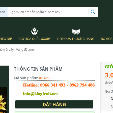
hanh
THEO DỊP
GIỎ HOA QUẢ LUXURY
HỘP QUÀ THƯỢNG HẠNG
BÓ HOA 
iỏ trái cây - Vùng đất mới
GIỎ
THÔNG TIN SẢN PHẨM
3,
Mã sản phẩm:
K8789
3,57
Hotline:
0966 341 493
-
0962 794 486
Gọi đ
info@kingfruit.net
G
ĐẶT HÀNG
G