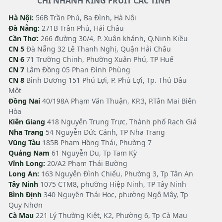
CHI NHANH KING FRUIT CÁC TỈNH
Hà Nội:
56B Trần Phú, Ba Đình, Hà Nội
Đà Nẵng:
271B Trần Phú, Hải Châu
Cần Thơ:
266 đường 30/4, P. Xuân khánh, Q.Ninh Kiều
CN 5
Đà Nẵng 32 Lê Thanh Nghị, Quận Hải Châu
CN 6
71 Trường Chinh, Phường Xuân Phú, TP Huế
CN 7
Lâm Đồng 05 Phan Đình Phùng
CN 8
Bình Dương 151 Phú Lợi, P. Phú Lợi, Tp. Thủ Dầu
Một
Đồng Nai
40/198A Phạm Văn Thuận, KP.3, P.Tân Mai Biên
Hòa
Kiên Giang
418 Nguyễn Trung Trực, Thành phố Rạch Giá
Nha Trang
54 Nguyễn Đức Cảnh, TP Nha Trang
Vũng Tàu
185B Phạm Hồng Thái, Phường 7
Quảng Nam
61 Nguyễn Du, Tp Tam Kỳ
Vĩnh Long:
20/A2 Phạm Thái Bường
Long An:
163 Nguyễn Đình Chiểu, Phường 3, Tp Tân An
Tây Ninh
1075 CTM8, phường Hiệp Ninh, TP Tây Ninh
Bình Định
340 Nguyễn Thái Học, phường Ngô Mây, Tp
Quy Nhơn
Cà Mau
221 Lý Thường Kiệt, K2, Phường 6, Tp Cà Mau