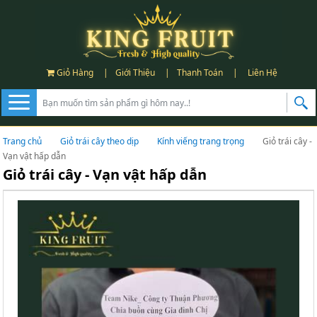
Giỏ Hàng
|
Giới Thiệu
|
Thanh Toán
|
Liên Hệ
Trang chủ
Giỏ trái cây theo dịp
Kính viếng trang trọng
Giỏ trái cây -
Vạn vật hấp dẫn
Giỏ trái cây - Vạn vật hấp dẫn