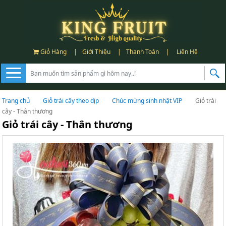
Giỏ Hàng
|
Giới Thiệu
|
Thanh Toán
|
Liên Hệ
Trang chủ
Giỏ trái cây theo dịp
Chúc mừng sinh nhật VIP
Giỏ trái
cây - Thân thương
Giỏ trái cây - Thân thương