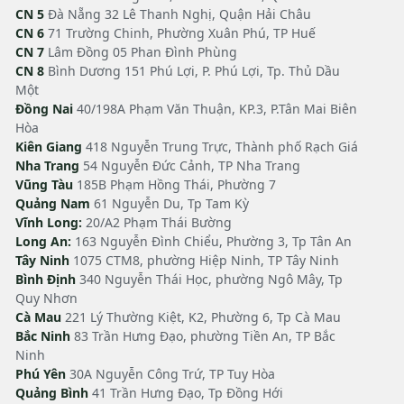
CN 5
Đà Nẵng 32 Lê Thanh Nghị, Quận Hải Châu
CN 6
71 Trường Chinh, Phường Xuân Phú, TP Huế
CN 7
Lâm Đồng 05 Phan Đình Phùng
CN 8
Bình Dương 151 Phú Lợi, P. Phú Lợi, Tp. Thủ Dầu
Một
Đồng Nai
40/198A Phạm Văn Thuận, KP.3, P.Tân Mai Biên
Hòa
Kiên Giang
418 Nguyễn Trung Trực, Thành phố Rạch Giá
Nha Trang
54 Nguyễn Đức Cảnh, TP Nha Trang
Vũng Tàu
185B Phạm Hồng Thái, Phường 7
Quảng Nam
61 Nguyễn Du, Tp Tam Kỳ
Vĩnh Long:
20/A2 Phạm Thái Bường
Long An:
163 Nguyễn Đình Chiểu, Phường 3, Tp Tân An
Tây Ninh
1075 CTM8, phường Hiệp Ninh, TP Tây Ninh
Bình Định
340 Nguyễn Thái Học, phường Ngô Mây, Tp
Quy Nhơn
Cà Mau
221 Lý Thường Kiệt, K2, Phường 6, Tp Cà Mau
Bắc Ninh
83 Trần Hưng Đạo, phường Tiền An, TP Bắc
Ninh
Phú Yên
30A Nguyễn Công Trứ, TP Tuy Hòa
Quảng Bình
41 Trần Hưng Đạo, Tp Đồng Hới