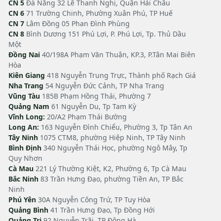
CN 5
Đà Nẵng 32 Lê Thanh Nghị, Quận Hải Châu
CN 6
71 Trường Chinh, Phường Xuân Phú, TP Huế
CN 7
Lâm Đồng 05 Phan Đình Phùng
CN 8
Bình Dương 151 Phú Lợi, P. Phú Lợi, Tp. Thủ Dầu
Một
Đồng Nai
40/198A Phạm Văn Thuận, KP.3, P.Tân Mai Biên
Hòa
Kiên Giang
418 Nguyễn Trung Trực, Thành phố Rạch Giá
Nha Trang
54 Nguyễn Đức Cảnh, TP Nha Trang
Vũng Tàu
185B Phạm Hồng Thái, Phường 7
Quảng Nam
61 Nguyễn Du, Tp Tam Kỳ
Vĩnh Long:
20/A2 Phạm Thái Bường
Long An:
163 Nguyễn Đình Chiểu, Phường 3, Tp Tân An
Tây Ninh
1075 CTM8, phường Hiệp Ninh, TP Tây Ninh
Bình Định
340 Nguyễn Thái Học, phường Ngô Mây, Tp
Quy Nhơn
Cà Mau
221 Lý Thường Kiệt, K2, Phường 6, Tp Cà Mau
Bắc Ninh
83 Trần Hưng Đạo, phường Tiền An, TP Bắc
Ninh
Phú Yên
30A Nguyễn Công Trứ, TP Tuy Hòa
Quảng Bình
41 Trần Hưng Đạo, Tp Đồng Hới
Quảng Trị
92 Nguyễn Trãi, TP Đông Hà