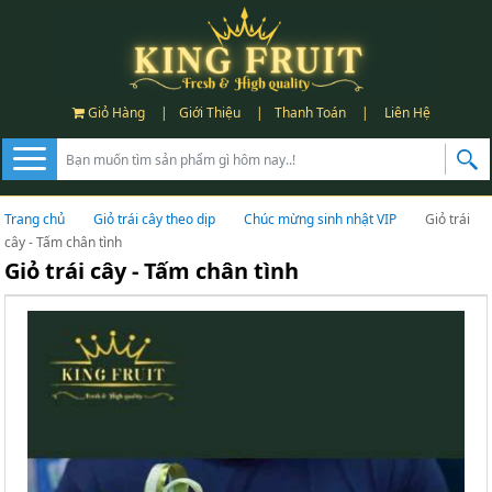
Giỏ Hàng
|
Giới Thiệu
|
Thanh Toán
|
Liên Hệ
Trang chủ
Giỏ trái cây theo dịp
Chúc mừng sinh nhật VIP
Giỏ trái
cây - Tấm chân tình
Giỏ trái cây - Tấm chân tình