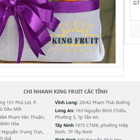
GT
CHI NHANH KING FRUIT CÁC TỈNH
g 151 Phú Lợi, P.
Vĩnh Long:
20/A2 Phạm Thái Bường
hủ Dầu Một
Long An:
163 Nguyễn Đình Chiểu,
98A Phạm Văn Thuận,
Phường 3, Tp Tân An
i Biên Hòa
Tây Ninh
1075 CTM8, phường Hiệp
 Nguyễn Trung Trực,
Ninh, TP Tây Ninh
h Giá
Bình Định
340 Nguyễn Thái Học,