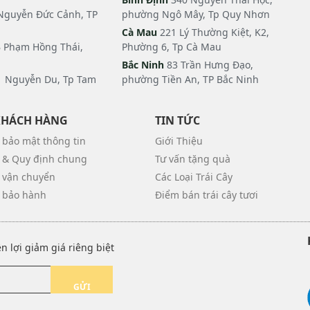
Nguyễn Đức Cảnh, TP
phường Ngô Mây, Tp Quy Nhơn
Cà Mau
221 Lý Thường Kiệt, K2,
 Phạm Hồng Thái,
Phường 6, Tp Cà Mau
Bắc Ninh
83 Trần Hưng Đạo,
 Nguyễn Du, Tp Tam
phường Tiền An, TP Bắc Ninh
KHÁCH HÀNG
TIN TỨC
 bảo mật thông tin
Giới Thiệu
 & Quy định chung
Tư vấn tặng quà
 vận chuyển
Các Loại Trái Cây
 bảo hành
Điểm bán trái cây tươi
 lợi giảm giá riêng biệt
GỬI