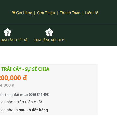
Giỏ Hàng
|
Giới Thiệu
|
Thanh Toán
|
Liên Hệ
TRÁI CÂY THIẾT KẾ
QUÀ TẶNG KẾT HỢP
 TRÁI CÂY - SỰ SẺ CHIA
200,000 đ
4,000 đ
iện thoại đặt mua:
0966 341 493
iao hàng trên toàn quốc
iao nhanh
sau 2h đặt hàng