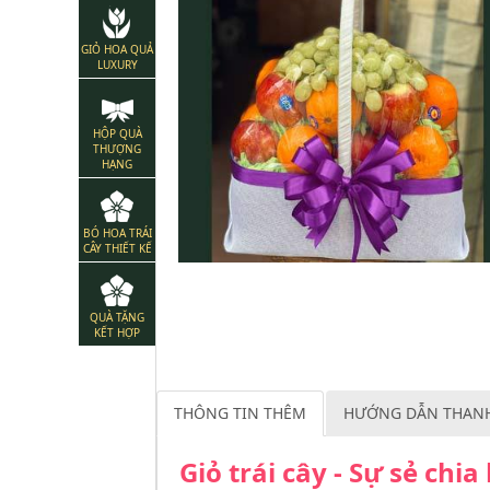
GIỎ HOA QUẢ
LUXURY
HỘP QUÀ
THƯỢNG
HẠNG
BÓ HOA TRÁI
CÂY THIẾT KẾ
QUÀ TẶNG
KẾT HỢP
THÔNG TIN THÊM
HƯỚNG DẪN THAN
Giỏ trái cây - Sự sẻ chi