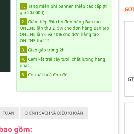
1.
Tặng miễn phí banner, thiệp cao cấp (trị
GỢI
giá 50.000đ)
2.
Giảm tiếp 3% cho đơn hàng Bạn tạo
ONLINE lần thứ 2, 5% cho đơn hàng Bạn tạo
ONLINE lần 6 và 10% cho đơn hàng tạo
ONLINE thứ 12
3.
Giao gấp trong 2h
4.
Cam kết trái cây tươi, chất lượng hạng
nhất
5.
Có xuất hoá đơn đỏ
GT
H TOÁN
CHÍNH SÁCH VÀ ĐIỀU KHOẢN
a bao gồm: