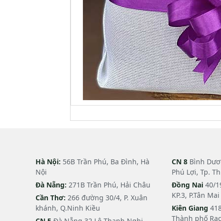
Hà Nội:
56B Trần Phú, Ba Đình, Hà
CN 8
Bình Dươn
Nội
Phú Lợi, Tp. T
Đà Nẵng:
271B Trần Phú, Hải Châu
Đồng Nai
40/1
KP.3, P.Tân Ma
Cần Thơ:
266 đường 30/4, P. Xuân
khánh, Q.Ninh Kiều
Kiên Giang
418
Thành phố Rạc
CN 5
Đà Nẵng 32 Lê Thanh Nghị,