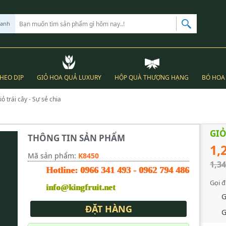
hanh
THEO DỊP
GIỎ HOA QUẢ LUXURY
HỘP QUÀ THƯỢNG HẠNG
BÓ HOA 
iỏ trái cây - Sự sẻ chia
GIỎ
THÔNG TIN SẢN PHẨM
1,
Mã sản phẩm:
K8450
1,34
Hotline:
0966 341 493
-
0962 794 486
Gọi đ
info@kingfruit.net
G
ĐẶT HÀNG
G