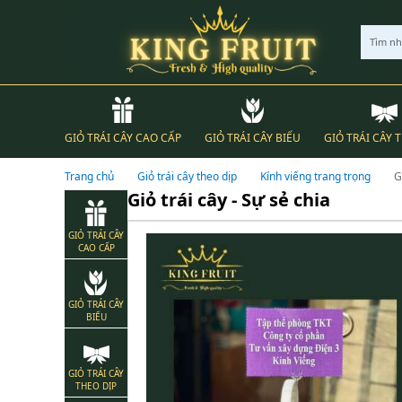
Tìm n
GIỎ TRÁI CÂY CAO CẤP
GIỎ TRÁI CÂY BIẾU
GIỎ TRÁI CÂY 
Trang chủ
Giỏ trái cây theo dịp
Kính viếng trang trọng
G
Giỏ trái cây - Sự sẻ chia
GIỎ TRÁI CÂY
CAO CẤP
GIỎ TRÁI CÂY
BIẾU
GIỎ TRÁI CÂY
THEO DỊP