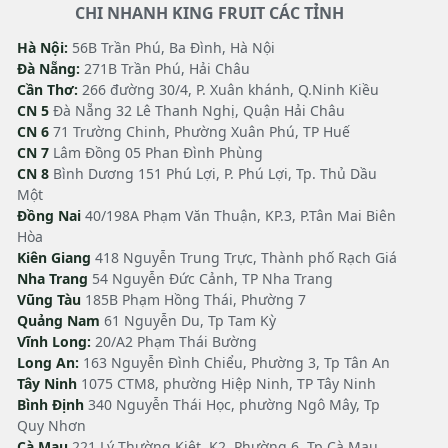
CHI NHANH KING FRUIT CÁC TỈNH
Hà Nội:
56B Trần Phú, Ba Đình, Hà Nội
Đà Nẵng:
271B Trần Phú, Hải Châu
Cần Thơ:
266 đường 30/4, P. Xuân khánh, Q.Ninh Kiều
CN 5
Đà Nẵng 32 Lê Thanh Nghị, Quận Hải Châu
CN 6
71 Trường Chinh, Phường Xuân Phú, TP Huế
CN 7
Lâm Đồng 05 Phan Đình Phùng
CN 8
Bình Dương 151 Phú Lợi, P. Phú Lợi, Tp. Thủ Dầu
Một
Đồng Nai
40/198A Phạm Văn Thuận, KP.3, P.Tân Mai Biên
Hòa
Kiên Giang
418 Nguyễn Trung Trực, Thành phố Rạch Giá
Nha Trang
54 Nguyễn Đức Cảnh, TP Nha Trang
Vũng Tàu
185B Phạm Hồng Thái, Phường 7
Quảng Nam
61 Nguyễn Du, Tp Tam Kỳ
Vĩnh Long:
20/A2 Phạm Thái Bường
Long An:
163 Nguyễn Đình Chiểu, Phường 3, Tp Tân An
Tây Ninh
1075 CTM8, phường Hiệp Ninh, TP Tây Ninh
Bình Định
340 Nguyễn Thái Học, phường Ngô Mây, Tp
Quy Nhơn
Cà Mau
221 Lý Thường Kiệt, K2, Phường 6, Tp Cà Mau