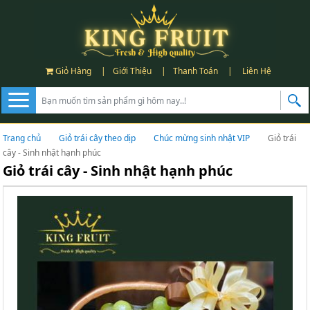
Giỏ Hàng
|
Giới Thiệu
|
Thanh Toán
|
Liên Hệ
Trang chủ
Giỏ trái cây theo dịp
Chúc mừng sinh nhật VIP
Giỏ trái
cây - Sinh nhật hạnh phúc
Giỏ trái cây - Sinh nhật hạnh phúc