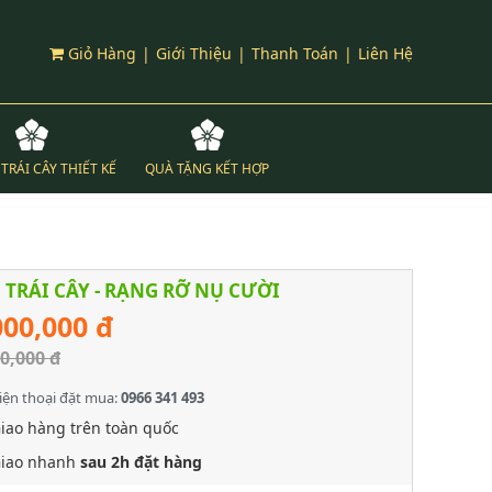
Giỏ Hàng
|
Giới Thiệu
|
Thanh Toán
|
Liên Hệ
TRÁI CÂY THIẾT KẾ
QUÀ TẶNG KẾT HỢP
 TRÁI CÂY - RẠNG RỠ NỤ CƯỜI
000,000 đ
0,000 đ
iện thoại đặt mua:
0966 341 493
iao hàng trên toàn quốc
iao nhanh
sau 2h đặt hàng