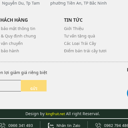
 Nguyễn Du, Tp Tam
phường Tiền An, TP Bắc Ninh
KHÁCH HÀNG
TIN TỨC
 bảo mật thông tin
Giới Thiệu
 & Quy định chung
Tư vấn tặng quà
 vận chuyển
Các Loại Trái Cây
 bảo hành
Điểm bán trái cây tươi
 lợi giảm giá riêng biệt
GỬI
Design by
All right Reserval.
kingfruit.net
0966 341 493
Nhắn tin Zalo
0962 794 48