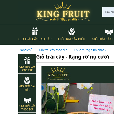
Tìm n
GIỎ TRÁI CÂY CAO CẤP
GIỎ TRÁI CÂY BIẾU
GIỎ TRÁI CÂY 
Trang chủ
Giỏ trái cây theo dịp
Chúc mừng sinh nhật VIP
Giỏ trái cây - Rạng rỡ nụ cười
GIỎ TRÁI CÂY
CAO CẤP
GIỎ TRÁI CÂY
BIẾU
GIỎ TRÁI CÂY
THEO DỊP