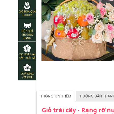
GIỎ HOA QUẢ
LUXURY
HỘP QUÀ
THƯỢNG
HẠNG
BÓ HOA TRÁI
CÂY THIẾT KẾ
QUÀ TẶNG
KẾT HỢP
THÔNG TIN THÊM
HƯỚNG DẪN THAN
Giỏ trái cây - Rạng rỡ 