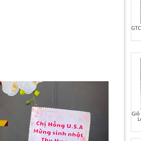
GTCS
Giỏ
L