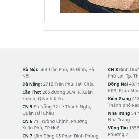
Hà Nội:
56B Trần Phú, Ba Đình, Hà
CN 8
Bình Dươn
Nội
Phú Lợi, Tp. T
Đà Nẵng:
271B Trần Phú, Hải Châu
Đồng Nai
40/1
KP.3, P.Tân Ma
Cần Thơ:
266 đường 30/4, P. Xuân
khánh, Q.Ninh Kiều
Kiên Giang
418
Thành phố Rạc
CN 5
Đà Nẵng 32 Lê Thanh Nghị,
Quận Hải Châu
Nha Trang
54 
Nha Trang
CN 6
71 Trường Chinh, Phường
Xuân Phú, TP Huế
Vũng Tàu
185B
Phường 7
CN 7
Lâm Đồng 05 Phan Đình Phùng