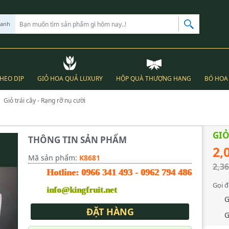
hanh
THEO DỊP
GIỎ HOA QUẢ LUXURY
HỘP QUÀ THƯỢNG HẠNG
BÓ HOA 
Giỏ trái cây - Rạng rỡ nụ cười
GIỎ
THÔNG TIN SẢN PHẨM
2,
Mã sản phẩm:
K8681
2,36
Hotline:
0966 341 493
-
0962 794 486
Gọi đ
info@kingfruit.net
G
ĐẶT HÀNG
G