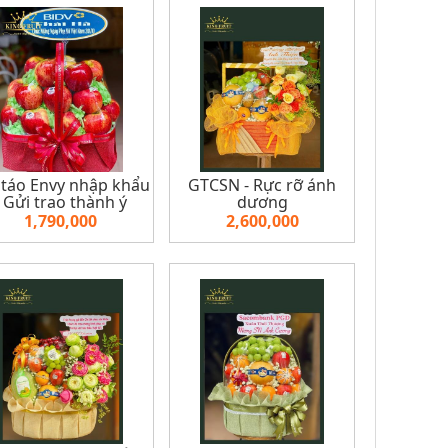
 táo Envy nhập khẩu
GTCSN - Rực rỡ ánh
- Gửi trao thành ý
dương
1,790,000
2,600,000