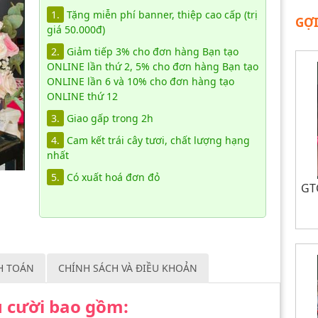
1.
Tặng miễn phí banner, thiệp cao cấp (trị
GỢI
giá 50.000đ)
2.
Giảm tiếp 3% cho đơn hàng Bạn tạo
ONLINE lần thứ 2, 5% cho đơn hàng Bạn tạo
ONLINE lần 6 và 10% cho đơn hàng tạo
ONLINE thứ 12
3.
Giao gấp trong 2h
4.
Cam kết trái cây tươi, chất lượng hạng
nhất
5.
Có xuất hoá đơn đỏ
GTC
H TOÁN
CHÍNH SÁCH VÀ ĐIỀU KHOẢN
nụ cười bao gồm: