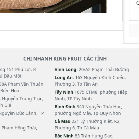
G
CHI NHANH KING FRUIT CÁC TỈNH
g 151 Phú Lợi, P.
Vĩnh Long:
20/A2 Phạm Thái Bường
hủ Dầu Một
Long An:
163 Nguyễn Đình Chiểu,
98A Phạm Văn Thuận,
Phường 3, Tp Tân An
i Biên Hòa
Tây Ninh
1075 CTM8, phường Hiệp
 Nguyễn Trung Trực,
Ninh, TP Tây Ninh
h Giá
Bình Định
340 Nguyễn Thái Học,
Nguyễn Đức Cảnh, TP
phường Ngô Mây, Tp Quy Nhơn
Cà Mau
221 Lý Thường Kiệt, K2,
 Phạm Hồng Thái,
Phường 6, Tp Cà Mau
Bắc Ninh
83 Trần Hưng Đạo,