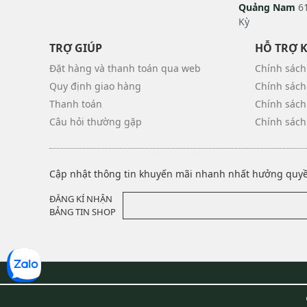
Quảng Nam
61
Kỳ
TRỢ GIÚP
HỖ TRỢ 
Đặt hàng và thanh toán qua web
Chính sách
Quy định giao hàng
Chính sách
Thanh toán
Chính sách
Câu hỏi thường gặp
Chính sách
Cập nhật thông tin khuyến mãi nhanh nhất hưởng quyền
ĐĂNG KÍ NHẬN
BẢNG TIN SHOP