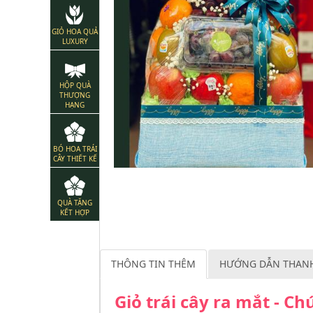
GIỎ HOA QUẢ
LUXURY
HỘP QUÀ
THƯỢNG
HẠNG
BÓ HOA TRÁI
CÂY THIẾT KẾ
QUÀ TẶNG
KẾT HỢP
THÔNG TIN THÊM
HƯỚNG DẪN THAN
Giỏ trái cây ra mắt - C