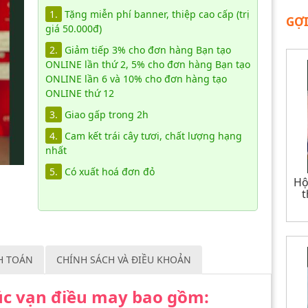
1.
Tặng miễn phí banner, thiệp cao cấp (trị
GỢI
giá 50.000đ)
2.
Giảm tiếp 3% cho đơn hàng Bạn tạo
ONLINE lần thứ 2, 5% cho đơn hàng Bạn tạo
ONLINE lần 6 và 10% cho đơn hàng tạo
ONLINE thứ 12
3.
Giao gấp trong 2h
4.
Cam kết trái cây tươi, chất lượng hạng
nhất
5.
Có xuất hoá đơn đỏ
Hộ
t
H TOÁN
CHÍNH SÁCH VÀ ĐIỀU KHOẢN
húc vạn điều may bao gồm: