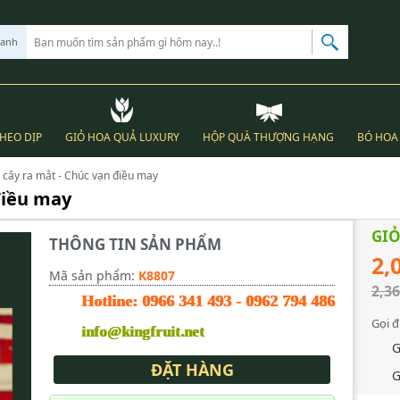
hanh
THEO DỊP
GIỎ HOA QUẢ LUXURY
HỘP QUÀ THƯỢNG HẠNG
BÓ HOA 
i cây ra mắt - Chúc vạn điều may
 điều may
GIỎ
THÔNG TIN SẢN PHẨM
2,
Mã sản phẩm:
K8807
2,36
Hotline:
0966 341 493
-
0962 794 486
Gọi đ
info@kingfruit.net
G
ĐẶT HÀNG
G