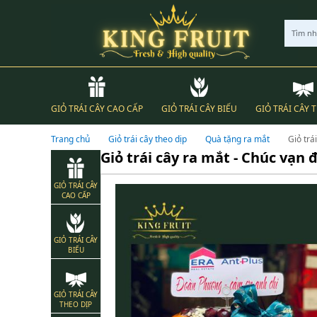
Tìm n
GIỎ TRÁI CÂY CAO CẤP
GIỎ TRÁI CÂY BIẾU
GIỎ TRÁI CÂY 
Trang chủ
Giỏ trái cây theo dịp
Quà tặng ra mắt
Giỏ trá
Giỏ trái cây ra mắt - Chúc vạn
GIỎ TRÁI CÂY
CAO CẤP
GIỎ TRÁI CÂY
BIẾU
GIỎ TRÁI CÂY
THEO DỊP