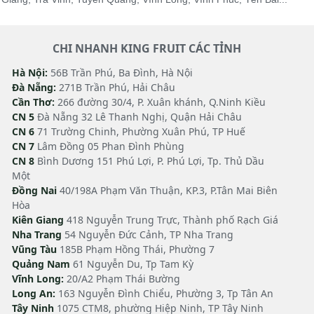
CHI NHANH KING FRUIT CÁC TỈNH
Hà Nội:
56B Trần Phú, Ba Đình, Hà Nội
Đà Nẵng:
271B Trần Phú, Hải Châu
Cần Thơ:
266 đường 30/4, P. Xuân khánh, Q.Ninh Kiều
CN 5
Đà Nẵng 32 Lê Thanh Nghị, Quận Hải Châu
CN 6
71 Trường Chinh, Phường Xuân Phú, TP Huế
CN 7
Lâm Đồng 05 Phan Đình Phùng
CN 8
Bình Dương 151 Phú Lợi, P. Phú Lợi, Tp. Thủ Dầu
Một
Đồng Nai
40/198A Phạm Văn Thuận, KP.3, P.Tân Mai Biên
Hòa
Kiên Giang
418 Nguyễn Trung Trực, Thành phố Rạch Giá
Nha Trang
54 Nguyễn Đức Cảnh, TP Nha Trang
Vũng Tàu
185B Phạm Hồng Thái, Phường 7
Quảng Nam
61 Nguyễn Du, Tp Tam Kỳ
Vĩnh Long:
20/A2 Phạm Thái Bường
Long An:
163 Nguyễn Đình Chiểu, Phường 3, Tp Tân An
Tây Ninh
1075 CTM8, phường Hiệp Ninh, TP Tây Ninh