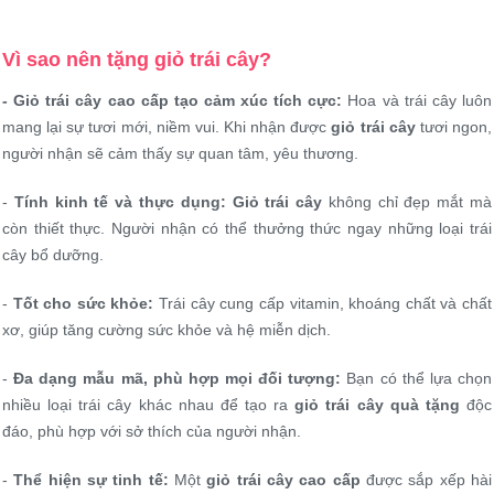
Vì sao nên tặng giỏ trái cây?
- Giỏ trái cây cao cấp tạo cảm xúc tích cực:
Hoa và trái cây luôn
mang lại sự tươi mới, niềm vui. Khi nhận được
giỏ trái cây
tươi ngon,
người nhận sẽ cảm thấy sự quan tâm, yêu thương.
-
Tính kinh tế và thực dụng:
Giỏ trái cây
không chỉ đẹp mắt mà
còn thiết thực. Người nhận có thể thưởng thức ngay những loại trái
cây bổ dưỡng.
-
Tốt cho sức khỏe:
Trái cây cung cấp vitamin, khoáng chất và chất
xơ, giúp tăng cường sức khỏe và hệ miễn dịch.
-
Đa dạng mẫu mã, phù hợp mọi đối tượng:
Bạn có thể lựa chọn
nhiều loại trái cây khác nhau để tạo ra
giỏ trái cây quà tặng
độc
đáo, phù hợp với sở thích của người nhận.
-
Thể hiện sự tinh tế:
Một
giỏ trái cây cao cấp
được sắp xếp hài