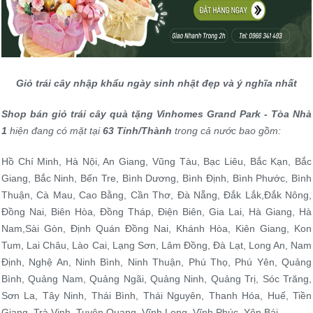
Giỏ trái cây nhập khẩu ngày sinh nhật đẹp và ý nghĩa nhất
Shop bán giỏ trái cây quà tặng Vinhomes Grand Park - Tòa Nhà
1
hiện đang có mặt tại
63 Tỉnh/Thành
trong cả nước bao gồm:
Hồ Chí Minh, Hà Nội, An Giang, Vũng Tàu, Bạc Liêu, Bắc Kạn, Bắc
Giang, Bắc Ninh, Bến Tre, Bình Dương, Bình Định, Bình Phước, Bình
Thuận, Cà Mau, Cao Bằng, Cần Thơ, Đà Nẵng, Đắk Lắk,Đắk Nông,
Đồng Nai, Biên Hòa, Đồng Tháp, Điện Biên, Gia Lai, Hà Giang, Hà
Nam,Sài Gòn, Định Quán Đồng Nai, Khánh Hòa, Kiên Giang, Kon
Tum, Lai Châu, Lào Cai, Lạng Sơn, Lâm Đồng, Đà Lạt, Long An, Nam
Định, Nghệ An, Ninh Bình, Ninh Thuận, Phú Thọ, Phú Yên, Quảng
Bình, Quảng Nam, Quảng Ngãi, Quảng Ninh, Quảng Trị, Sóc Trăng,
Sơn La, Tây Ninh, Thái Bình, Thái Nguyên, Thanh Hóa, Huế, Tiền
Giang, Trà Vinh, Tuyên Quang, Vĩnh Long, Vĩnh Phúc, Yên Bái...