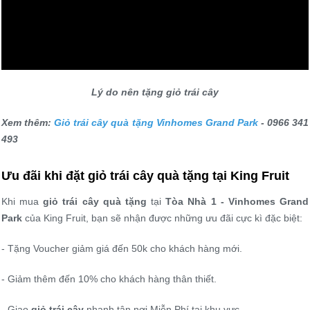
Lý do nên tặng giỏ trái cây
Xem thêm:
Giỏ trái cây quà tặng Vinhomes Grand Park
- 0966 341
493
Ưu đãi khi đặt giỏ trái cây quà tặng tại King Fruit
Khi mua
giỏ trái cây quà tặng
tại
Tòa Nhà 1 - Vinhomes Grand
Park
của King Fruit, bạn sẽ nhận được những ưu đãi cực kì đặc biệt:
- Tặng Voucher giảm giá đến 50k cho khách hàng mới.
- Giảm thêm đến 10% cho khách hàng thân thiết.
- Giao
giỏ trái cây
nhanh tận nơi Miễn Phí tại khu vực.