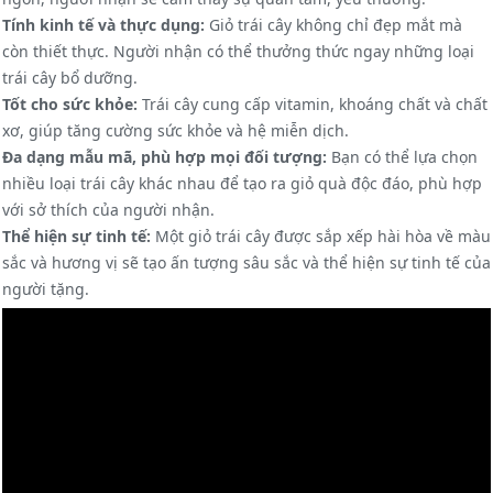
Tính kinh tế và thực dụng:
Giỏ trái cây không chỉ đẹp mắt mà
còn thiết thực. Người nhận có thể thưởng thức ngay những loại
trái cây bổ dưỡng.
Tốt cho sức khỏe:
Trái cây cung cấp vitamin, khoáng chất và chất
xơ, giúp tăng cường sức khỏe và hệ miễn dịch.
Đa dạng mẫu mã, phù hợp mọi đối tượng:
Bạn có thể lựa chọn
nhiều loại trái cây khác nhau để tạo ra giỏ quà độc đáo, phù hợp
với sở thích của người nhận.
Thể hiện sự tinh tế:
Một giỏ trái cây được sắp xếp hài hòa về màu
sắc và hương vị sẽ tạo ấn tượng sâu sắc và thể hiện sự tinh tế của
người tặng.