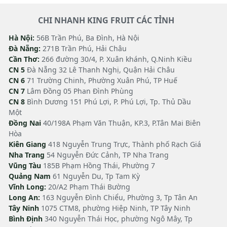
CHI NHANH KING FRUIT CÁC TỈNH
Hà Nội:
56B Trần Phú, Ba Đình, Hà Nội
Đà Nẵng:
271B Trần Phú, Hải Châu
Cần Thơ:
266 đường 30/4, P. Xuân khánh, Q.Ninh Kiều
CN 5
Đà Nẵng 32 Lê Thanh Nghị, Quận Hải Châu
CN 6
71 Trường Chinh, Phường Xuân Phú, TP Huế
CN 7
Lâm Đồng 05 Phan Đình Phùng
CN 8
Bình Dương 151 Phú Lợi, P. Phú Lợi, Tp. Thủ Dầu
Một
Đồng Nai
40/198A Phạm Văn Thuận, KP.3, P.Tân Mai Biên
Hòa
Kiên Giang
418 Nguyễn Trung Trực, Thành phố Rạch Giá
Nha Trang
54 Nguyễn Đức Cảnh, TP Nha Trang
Vũng Tàu
185B Phạm Hồng Thái, Phường 7
Quảng Nam
61 Nguyễn Du, Tp Tam Kỳ
Vĩnh Long:
20/A2 Phạm Thái Bường
Long An:
163 Nguyễn Đình Chiểu, Phường 3, Tp Tân An
Tây Ninh
1075 CTM8, phường Hiệp Ninh, TP Tây Ninh
Bình Định
340 Nguyễn Thái Học, phường Ngô Mây, Tp