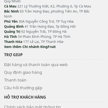
Quy Nhơn
Cà Mau
221 Lý Thường Kiệt, K2, Phường 6, Tp Cà Mau
Bắc Ninh
83 Trần Hưng Đạo, phường Tiền An, TP Bắc
Ninh
Phú Yên
30A Nguyễn Công Trứ, TP Tuy Hòa
Quảng Bình
41 Trần Hưng Đạo, Tp Đồng Hới
Quảng Trị
92 Nguyễn Trãi, TP Đông Hà
Hà Tĩnh
54 Phan Đình Phùng, TP Hà Tĩnh
Thanh Hóa
177 Lê Lai, TP Thanh Hóa
Xem thêm Chi nhánh KingFruit
TRỢ GIÚP
Đặt hàng và thanh toán qua web
Quy định giao hàng
Thanh toán
Câu hỏi thường gặp
HỖ TRỢ KHÁCH HÀNG
Chính sách bảo mật thông tin