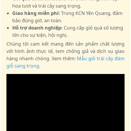
hoa tươi và trái cây sang trọng.
Giao hàng miễn phí:
Trong KCN Yên Quang, đảm
bảo đúng giờ, an toàn.
Hỗ trợ doanh nghiệp:
Cung cấp giỏ quà số lượng
lớn cho sự kiện, hội nghị.
Chúng tôi cam kết mang đến sản phẩm chất lượng
với hình ảnh thực tế, tem chống giả và dịch vụ giao
hàng nhanh chóng. Xem thêm:
Mẫu giỏ trái cây đám
giỗ sang trọng
.