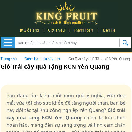
Giỏ Hàng
|
Giới Thiệu
|
Thanh Toán
|
Liên Hệ
Trang chủ
Điểm bán trái cây tươi
Giỏ Trái cây quà Tặng KCN Yên Quang
Giỏ Trái cây quà Tặng KCN Yên Quang
Bạn đang tìm kiếm một món quà ý nghĩa, vừa đẹp
mắt vừa tốt cho sức khỏe để tặng người thân, bạn bè
hay đối tác tại Khu công nghiệp Yên Quang?
Giỏ trái
cây quà tặng KCN Yên Quang
chính là lựa chọn
hoàn hảo, mang đến sự sang trọng và tình cảm chân