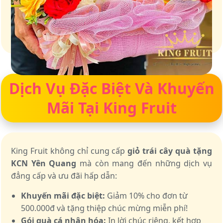
Giữ trọn vị ngọt của thiên nhiên
Dịch Vụ Đặc Biệt Và Khuyến
Mãi Tại King Fruit
King Fruit không chỉ cung cấp
giỏ trái cây quà tặng
KCN Yên Quang
mà còn mang đến những dịch vụ
đẳng cấp và ưu đãi hấp dẫn:
Khuyến mãi đặc biệt:
Giảm 10% cho đơn từ
500.000đ và tặng thiệp chúc mừng miễn phí!
Gói quà cá nhân hóa:
In lời chúc riêng, kết hợp