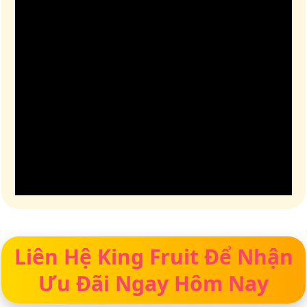
Liên Hệ King Fruit Để Nhận
Ưu Đãi Ngay Hôm Nay