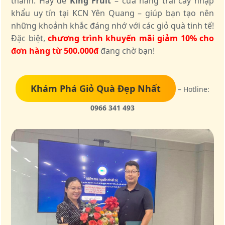
thành. Hãy để
King Fruit
– cửa hàng trái cây nhập
khẩu uy tín tại KCN Yên Quang – giúp bạn tạo nên
những khoảnh khắc đáng nhớ với các giỏ quà tinh tế!
Đặc biệt,
chương trình khuyến mãi giảm 10% cho
đơn hàng từ 500.000đ
đang chờ bạn!
Khám Phá Giỏ Quà Đẹp Nhất
– Hotline:
0966 341 493