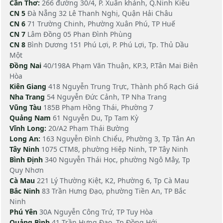
Cần Thơ:
266 đường 30/4, P. Xuân khánh, Q.Ninh Kiều
CN 5
Đà Nẵng 32 Lê Thanh Nghị, Quận Hải Châu
CN 6
71 Trường Chinh, Phường Xuân Phú, TP Huế
CN 7
Lâm Đồng 05 Phan Đình Phùng
CN 8
Bình Dương 151 Phú Lợi, P. Phú Lợi, Tp. Thủ Dầu
Một
Đồng Nai
40/198A Phạm Văn Thuận, KP.3, P.Tân Mai Biên
Hòa
Kiên Giang
418 Nguyễn Trung Trực, Thành phố Rạch Giá
Nha Trang
54 Nguyễn Đức Cảnh, TP Nha Trang
Vũng Tàu
185B Phạm Hồng Thái, Phường 7
Quảng Nam
61 Nguyễn Du, Tp Tam Kỳ
Vĩnh Long:
20/A2 Phạm Thái Bường
Long An:
163 Nguyễn Đình Chiểu, Phường 3, Tp Tân An
Tây Ninh
1075 CTM8, phường Hiệp Ninh, TP Tây Ninh
Bình Định
340 Nguyễn Thái Học, phường Ngô Mây, Tp
Quy Nhơn
Cà Mau
221 Lý Thường Kiệt, K2, Phường 6, Tp Cà Mau
Bắc Ninh
83 Trần Hưng Đạo, phường Tiền An, TP Bắc
Ninh
Phú Yên
30A Nguyễn Công Trứ, TP Tuy Hòa
Quảng Bình
41 Trần Hưng Đạo, Tp Đồng Hới