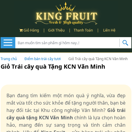
Giỏ Hàng
|
Giới Thiệu
|
Thanh Toán
|
Liên Hệ
Trang chủ
Điểm bán trái cây tươi
Giỏ Trái cây quà Tặng KCN Văn Minh
Giỏ Trái cây quà Tặng KCN Văn Minh
Bạn đang tìm kiếm một món quà ý nghĩa, vừa đẹp
mắt vừa tốt cho sức khỏe để tặng người thân, bạn bè
hay đối tác tại Khu công nghiệp Văn Minh?
Giỏ trái
cây quà tặng KCN Văn Minh
chính là lựa chọn hoàn
hảo, mang đến sự sang trọng và tình cảm chân