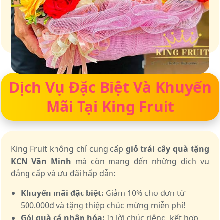
Giữ trọn vị ngọt của thiên nhiên
Dịch Vụ Đặc Biệt Và Khuyến
Mãi Tại King Fruit
King Fruit không chỉ cung cấp
giỏ trái cây quà tặng
KCN Văn Minh
mà còn mang đến những dịch vụ
đẳng cấp và ưu đãi hấp dẫn:
Khuyến mãi đặc biệt:
Giảm 10% cho đơn từ
500.000đ và tặng thiệp chúc mừng miễn phí!
Gói quà cá nhân hóa:
In lời chúc riêng, kết hợp