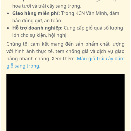
hoa tươi và trái cây sang trọng.
Giao hàng miễn phí:
Trong KCN Văn Minh, đảm
bảo đúng giờ, an toàn.
Hỗ trợ doanh nghiệp:
Cung cấp giỏ quà số lượng
lớn cho sự kiện, hội nghị.
Chúng tôi cam kết mang đến sản phẩm chất lượng
với hình ảnh thực tế, tem chống giả và dịch vụ giao
hàng nhanh chóng. Xem thêm:
Mẫu giỏ trái cây đám
giỗ sang trọng
.