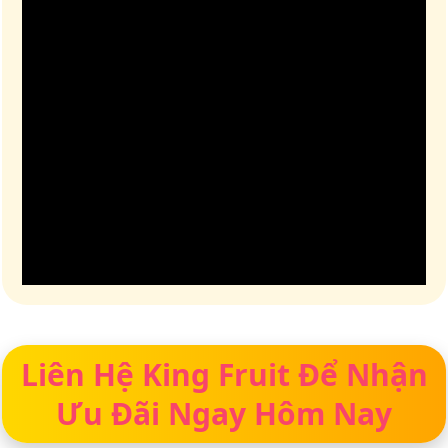
Liên Hệ King Fruit Để Nhận
Ưu Đãi Ngay Hôm Nay