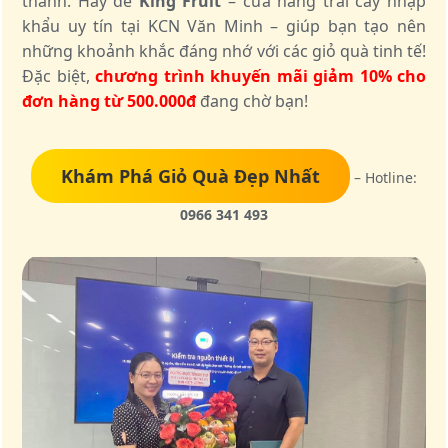
thành. Hãy để
King Fruit
– cửa hàng trái cây nhập
khẩu uy tín tại KCN Văn Minh – giúp bạn tạo nên
những khoảnh khắc đáng nhớ với các giỏ quà tinh tế!
Đặc biệt,
chương trình khuyến mãi giảm 10% cho
đơn hàng từ 500.000đ
đang chờ bạn!
Khám Phá Giỏ Quà Đẹp Nhất
– Hotline:
0966 341 493