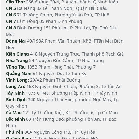
Cần Thơ:
266 đường 30/4, P. Xuân khánh, Q.Ninh Kiều
CN 5
Đà Nẵng 32 Lê Thanh Nghị, Quận Hải Châu
CN 6
71 Trường Chinh, Phường Xuân Phú, TP Huế
CN 7
Lâm Đồng 05 Phan Đình Phùng
CN 8
Bình Dương 151 Phú Lợi, P. Phú Lợi, Tp. Thủ Dầu
Một
Đồng Nai
40/198A Phạm Văn Thuận, KP.3, P.Tân Mai Biên
Hòa
Kiên Giang
418 Nguyễn Trung Trực, Thành phố Rạch Giá
Nha Trang
54 Nguyễn Đức Cảnh, TP Nha Trang
Vũng Tàu
185B Phạm Hồng Thái, Phường 7
Quảng Nam
61 Nguyễn Du, Tp Tam Kỳ
Vĩnh Long:
20/A2 Phạm Thái Bường
Long An:
163 Nguyễn Đình Chiểu, Phường 3, Tp Tân An
Tây Ninh
1075 CTM8, phường Hiệp Ninh, TP Tây Ninh
Bình Định
340 Nguyễn Thái Học, phường Ngô Mây, Tp
Quy Nhơn
Cà Mau
221 Lý Thường Kiệt, K2, Phường 6, Tp Cà Mau
Bắc Ninh
83 Trần Hưng Đạo, phường Tiền An, TP Bắc
Ninh
Phú Yên
30A Nguyễn Công Trứ, TP Tuy Hòa
Quảng Bình
41 Trần Hưng Đạo, Tp Đồng Hới