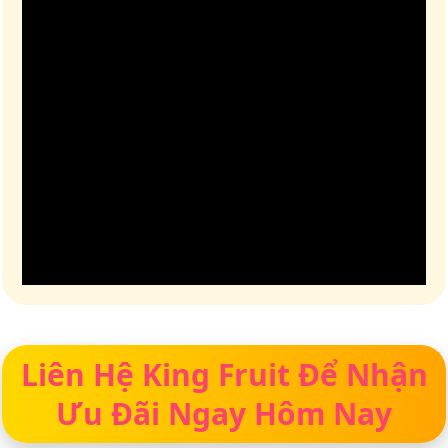
Liên Hệ King Fruit Để Nhận
Ưu Đãi Ngay Hôm Nay