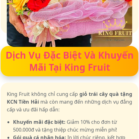
Giữ trọn vị ngọt của thiên nhiên
Dịch Vụ Đặc Biệt Và Khuyến
Mãi Tại King Fruit
King Fruit không chỉ cung cấp
giỏ trái cây quà tặng
KCN Tiền Hải
mà còn mang đến những dịch vụ đẳng
cấp và ưu đãi hấp dẫn:
Khuyến mãi đặc biệt:
Giảm 10% cho đơn từ
500.000đ và tặng thiệp chúc mừng miễn phí!
Gói quà cá nhân hóa:
In lời chúc riêng, kết hợp