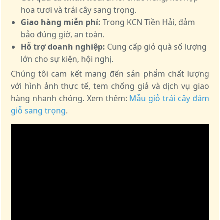
hoa tươi và trái cây sang trọng.
Giao hàng miễn phí:
Trong KCN Tiền Hải, đảm
bảo đúng giờ, an toàn.
Hỗ trợ doanh nghiệp:
Cung cấp giỏ quà số lượng
lớn cho sự kiện, hội nghị.
Chúng tôi cam kết mang đến sản phẩm chất lượng
với hình ảnh thực tế, tem chống giả và dịch vụ giao
hàng nhanh chóng. Xem thêm:
Mẫu giỏ trái cây đám
giỗ sang trọng
.