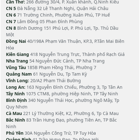
Cần Thơ:
266 đường 30/4, P. Xuân khánh, Q.Ninh Kiều
CN 5
Đà Nẵng 32 Lê Thanh Nghị, Quận Hải Châu
CN 6
71 Trường Chinh, Phường Xuân Phú, TP Huế
CN 7
Lâm Đồng 05 Phan Đình Phùng
CN 8
Bình Dương 151 Phú Lợi, P. Phú Lợi, Tp. Thủ Dầu
Một
Đồng Nai
40/198A Phạm Văn Thuận, KP.3, P.Tân Mai Biên
Hòa
Kiên Giang
418 Nguyễn Trung Trực, Thành phố Rạch Giá
Nha Trang
54 Nguyễn Đức Cảnh, TP Nha Trang
Vũng Tàu
185B Phạm Hồng Thái, Phường 7
Quảng Nam
61 Nguyễn Du, Tp Tam Kỳ
Vĩnh Long:
20/A2 Phạm Thái Bường
Long An:
163 Nguyễn Đình Chiểu, Phường 3, Tp Tân An
Tây Ninh
1075 CTM8, phường Hiệp Ninh, TP Tây Ninh
Bình Định
340 Nguyễn Thái Học, phường Ngô Mây, Tp
Quy Nhơn
Cà Mau
221 Lý Thường Kiệt, K2, Phường 6, Tp Cà Mau
Bắc Ninh
83 Trần Hưng Đạo, phường Tiền An, TP Bắc
Ninh
Phú Yên
30A Nguyễn Công Trứ, TP Tuy Hòa
Quảng Bình
41 Trần Hưng Đạo, Tp Đồng Hới