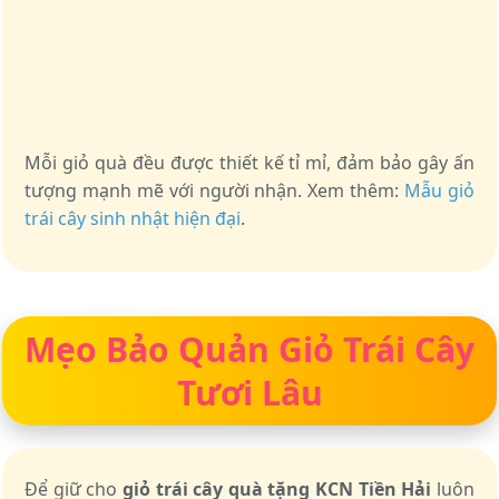
Mỗi giỏ quà đều được thiết kế tỉ mỉ, đảm bảo gây ấn
tượng mạnh mẽ với người nhận. Xem thêm:
Mẫu giỏ
trái cây sinh nhật hiện đại
.
Mẹo Bảo Quản Giỏ Trái Cây
Tươi Lâu
Để giữ cho
giỏ trái cây quà tặng KCN Tiền Hải
luôn