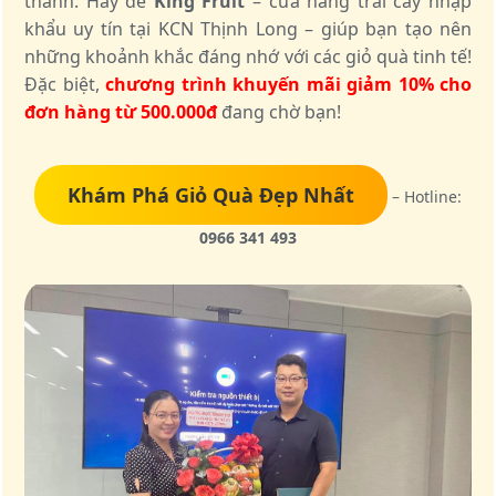
thành. Hãy để
King Fruit
– cửa hàng trái cây nhập
khẩu uy tín tại KCN Thịnh Long – giúp bạn tạo nên
những khoảnh khắc đáng nhớ với các giỏ quà tinh tế!
Đặc biệt,
chương trình khuyến mãi giảm 10% cho
đơn hàng từ 500.000đ
đang chờ bạn!
Khám Phá Giỏ Quà Đẹp Nhất
– Hotline:
0966 341 493