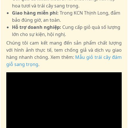
hoa tươi và trái cây sang trọng.
Giao hàng miễn phí:
Trong KCN Thịnh Long, đảm
bảo đúng giờ, an toàn.
Hỗ trợ doanh nghiệp:
Cung cấp giỏ quà số lượng
lớn cho sự kiện, hội nghị.
Chúng tôi cam kết mang đến sản phẩm chất lượng
với hình ảnh thực tế, tem chống giả và dịch vụ giao
hàng nhanh chóng. Xem thêm:
Mẫu giỏ trái cây đám
giỗ sang trọng
.