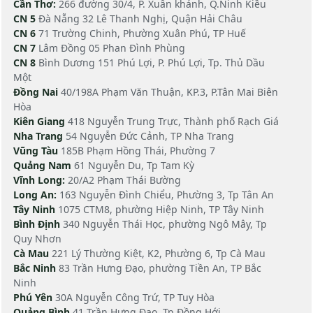
Cần Thơ:
266 đường 30/4, P. Xuân khánh, Q.Ninh Kiều
CN 5
Đà Nẵng 32 Lê Thanh Nghị, Quận Hải Châu
CN 6
71 Trường Chinh, Phường Xuân Phú, TP Huế
CN 7
Lâm Đồng 05 Phan Đình Phùng
CN 8
Bình Dương 151 Phú Lợi, P. Phú Lợi, Tp. Thủ Dầu
Một
Đồng Nai
40/198A Phạm Văn Thuận, KP.3, P.Tân Mai Biên
Hòa
Kiên Giang
418 Nguyễn Trung Trực, Thành phố Rạch Giá
Nha Trang
54 Nguyễn Đức Cảnh, TP Nha Trang
Vũng Tàu
185B Phạm Hồng Thái, Phường 7
Quảng Nam
61 Nguyễn Du, Tp Tam Kỳ
Vĩnh Long:
20/A2 Phạm Thái Bường
Long An:
163 Nguyễn Đình Chiểu, Phường 3, Tp Tân An
Tây Ninh
1075 CTM8, phường Hiệp Ninh, TP Tây Ninh
Bình Định
340 Nguyễn Thái Học, phường Ngô Mây, Tp
Quy Nhơn
Cà Mau
221 Lý Thường Kiệt, K2, Phường 6, Tp Cà Mau
Bắc Ninh
83 Trần Hưng Đạo, phường Tiền An, TP Bắc
Ninh
Phú Yên
30A Nguyễn Công Trứ, TP Tuy Hòa
Quảng Bình
41 Trần Hưng Đạo, Tp Đồng Hới