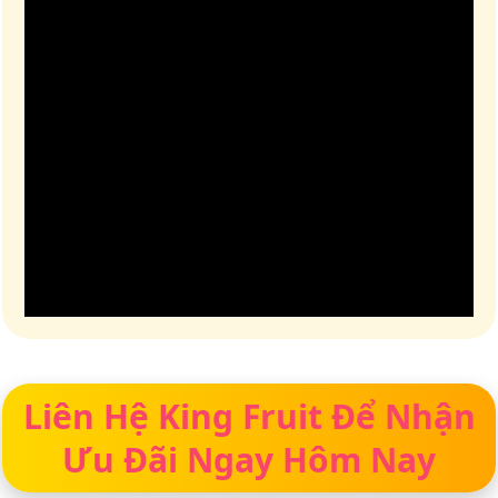
Liên Hệ King Fruit Để Nhận
Ưu Đãi Ngay Hôm Nay