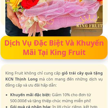
Giữ trọn vị ngọt của thiên nhiên
Dịch Vụ Đặc Biệt Và Khuyến
Mãi Tại King Fruit
King Fruit không chỉ cung cấp
giỏ trái cây quà tặng
KCN Thịnh Long
mà còn mang đến những dịch vụ
đẳng cấp và ưu đãi hấp dẫn:
Khuyến mãi đặc biệt:
Giảm 10% cho đơn từ
500.000đ và tặng thiệp chúc mừng miễn phí!
Gói quà cá nhân hóa:
In lời chúc riêng, kết hợp