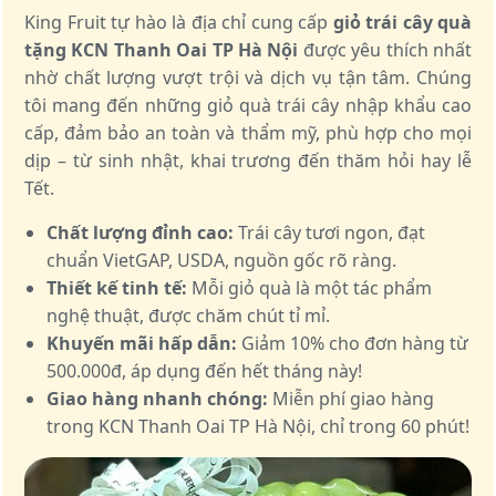
King Fruit tự hào là địa chỉ cung cấp
giỏ trái cây quà
tặng KCN Thanh Oai TP Hà Nội
được yêu thích nhất
nhờ chất lượng vượt trội và dịch vụ tận tâm. Chúng
tôi mang đến những giỏ quà trái cây nhập khẩu cao
cấp, đảm bảo an toàn và thẩm mỹ, phù hợp cho mọi
dịp – từ sinh nhật, khai trương đến thăm hỏi hay lễ
Tết.
Chất lượng đỉnh cao:
Trái cây tươi ngon, đạt
chuẩn VietGAP, USDA, nguồn gốc rõ ràng.
Thiết kế tinh tế:
Mỗi giỏ quà là một tác phẩm
nghệ thuật, được chăm chút tỉ mỉ.
Khuyến mãi hấp dẫn:
Giảm 10% cho đơn hàng từ
500.000đ, áp dụng đến hết tháng này!
Giao hàng nhanh chóng:
Miễn phí giao hàng
trong KCN Thanh Oai TP Hà Nội, chỉ trong 60 phút!