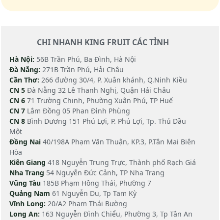
CHI NHANH KING FRUIT CÁC TỈNH
Hà Nội:
56B Trần Phú, Ba Đình, Hà Nội
Đà Nẵng:
271B Trần Phú, Hải Châu
Cần Thơ:
266 đường 30/4, P. Xuân khánh, Q.Ninh Kiều
CN 5
Đà Nẵng 32 Lê Thanh Nghị, Quận Hải Châu
CN 6
71 Trường Chinh, Phường Xuân Phú, TP Huế
CN 7
Lâm Đồng 05 Phan Đình Phùng
CN 8
Bình Dương 151 Phú Lợi, P. Phú Lợi, Tp. Thủ Dầu
Một
Đồng Nai
40/198A Phạm Văn Thuận, KP.3, P.Tân Mai Biên
Hòa
Kiên Giang
418 Nguyễn Trung Trực, Thành phố Rạch Giá
Nha Trang
54 Nguyễn Đức Cảnh, TP Nha Trang
Vũng Tàu
185B Phạm Hồng Thái, Phường 7
Quảng Nam
61 Nguyễn Du, Tp Tam Kỳ
Vĩnh Long:
20/A2 Phạm Thái Bường
Long An:
163 Nguyễn Đình Chiểu, Phường 3, Tp Tân An