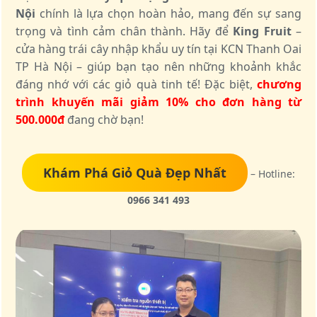
Nội
chính là lựa chọn hoàn hảo, mang đến sự sang
trọng và tình cảm chân thành. Hãy để
King Fruit
–
cửa hàng trái cây nhập khẩu uy tín tại KCN Thanh Oai
TP Hà Nội – giúp bạn tạo nên những khoảnh khắc
đáng nhớ với các giỏ quà tinh tế! Đặc biệt,
chương
trình khuyến mãi giảm 10% cho đơn hàng từ
500.000đ
đang chờ bạn!
Khám Phá Giỏ Quà Đẹp Nhất
– Hotline:
0966 341 493