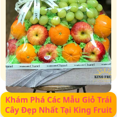
Giỏ quà – Tinh hoa từ trái cây tươi ngon
Khám Phá Các Mẫu Giỏ Trái
Cây Đẹp Nhất Tại King Fruit