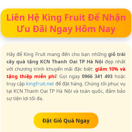
Liên Hệ King Fruit Để Nhận
Ưu Đãi Ngay Hôm Nay
Hãy để King Fruit mang đến cho bạn những
giỏ trái
cây quà tặng KCN Thanh Oai TP Hà Nội
đẹp nhất
với chương trình khuyến mãi đặc biệt:
giảm 10% và
tặng thiệp miễn phí
! Gọi ngay
0966 341 493
hoặc
truy cập
kingfruit.net
để đặt hàng. Chúng tôi phục vụ
tại KCN Thanh Oai TP Hà Nội và toàn quốc, đảm bảo
sự tiện lợi tối đa.
Đặt Giỏ Quà Ngay