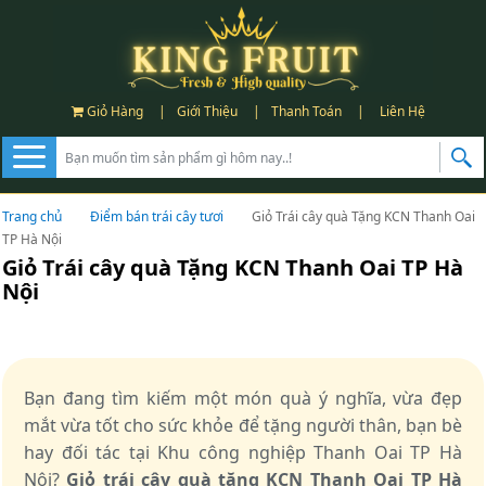
Giỏ Hàng
|
Giới Thiệu
|
Thanh Toán
|
Liên Hệ
Trang chủ
Điểm bán trái cây tươi
Giỏ Trái cây quà Tặng KCN Thanh Oai
TP Hà Nội
Giỏ Trái cây quà Tặng KCN Thanh Oai TP Hà
Nội
Bạn đang tìm kiếm một món quà ý nghĩa, vừa đẹp
mắt vừa tốt cho sức khỏe để tặng người thân, bạn bè
hay đối tác tại Khu công nghiệp Thanh Oai TP Hà
Nội?
Giỏ trái cây quà tặng KCN Thanh Oai TP Hà