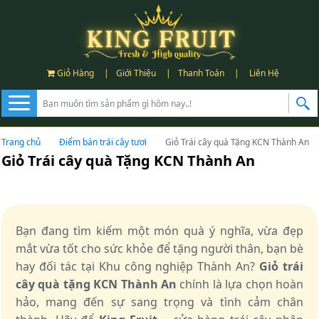
Giỏ Hàng
|
Giới Thiệu
|
Thanh Toán
|
Liên Hệ
Trang chủ
Điểm bán trái cây tươi
Giỏ Trái cây quà Tặng KCN Thành An
Giỏ Trái cây quà Tặng KCN Thành An
Bạn đang tìm kiếm một món quà ý nghĩa, vừa đẹp
mắt vừa tốt cho sức khỏe để tặng người thân, bạn bè
hay đối tác tại Khu công nghiệp Thành An?
Giỏ trái
cây quà tặng KCN Thành An
chính là lựa chọn hoàn
hảo, mang đến sự sang trọng và tình cảm chân