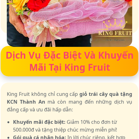
Giữ trọn vị ngọt của thiên nhiên
Dịch Vụ Đặc Biệt Và Khuyến
Mãi Tại King Fruit
King Fruit không chỉ cung cấp
giỏ trái cây quà tặng
KCN Thành An
mà còn mang đến những dịch vụ
đẳng cấp và ưu đãi hấp dẫn:
Khuyến mãi đặc biệt:
Giảm 10% cho đơn từ
500.000đ và tặng thiệp chúc mừng miễn phí!
Gói quà cá nhân hóa:
In lời chúc riêng, kết hợp