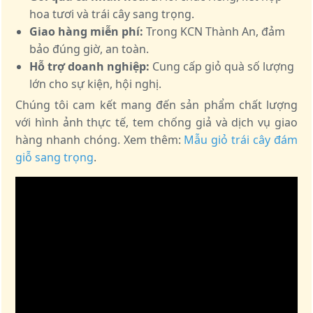
hoa tươi và trái cây sang trọng.
Giao hàng miễn phí:
Trong KCN Thành An, đảm
bảo đúng giờ, an toàn.
Hỗ trợ doanh nghiệp:
Cung cấp giỏ quà số lượng
lớn cho sự kiện, hội nghị.
Chúng tôi cam kết mang đến sản phẩm chất lượng
với hình ảnh thực tế, tem chống giả và dịch vụ giao
hàng nhanh chóng. Xem thêm:
Mẫu giỏ trái cây đám
giỗ sang trọng
.