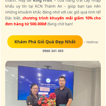
thành. Hãy để
King Fruit
– cửa hàng trái cây nhập
khẩu uy tín tại KCN Thành An – giúp bạn tạo nên
những khoảnh khắc đáng nhớ với các giỏ quà tinh tế!
Đặc biệt,
chương trình khuyến mãi giảm 10% cho
đơn hàng từ 500.000đ
đang chờ bạn!
Khám Phá Giỏ Quà Đẹp Nhất
– Hotline:
0966 341 493