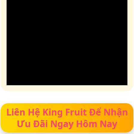
Liên Hệ King Fruit Để Nhận
Ưu Đãi Ngay Hôm Nay