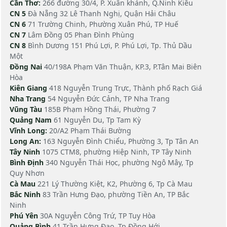
Cần Thơ:
266 đường 30/4, P. Xuân khánh, Q.Ninh Kiều
CN 5
Đà Nẵng 32 Lê Thanh Nghị, Quận Hải Châu
CN 6
71 Trường Chinh, Phường Xuân Phú, TP Huế
CN 7
Lâm Đồng 05 Phan Đình Phùng
CN 8
Bình Dương 151 Phú Lợi, P. Phú Lợi, Tp. Thủ Dầu
Một
Đồng Nai
40/198A Phạm Văn Thuận, KP.3, P.Tân Mai Biên
Hòa
Kiên Giang
418 Nguyễn Trung Trực, Thành phố Rạch Giá
Nha Trang
54 Nguyễn Đức Cảnh, TP Nha Trang
Vũng Tàu
185B Phạm Hồng Thái, Phường 7
Quảng Nam
61 Nguyễn Du, Tp Tam Kỳ
Vĩnh Long:
20/A2 Phạm Thái Bường
Long An:
163 Nguyễn Đình Chiểu, Phường 3, Tp Tân An
Tây Ninh
1075 CTM8, phường Hiệp Ninh, TP Tây Ninh
Bình Định
340 Nguyễn Thái Học, phường Ngô Mây, Tp
Quy Nhơn
Cà Mau
221 Lý Thường Kiệt, K2, Phường 6, Tp Cà Mau
Bắc Ninh
83 Trần Hưng Đạo, phường Tiền An, TP Bắc
Ninh
Phú Yên
30A Nguyễn Công Trứ, TP Tuy Hòa
Quảng Bình
41 Trần Hưng Đạo, Tp Đồng Hới