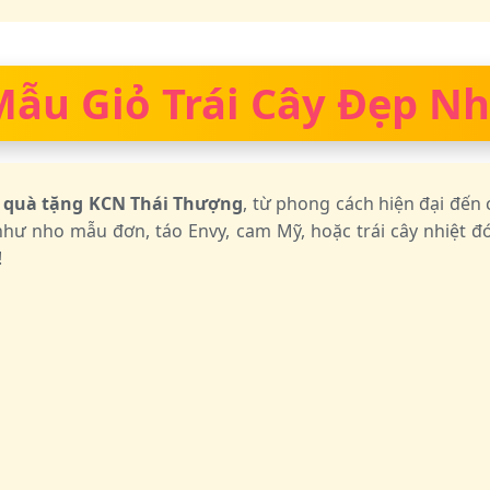
u Giỏ Trái Cây Đẹp Nhấ
ây quà tặng KCN Thái Thượng
, từ phong cách hiện đại đến 
hư nho mẫu đơn, táo Envy, cam Mỹ, hoặc trái cây nhiệt đớ
!