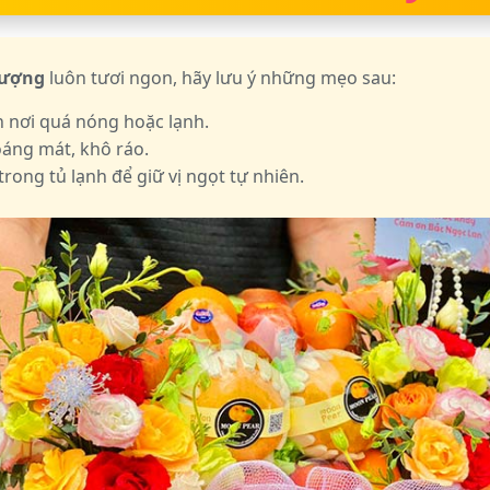
hượng
luôn tươi ngon, hãy lưu ý những mẹo sau:
h nơi quá nóng hoặc lạnh.
oáng mát, khô ráo.
rong tủ lạnh để giữ vị ngọt tự nhiên.