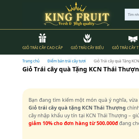
Tìm n
GIỎ TRÁI CÂY CAO CẤP
GIỎ TRÁI CÂY BIẾU
GIỎ TRÁI CÂY 
Trang chủ
Điểm bán trái cây tươi
Giỏ Trái cây quà Tặng KC
Giỏ Trái cây quà Tặng KCN Thái Thượ
Bạn đang tìm kiếm một món quà ý nghĩa, vừa 
Giỏ trái cây quà tặng KCN Thái Thượng
chính
cây nhập khẩu uy tín tại KCN Thái Thượng – gi
giảm 10% cho đơn hàng từ 500.000đ
đang ch