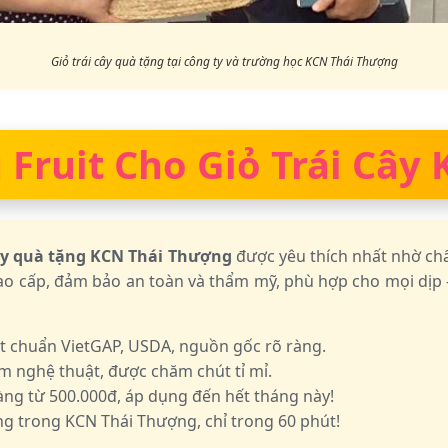
Giỏ trái cây quà tặng tại công ty và trường học KCN Thái Thượng
 Fruit Cho Giỏ Trái Câ
cây quà tặng KCN Thái Thượng
được yêu thích nhất nhờ chấ
o cấp, đảm bảo an toàn và thẩm mỹ, phù hợp cho mọi dịp – 
ạt chuẩn VietGAP, USDA, nguồn gốc rõ ràng.
m nghệ thuật, được chăm chút tỉ mỉ.
g từ 500.000đ, áp dụng đến hết tháng này!
g trong KCN Thái Thượng, chỉ trong 60 phút!