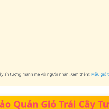
 gây ấn tượng mạnh mẽ với người nhận. Xem thêm:
Mẫu giỏ t
ảo Quản Giỏ Trái Cây Tư