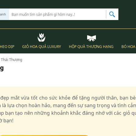
hanh
THEO DỊP
GIỎ HOA QUẢ LUXURY
HỘP QUÀ THƯỢNG HẠNG
BÓ HOA 
N Thái Thượng
ng
đẹp mắt vừa tốt cho sức khỏe để tặng người thân, bạn bè 
 là lựa chọn hoàn hảo, mang đến sự sang trọng và tình cả
úp bạn tạo nên những khoảnh khắc đáng nhớ với các giỏ quà
ờ bạn!