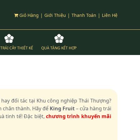
Giỏ Hàng
|
Giới Thiệu
|
Thanh Toán
|
Liên Hệ
TRÁI CÂY THIẾT KẾ
QUÀ TẶNG KẾT HỢP
hay đối tác tại Khu công nghiệp Thái Thượng?
m chân thành. Hãy để
King Fruit
– cửa hàng trái
 tinh tế! Đặc biệt,
chương trình khuyến mãi