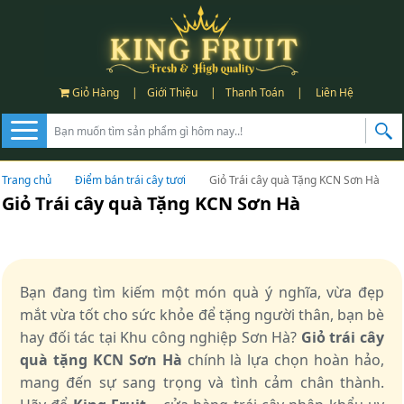
Giỏ Hàng
|
Giới Thiệu
|
Thanh Toán
|
Liên Hệ
Trang chủ
Điểm bán trái cây tươi
Giỏ Trái cây quà Tặng KCN Sơn Hà
Giỏ Trái cây quà Tặng KCN Sơn Hà
Bạn đang tìm kiếm một món quà ý nghĩa, vừa đẹp
mắt vừa tốt cho sức khỏe để tặng người thân, bạn bè
hay đối tác tại Khu công nghiệp Sơn Hà?
Giỏ trái cây
quà tặng KCN Sơn Hà
chính là lựa chọn hoàn hảo,
mang đến sự sang trọng và tình cảm chân thành.