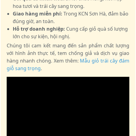
hoa tươi và trái cây sang trọng.
Giao hàng miễn phí:
Trong KCN Sơn Hà, đảm bảo
đúng giờ, an toàn.
Hỗ trợ doanh nghiệp:
Cung cấp giỏ quà số lượng
lớn cho sự kiện, hội nghị.
Chúng tôi cam kết mang đến sản phẩm chất lượng
với hình ảnh thực tế, tem chống giả và dịch vụ giao
hàng nhanh chóng. Xem thêm:
Mẫu giỏ trái cây đám
giỗ sang trọng
.