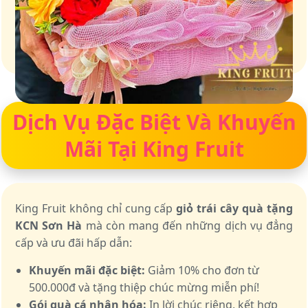
Giữ trọn vị ngọt của thiên nhiên
Dịch Vụ Đặc Biệt Và Khuyến
Mãi Tại King Fruit
King Fruit không chỉ cung cấp
giỏ trái cây quà tặng
KCN Sơn Hà
mà còn mang đến những dịch vụ đẳng
cấp và ưu đãi hấp dẫn:
Khuyến mãi đặc biệt:
Giảm 10% cho đơn từ
500.000đ và tặng thiệp chúc mừng miễn phí!
Gói quà cá nhân hóa:
In lời chúc riêng, kết hợp