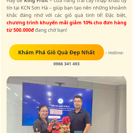
Hãy để
King Fruit
– cửa hàng trái cây nhập khẩu uy
tín tại KCN Sơn Hà – giúp bạn tạo nên những khoảnh
khắc đáng nhớ với các giỏ quà tinh tế! Đặc biệt,
chương trình khuyến mãi giảm 10% cho đơn hàng
từ 500.000đ
đang chờ bạn!
Khám Phá Giỏ Quà Đẹp Nhất
– Hotline:
0966 341 493