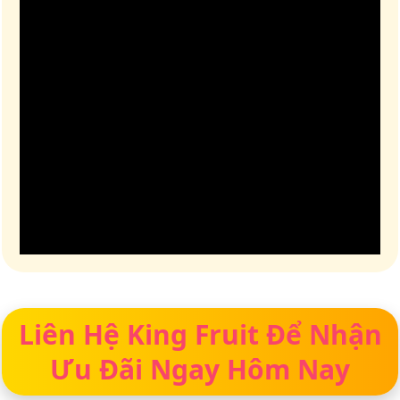
Liên Hệ King Fruit Để Nhận
Ưu Đãi Ngay Hôm Nay