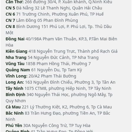
Cần Thơ:
266 đường 30/4, P. Xuân khánh, Q.Ninh Kiều
CN 5
Đà Nẵng 32 Lê Thanh Nghị, Quận Hải Châu
CN 6
71 Trường Chinh, Phường Xuân Phú, TP Huế
CN 7
Lâm Đồng 05 Phan Đình Phùng
CN 8
Bình Dương 151 Phú Lợi, P. Phú Lợi, Tp. Thủ Dầu
Một
Đồng Nai
40/198A Phạm Văn Thuận, KP.3, P.Tân Mai Biên
Hòa
Kiên Giang
418 Nguyễn Trung Trực, Thành phố Rạch Giá
Nha Trang
54 Nguyễn Đức Cảnh, TP Nha Trang
Vũng Tàu
185B Phạm Hồng Thái, Phường 7
Quảng Nam
61 Nguyễn Du, Tp Tam Kỳ
Vĩnh Long:
20/A2 Phạm Thái Bường
Long An:
163 Nguyễn Đình Chiểu, Phường 3, Tp Tân An
Tây Ninh
1075 CTM8, phường Hiệp Ninh, TP Tây Ninh
Bình Định
340 Nguyễn Thái Học, phường Ngô Mây, Tp
Quy Nhơn
Cà Mau
221 Lý Thường Kiệt, K2, Phường 6, Tp Cà Mau
Bắc Ninh
83 Trần Hưng Đạo, phường Tiền An, TP Bắc
Ninh
Phú Yên
30A Nguyễn Công Trứ, TP Tuy Hòa
Quảng Bình
41 Trần Hưng Đạo, Tp Đồng Hới