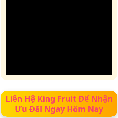
Liên Hệ King Fruit Để Nhận
Ưu Đãi Ngay Hôm Nay