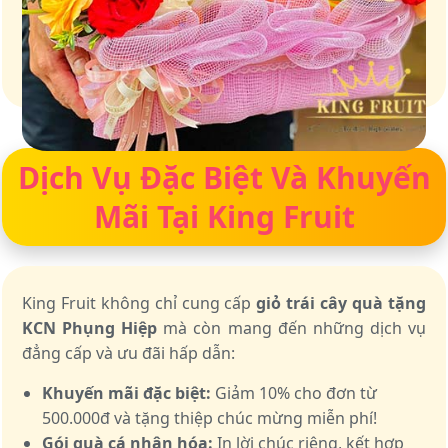
Giữ trọn vị ngọt của thiên nhiên
Dịch Vụ Đặc Biệt Và Khuyến
Mãi Tại King Fruit
King Fruit không chỉ cung cấp
giỏ trái cây quà tặng
KCN Phụng Hiệp
mà còn mang đến những dịch vụ
đẳng cấp và ưu đãi hấp dẫn:
Khuyến mãi đặc biệt:
Giảm 10% cho đơn từ
500.000đ và tặng thiệp chúc mừng miễn phí!
Gói quà cá nhân hóa:
In lời chúc riêng, kết hợp