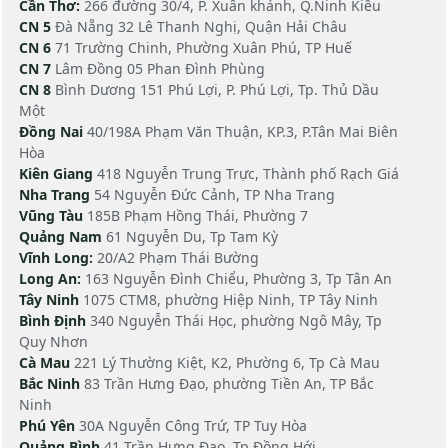
Cần Thơ:
266 đường 30/4, P. Xuân khánh, Q.Ninh Kiều
CN 5
Đà Nẵng 32 Lê Thanh Nghị, Quận Hải Châu
CN 6
71 Trường Chinh, Phường Xuân Phú, TP Huế
CN 7
Lâm Đồng 05 Phan Đình Phùng
CN 8
Bình Dương 151 Phú Lợi, P. Phú Lợi, Tp. Thủ Dầu
Một
Đồng Nai
40/198A Phạm Văn Thuận, KP.3, P.Tân Mai Biên
Hòa
Kiên Giang
418 Nguyễn Trung Trực, Thành phố Rạch Giá
Nha Trang
54 Nguyễn Đức Cảnh, TP Nha Trang
Vũng Tàu
185B Phạm Hồng Thái, Phường 7
Quảng Nam
61 Nguyễn Du, Tp Tam Kỳ
Vĩnh Long:
20/A2 Phạm Thái Bường
Long An:
163 Nguyễn Đình Chiểu, Phường 3, Tp Tân An
Tây Ninh
1075 CTM8, phường Hiệp Ninh, TP Tây Ninh
Bình Định
340 Nguyễn Thái Học, phường Ngô Mây, Tp
Quy Nhơn
Cà Mau
221 Lý Thường Kiệt, K2, Phường 6, Tp Cà Mau
Bắc Ninh
83 Trần Hưng Đạo, phường Tiền An, TP Bắc
Ninh
Phú Yên
30A Nguyễn Công Trứ, TP Tuy Hòa
Quảng Bình
41 Trần Hưng Đạo, Tp Đồng Hới