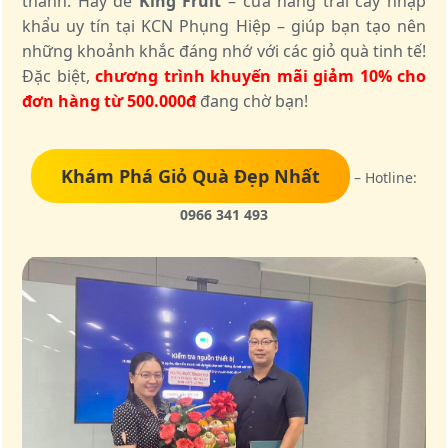
thành. Hãy để
King Fruit
– cửa hàng trái cây nhập
khẩu uy tín tại KCN Phụng Hiệp – giúp bạn tạo nên
những khoảnh khắc đáng nhớ với các giỏ quà tinh tế!
Đặc biệt,
chương trình khuyến mãi giảm 10% cho
đơn hàng từ 500.000đ
đang chờ bạn!
Khám Phá Giỏ Quà Đẹp Nhất
– Hotline:
0966 341 493