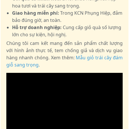
hoa tươi và trái cây sang trọng.
Giao hàng miễn phí:
Trong KCN Phụng Hiệp, đảm
bảo đúng giờ, an toàn.
Hỗ trợ doanh nghiệp:
Cung cấp giỏ quà số lượng
lớn cho sự kiện, hội nghị.
Chúng tôi cam kết mang đến sản phẩm chất lượng
với hình ảnh thực tế, tem chống giả và dịch vụ giao
hàng nhanh chóng. Xem thêm:
Mẫu giỏ trái cây đám
giỗ sang trọng
.