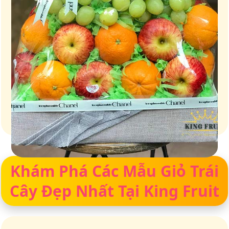
Giỏ quà – Tinh hoa từ trái cây tươi ngon
Khám Phá Các Mẫu Giỏ Trái
Cây Đẹp Nhất Tại King Fruit