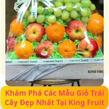
Giỏ quà – Tinh hoa từ trái cây tươi ngon
Khám Phá Các Mẫu Giỏ Trái
Cây Đẹp Nhất Tại King Fruit