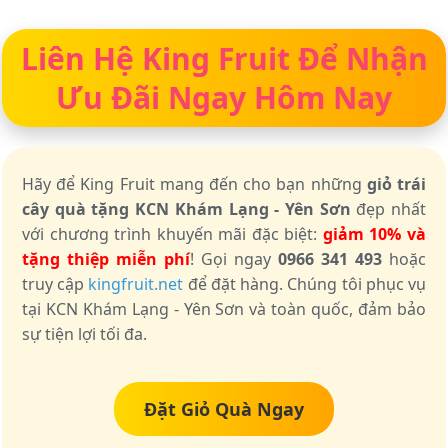
Liên Hệ King Fruit Để Nhận
Ưu Đãi Ngay Hôm Nay
Hãy để King Fruit mang đến cho bạn những
giỏ trái
cây quà tặng KCN Khám Lạng - Yên Sơn
đẹp nhất
với chương trình khuyến mãi đặc biệt:
giảm 10% và
tặng thiệp miễn phí
! Gọi ngay
0966 341 493
hoặc
truy cập
kingfruit.net
để đặt hàng. Chúng tôi phục vụ
tại KCN Khám Lạng - Yên Sơn và toàn quốc, đảm bảo
sự tiện lợi tối đa.
Đặt Giỏ Quà Ngay