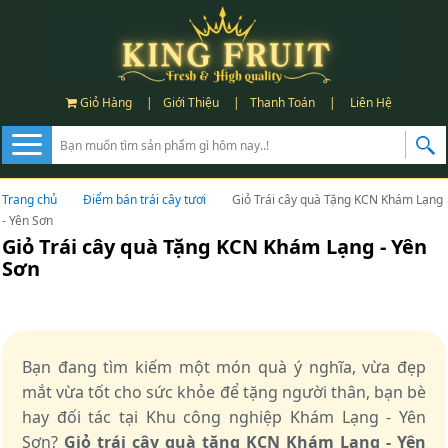
Giỏ Hàng
|
Giới Thiệu
|
Thanh Toán
|
Liên Hệ
Trang chủ
Điểm bán trái cây tươi
Giỏ Trái cây quà Tặng KCN Khám Lạng
- Yên Sơn
Giỏ Trái cây quà Tặng KCN Khám Lạng - Yên
Sơn
Bạn đang tìm kiếm một món quà ý nghĩa, vừa đẹp
mắt vừa tốt cho sức khỏe để tặng người thân, bạn bè
hay đối tác tại Khu công nghiệp Khám Lạng - Yên
Sơn?
Giỏ trái cây quà tặng KCN Khám Lạng - Yên