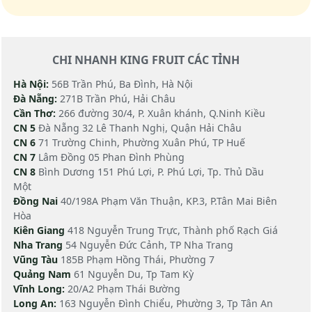
CHI NHANH KING FRUIT CÁC TỈNH
Hà Nội:
56B Trần Phú, Ba Đình, Hà Nội
Đà Nẵng:
271B Trần Phú, Hải Châu
Cần Thơ:
266 đường 30/4, P. Xuân khánh, Q.Ninh Kiều
CN 5
Đà Nẵng 32 Lê Thanh Nghị, Quận Hải Châu
CN 6
71 Trường Chinh, Phường Xuân Phú, TP Huế
CN 7
Lâm Đồng 05 Phan Đình Phùng
CN 8
Bình Dương 151 Phú Lợi, P. Phú Lợi, Tp. Thủ Dầu
Một
Đồng Nai
40/198A Phạm Văn Thuận, KP.3, P.Tân Mai Biên
Hòa
Kiên Giang
418 Nguyễn Trung Trực, Thành phố Rạch Giá
Nha Trang
54 Nguyễn Đức Cảnh, TP Nha Trang
Vũng Tàu
185B Phạm Hồng Thái, Phường 7
Quảng Nam
61 Nguyễn Du, Tp Tam Kỳ
Vĩnh Long:
20/A2 Phạm Thái Bường
Long An:
163 Nguyễn Đình Chiểu, Phường 3, Tp Tân An