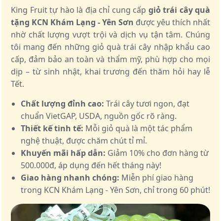
King Fruit tự hào là địa chỉ cung cấp
giỏ trái cây quà
tặng KCN Khám Lạng - Yên Sơn
được yêu thích nhất
nhờ chất lượng vượt trội và dịch vụ tận tâm. Chúng
tôi mang đến những giỏ quà trái cây nhập khẩu cao
cấp, đảm bảo an toàn và thẩm mỹ, phù hợp cho mọi
dịp – từ sinh nhật, khai trương đến thăm hỏi hay lễ
Tết.
Chất lượng đỉnh cao:
Trái cây tươi ngon, đạt
chuẩn VietGAP, USDA, nguồn gốc rõ ràng.
Thiết kế tinh tế:
Mỗi giỏ quà là một tác phẩm
nghệ thuật, được chăm chút tỉ mỉ.
Khuyến mãi hấp dẫn:
Giảm 10% cho đơn hàng từ
500.000đ, áp dụng đến hết tháng này!
Giao hàng nhanh chóng:
Miễn phí giao hàng
trong KCN Khám Lạng - Yên Sơn, chỉ trong 60 phút!