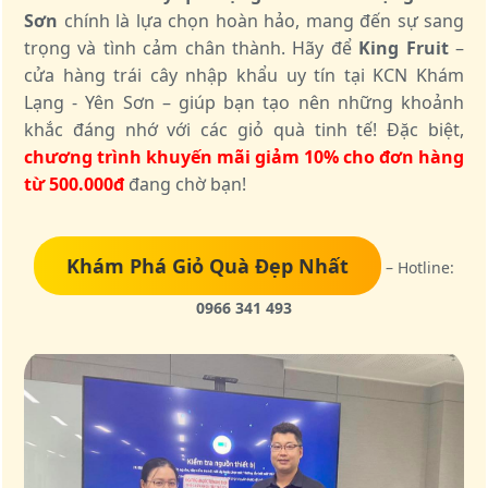
Sơn
chính là lựa chọn hoàn hảo, mang đến sự sang
trọng và tình cảm chân thành. Hãy để
King Fruit
–
cửa hàng trái cây nhập khẩu uy tín tại KCN Khám
Lạng - Yên Sơn – giúp bạn tạo nên những khoảnh
khắc đáng nhớ với các giỏ quà tinh tế! Đặc biệt,
chương trình khuyến mãi giảm 10% cho đơn hàng
từ 500.000đ
đang chờ bạn!
Khám Phá Giỏ Quà Đẹp Nhất
– Hotline:
0966 341 493