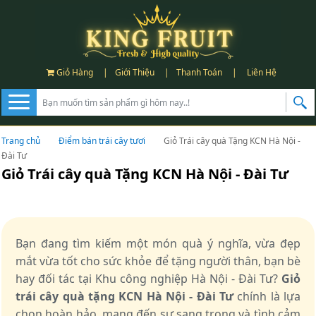
Giỏ Hàng
|
Giới Thiệu
|
Thanh Toán
|
Liên Hệ
Trang chủ
Điểm bán trái cây tươi
Giỏ Trái cây quà Tặng KCN Hà Nội -
Đài Tư
Giỏ Trái cây quà Tặng KCN Hà Nội - Đài Tư
Bạn đang tìm kiếm một món quà ý nghĩa, vừa đẹp
mắt vừa tốt cho sức khỏe để tặng người thân, bạn bè
hay đối tác tại Khu công nghiệp Hà Nội - Đài Tư?
Giỏ
trái cây quà tặng KCN Hà Nội - Đài Tư
chính là lựa
chọn hoàn hảo, mang đến sự sang trọng và tình cảm