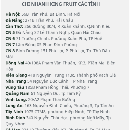
CHI NHANH KING FRUIT CÁC TỈNH
Hà Nội:
56B Trần Phú, Ba Đình, Hà Nội
Đà Nẵng:
271B Trần Phú, Hải Châu
Cần Thơ:
266 đường 30/4, P. Xuân khánh, Q.Ninh Kiều
CN 5
Đà Nẵng 32 Lê Thanh Nghị, Quận Hải Châu
CN 6
71 Trường Chinh, Phường Xuân Phú, TP Huế
CN 7
Lâm Đồng 05 Phan Đình Phùng
CN 8
Bình Dương 151 Phú Lợi, P. Phú Lợi, Tp. Thủ Dầu
Một
Đồng Nai
40/198A Phạm Văn Thuận, KP.3, P.Tân Mai Biên
Hòa
Kiên Giang
418 Nguyễn Trung Trực, Thành phố Rạch Giá
Nha Trang
54 Nguyễn Đức Cảnh, TP Nha Trang
Vũng Tàu
185B Phạm Hồng Thái, Phường 7
Quảng Nam
61 Nguyễn Du, Tp Tam Kỳ
Vĩnh Long:
20/A2 Phạm Thái Bường
Long An:
163 Nguyễn Đình Chiểu, Phường 3, Tp Tân An
Tây Ninh
1075 CTM8, phường Hiệp Ninh, TP Tây Ninh
Bình Định
340 Nguyễn Thái Học, phường Ngô Mây, Tp
Quy Nhơn
Cà Mau
221 Lý Thường Kiệt, K2, Phường 6, Tp Cà Mau