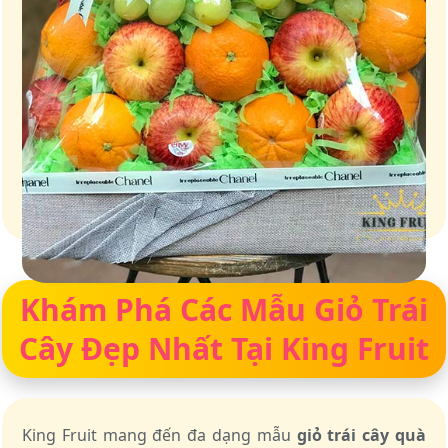
Giỏ quà – Tinh hoa từ trái cây tươi ngon
Khám Phá Các Mẫu Giỏ Trái
Cây Đẹp Nhất Tại King Fruit
King Fruit mang đến đa dạng mẫu
giỏ trái cây quà