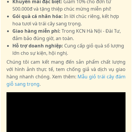
Khuyến mãi đặc biệt:
Giảm 10% cho đơn từ
500.000đ và tặng thiệp chúc mừng miễn phí!
Gói quà cá nhân hóa:
In lời chúc riêng, kết hợp
hoa tươi và trái cây sang trọng.
Giao hàng miễn phí:
Trong KCN Hà Nội - Đài Tư,
đảm bảo đúng giờ, an toàn.
Hỗ trợ doanh nghiệp:
Cung cấp giỏ quà số lượng
lớn cho sự kiện, hội nghị.
Chúng tôi cam kết mang đến sản phẩm chất lượng
với hình ảnh thực tế, tem chống giả và dịch vụ giao
hàng nhanh chóng. Xem thêm:
Mẫu giỏ trái cây đám
giỗ sang trọng
.