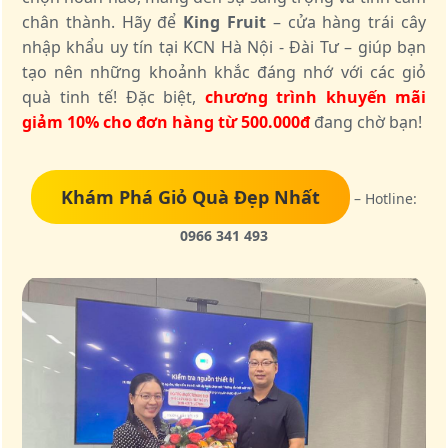
chân thành. Hãy để
King Fruit
– cửa hàng trái cây
nhập khẩu uy tín tại KCN Hà Nội - Đài Tư – giúp bạn
tạo nên những khoảnh khắc đáng nhớ với các giỏ
quà tinh tế! Đặc biệt,
chương trình khuyến mãi
giảm 10% cho đơn hàng từ 500.000đ
đang chờ bạn!
Khám Phá Giỏ Quà Đẹp Nhất
– Hotline:
0966 341 493