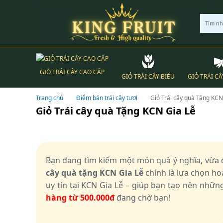
Tìm n
GIỎ TRÁI CÂY CAO CẤP
GIỎ TRÁI CÂY BIẾU
GIỎ TRÁI CÂ
Trang chủ
Điểm bán trái cây tươi
Giỏ Trái cây quà Tặng KCN
Giỏ Trái cây quà Tặng KCN Gia Lễ
Bạn đang tìm kiếm một món quà ý nghĩa, vừa đ
cây quà tặng KCN Gia Lễ
chính là lựa chọn h
uy tín tại KCN Gia Lễ – giúp bạn tạo nên nhữn
hàng từ 500.000đ
đang chờ bạn!