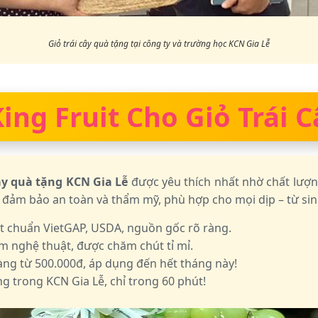
Giỏ trái cây quà tặng tại công ty và trường học KCN Gia Lễ
ing Fruit Cho Giỏ Trái 
cây quà tặng KCN Gia Lễ
được yêu thích nhất nhờ chất lượn
 đảm bảo an toàn và thẩm mỹ, phù hợp cho mọi dịp – từ sinh
ạt chuẩn VietGAP, USDA, nguồn gốc rõ ràng.
m nghệ thuật, được chăm chút tỉ mỉ.
g từ 500.000đ, áp dụng đến hết tháng này!
g trong KCN Gia Lễ, chỉ trong 60 phút!