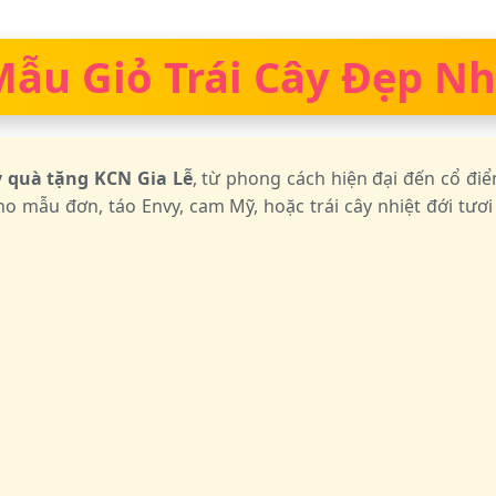
u Giỏ Trái Cây Đẹp Nhấ
ây quà tặng KCN Gia Lễ
, từ phong cách hiện đại đến cổ đi
o mẫu đơn, táo Envy, cam Mỹ, hoặc trái cây nhiệt đới tươi