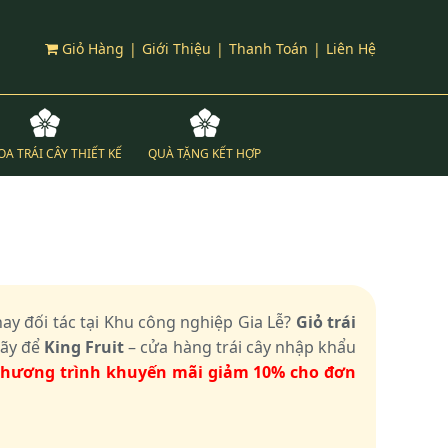
Giỏ Hàng
|
Giới Thiệu
|
Thanh Toán
|
Liên Hệ
OA TRÁI CÂY THIẾT KẾ
QUÀ TẶNG KẾT HỢP
ay đối tác tại Khu công nghiệp Gia Lễ?
Giỏ trái
Hãy để
King Fruit
– cửa hàng trái cây nhập khẩu
chương trình khuyến mãi giảm 10% cho đơn