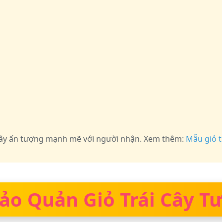
 gây ấn tượng mạnh mẽ với người nhận. Xem thêm:
Mẫu giỏ t
ảo Quản Giỏ Trái Cây Tư