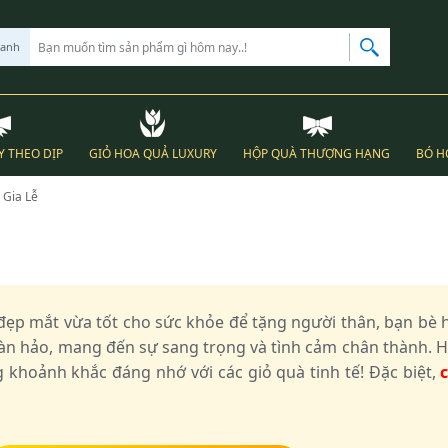
hanh
Y THEO DỊP
GIỎ HOA QUẢ LUXURY
HỘP QUÀ THƯỢNG HẠNG
BÓ H
 Gia Lễ
ẹp mắt vừa tốt cho sức khỏe để tặng người thân, bạn bè h
oàn hảo, mang đến sự sang trọng và tình cảm chân thành. 
g khoảnh khắc đáng nhớ với các giỏ quà tinh tế! Đặc biệt,