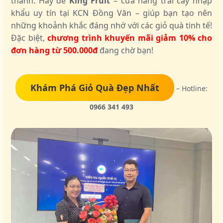
thành. Hãy để
King Fruit
– cửa hàng trái cây nhập
khẩu uy tín tại KCN Đồng Văn – giúp bạn tạo nên
những khoảnh khắc đáng nhớ với các giỏ quà tinh tế!
Đặc biệt,
chương trình khuyến mãi giảm 10% cho
đơn hàng từ 500.000đ
đang chờ bạn!
Khám Phá Giỏ Quà Đẹp Nhất
– Hotline:
0966 341 493