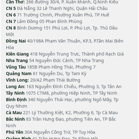
Cần Thơ:
266 đường 30/4, P. Xuân khánh, Q.Ninh Kiều
CN 5
Đà Nẵng 32 Lê Thanh Nghị, Quận Hải Châu
CN 6
71 Trường Chinh, Phường Xuân Phú, TP Huế
CN 7
Lâm Đồng 05 Phan Đình Phùng
CN 8
Bình Dương 151 Phú Lợi, P. Phú Lợi, Tp. Thủ Dầu
Một
Đồng Nai
40/198A Phạm Văn Thuận, KP.3, P.Tân Mai Biên
Hòa
Kiên Giang
418 Nguyễn Trung Trực, Thành phố Rạch Giá
Nha Trang
54 Nguyễn Đức Cảnh, TP Nha Trang
Vũng Tàu
185B Phạm Hồng Thái, Phường 7
Quảng Nam
61 Nguyễn Du, Tp Tam Kỳ
Vĩnh Long:
20/A2 Phạm Thái Bường
Long An:
163 Nguyễn Đình Chiểu, Phường 3, Tp Tân An
Tây Ninh
1075 CTM8, phường Hiệp Ninh, TP Tây Ninh
Bình Định
340 Nguyễn Thái Học, phường Ngô Mây, Tp
Quy Nhơn
Cà Mau
221 Lý Thường Kiệt, K2, Phường 6, Tp Cà Mau
Bắc Ninh
83 Trần Hưng Đạo, phường Tiền An, TP Bắc
Ninh
Phú Yên
30A Nguyễn Công Trứ, TP Tuy Hòa
Quảng Bình
41 Trần Hưng Đạo, Tp Đồng Hới