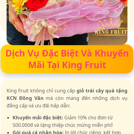
Giữ trọn vị ngọt của thiên nhiên
Dịch Vụ Đặc Biệt Và Khuyến
Mãi Tại King Fruit
King Fruit không chỉ cung cấp
giỏ trái cây quà tặng
KCN Đồng Văn
mà còn mang đến những dịch vụ
đẳng cấp và ưu đãi hấp dẫn:
Khuyến mãi đặc biệt:
Giảm 10% cho đơn từ
500.000đ và tặng thiệp chúc mừng miễn phí!
Gói quà cá nhân hóa:
In lời chúc riêng, kết hợp