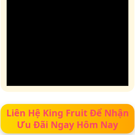
Liên Hệ King Fruit Để Nhận
Ưu Đãi Ngay Hôm Nay