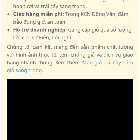
hoa tươi và trái cây sang trọng.
Giao hàng miễn phí:
Trong KCN Đồng Văn, đảm
bảo đúng giờ, an toàn.
Hỗ trợ doanh nghiệp:
Cung cấp giỏ quà số lượng
lớn cho sự kiện, hội nghị.
Chúng tôi cam kết mang đến sản phẩm chất lượng
với hình ảnh thực tế, tem chống giả và dịch vụ giao
hàng nhanh chóng. Xem thêm:
Mẫu giỏ trái cây đám
giỗ sang trọng
.