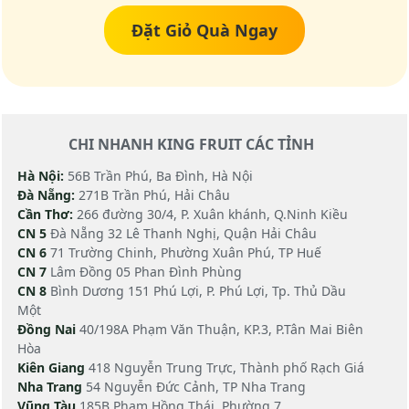
Đặt Giỏ Quà Ngay
CHI NHANH KING FRUIT CÁC TỈNH
Hà Nội:
56B Trần Phú, Ba Đình, Hà Nội
Đà Nẵng:
271B Trần Phú, Hải Châu
Cần Thơ:
266 đường 30/4, P. Xuân khánh, Q.Ninh Kiều
CN 5
Đà Nẵng 32 Lê Thanh Nghị, Quận Hải Châu
CN 6
71 Trường Chinh, Phường Xuân Phú, TP Huế
CN 7
Lâm Đồng 05 Phan Đình Phùng
CN 8
Bình Dương 151 Phú Lợi, P. Phú Lợi, Tp. Thủ Dầu
Một
Đồng Nai
40/198A Phạm Văn Thuận, KP.3, P.Tân Mai Biên
Hòa
Kiên Giang
418 Nguyễn Trung Trực, Thành phố Rạch Giá
Nha Trang
54 Nguyễn Đức Cảnh, TP Nha Trang
Vũng Tàu
185B Phạm Hồng Thái, Phường 7