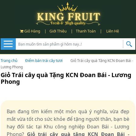
Giỏ Hàng
|
Giới Thiệu
|
Thanh Toán
|
Liên Hệ
Trang chủ
Điểm bán trái cây tươi
Giỏ Trái cây quà Tặng KCN Đoan Bái -
Lương Phong
Giỏ Trái cây quà Tặng KCN Đoan Bái - Lương
Phong
Bạn đang tìm kiếm một món quà ý nghĩa, vừa đẹp
mắt vừa tốt cho sức khỏe để tặng người thân, bạn bè
hay đối tác tại Khu công nghiệp Đoan Bái - Lương
Phong?
Giỏ trái cây quà tặng KCN Đoan Bái -