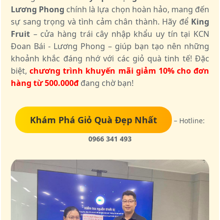
Lương Phong
chính là lựa chọn hoàn hảo, mang đến
sự sang trọng và tình cảm chân thành. Hãy để
King
Fruit
– cửa hàng trái cây nhập khẩu uy tín tại KCN
Đoan Bái - Lương Phong – giúp bạn tạo nên những
khoảnh khắc đáng nhớ với các giỏ quà tinh tế! Đặc
biệt,
chương trình khuyến mãi giảm 10% cho đơn
hàng từ 500.000đ
đang chờ bạn!
Khám Phá Giỏ Quà Đẹp Nhất
– Hotline:
0966 341 493