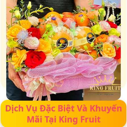
Giữ trọn vị ngọt của thiên nhiên
Dịch Vụ Đặc Biệt Và Khuyến
Mãi Tại King Fruit