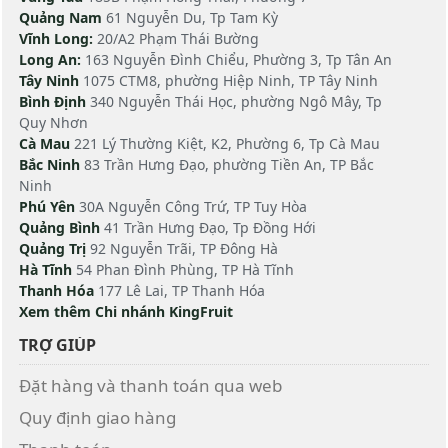
Quảng Nam
61 Nguyễn Du, Tp Tam Kỳ
Vĩnh Long:
20/A2 Phạm Thái Bường
Long An:
163 Nguyễn Đình Chiểu, Phường 3, Tp Tân An
Tây Ninh
1075 CTM8, phường Hiệp Ninh, TP Tây Ninh
Bình Định
340 Nguyễn Thái Học, phường Ngô Mây, Tp
Quy Nhơn
Cà Mau
221 Lý Thường Kiệt, K2, Phường 6, Tp Cà Mau
Bắc Ninh
83 Trần Hưng Đạo, phường Tiền An, TP Bắc
Ninh
Phú Yên
30A Nguyễn Công Trứ, TP Tuy Hòa
Quảng Bình
41 Trần Hưng Đạo, Tp Đồng Hới
Quảng Trị
92 Nguyễn Trãi, TP Đông Hà
Hà Tĩnh
54 Phan Đình Phùng, TP Hà Tĩnh
Thanh Hóa
177 Lê Lai, TP Thanh Hóa
Xem thêm Chi nhánh KingFruit
TRỢ GIÚP
Đặt hàng và thanh toán qua web
Quy định giao hàng