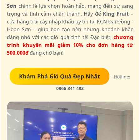
Sơn
chính là lựa chọn hoàn hảo, mang đến sự sang
trọng và tình cảm chân thành. Hãy để
King Fruit
–
cửa hàng trái cây nhập khẩu uy tín tại KCN Đại Đồng -
Hòan Sơn – giúp bạn tạo nên những khoảnh khắc
đáng nhớ với các giỏ quà tinh tế! Đặc biệt,
chương
trình khuyến mãi giảm 10% cho đơn hàng từ
500.000đ
đang chờ bạn!
Khám Phá Giỏ Quà Đẹp Nhất
– Hotline:
0966 341 493