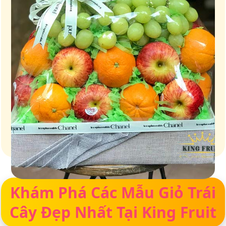
Giỏ quà – Tinh hoa từ trái cây tươi ngon
Khám Phá Các Mẫu Giỏ Trái
Cây Đẹp Nhất Tại King Fruit