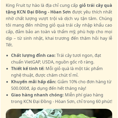
King Fruit tự hào là địa chỉ cung cấp
giỏ trái cây quà
tặng KCN Đại Đồng - Hòan Sơn
được yêu thích nhất
nhờ chất lượng vượt trội và dịch vụ tận tâm. Chúng
tôi mang đến những giỏ quà trái cây nhập khẩu cao
cấp, đảm bảo an toàn và thẩm mỹ, phù hợp cho mọi
dịp – từ sinh nhật, khai trương đến thăm hỏi hay lễ
Tết.
Chất lượng đỉnh cao:
Trái cây tươi ngon, đạt
chuẩn VietGAP, USDA, nguồn gốc rõ ràng.
Thiết kế tinh tế:
Mỗi giỏ quà là một tác phẩm
nghệ thuật, được chăm chút tỉ mỉ.
Khuyến mãi hấp dẫn:
Giảm 10% cho đơn hàng từ
500.000đ, áp dụng đến hết tháng này!
Giao hàng nhanh chóng:
Miễn phí giao hàng
trong KCN Đại Đồng - Hòan Sơn, chỉ trong 60 phút!