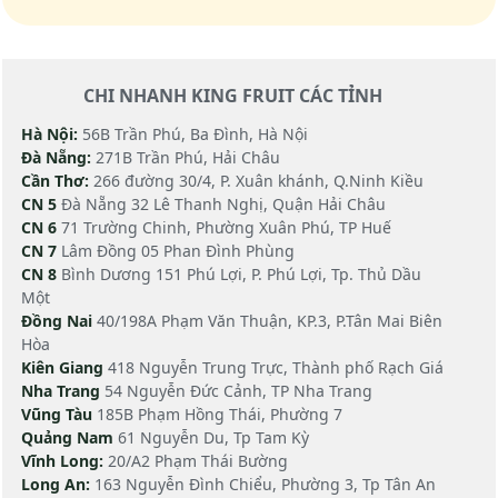
CHI NHANH KING FRUIT CÁC TỈNH
Hà Nội:
56B Trần Phú, Ba Đình, Hà Nội
Đà Nẵng:
271B Trần Phú, Hải Châu
Cần Thơ:
266 đường 30/4, P. Xuân khánh, Q.Ninh Kiều
CN 5
Đà Nẵng 32 Lê Thanh Nghị, Quận Hải Châu
CN 6
71 Trường Chinh, Phường Xuân Phú, TP Huế
CN 7
Lâm Đồng 05 Phan Đình Phùng
CN 8
Bình Dương 151 Phú Lợi, P. Phú Lợi, Tp. Thủ Dầu
Một
Đồng Nai
40/198A Phạm Văn Thuận, KP.3, P.Tân Mai Biên
Hòa
Kiên Giang
418 Nguyễn Trung Trực, Thành phố Rạch Giá
Nha Trang
54 Nguyễn Đức Cảnh, TP Nha Trang
Vũng Tàu
185B Phạm Hồng Thái, Phường 7
Quảng Nam
61 Nguyễn Du, Tp Tam Kỳ
Vĩnh Long:
20/A2 Phạm Thái Bường
Long An:
163 Nguyễn Đình Chiểu, Phường 3, Tp Tân An