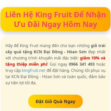
Liên Hệ King Fruit Để Nhận
Ưu Đãi Ngay Hôm Nay
Hãy để King Fruit mang đến cho bạn những
giỏ trái
cây quà tặng KCN Đại Đồng - Hòan Sơn
đẹp nhất
với chương trình khuyến mãi đặc biệt:
giảm 10% và
tặng thiệp miễn phí
! Gọi ngay
0966 341 493
hoặc
truy cập
kingfruit.net
để đặt hàng. Chúng tôi phục vụ
tại KCN Đại Đồng - Hòan Sơn và toàn quốc, đảm bảo
sự tiện lợi tối đa.
Đặt Giỏ Quà Ngay