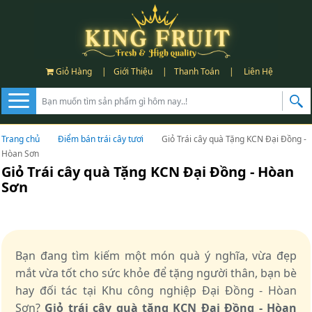
Giỏ Hàng
|
Giới Thiệu
|
Thanh Toán
|
Liên Hệ
Trang chủ
Điểm bán trái cây tươi
Giỏ Trái cây quà Tặng KCN Đại Đồng -
Hòan Sơn
Giỏ Trái cây quà Tặng KCN Đại Đồng - Hòan
Sơn
Bạn đang tìm kiếm một món quà ý nghĩa, vừa đẹp
mắt vừa tốt cho sức khỏe để tặng người thân, bạn bè
hay đối tác tại Khu công nghiệp Đại Đồng - Hòan
Sơn?
Giỏ trái cây quà tặng KCN Đại Đồng - Hòan