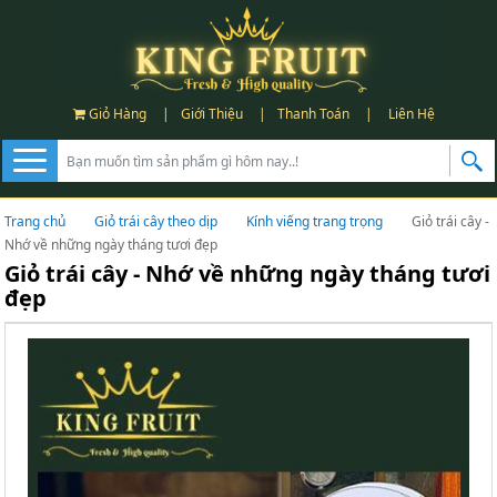
Giỏ Hàng
|
Giới Thiệu
|
Thanh Toán
|
Liên Hệ
Trang chủ
Giỏ trái cây theo dịp
Kính viếng trang trọng
Giỏ trái cây -
Nhớ về những ngày tháng tươi đẹp
Giỏ trái cây - Nhớ về những ngày tháng tươi
đẹp