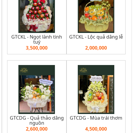
GTCKL - Ngọt lành tinh
GTCKL - Lộc quả dâng lễ
tuý
3,500,000
2,000,000
GTCDG - Quả thảo dâng
GTCDG - Mùa trái thơm
nguồn
2,600,000
4,500,000