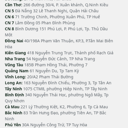
Cần Thơ:
266 đường 30/4, P. Xuân khánh, Q.Ninh Kiều
CN 5
Đà Nẵng 32 Lê Thanh Nghị, Quận Hải Châu
CN 6
71 Trường Chinh, Phường Xuân Phú, TP Huế
CN 7
Lâm Đồng 05 Phan Đình Phùng
CN 8
Bình Dương 151 Phú Lợi, P. Phú Lợi, Tp. Thủ Dầu
Một
Đồng Nai
40/198A Phạm Văn Thuận, KP.3, P.Tân Mai Biên
Hòa
Kiên Giang
418 Nguyễn Trung Trực, Thành phố Rạch Giá
Nha Trang
54 Nguyễn Đức Cảnh, TP Nha Trang
Vũng Tàu
185B Phạm Hồng Thái, Phường 7
Quảng Nam
61 Nguyễn Du, Tp Tam Kỳ
Vĩnh Long:
20/A2 Phạm Thái Bường
Long An:
163 Nguyễn Đình Chiểu, Phường 3, Tp Tân An
Tây Ninh
1075 CTM8, phường Hiệp Ninh, TP Tây Ninh
Bình Định
340 Nguyễn Thái Học, phường Ngô Mây, Tp
Quy Nhơn
Cà Mau
221 Lý Thường Kiệt, K2, Phường 6, Tp Cà Mau
Bắc Ninh
83 Trần Hưng Đạo, phường Tiền An, TP Bắc
Ninh
Phú Yên
30A Nguyễn Công Trứ, TP Tuy Hòa