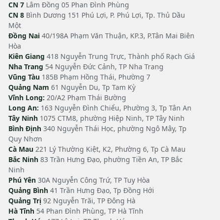
CN 7
Lâm Đồng 05 Phan Đình Phùng
CN 8
Bình Dương 151 Phú Lợi, P. Phú Lợi, Tp. Thủ Dầu
Một
Đồng Nai
40/198A Phạm Văn Thuận, KP.3, P.Tân Mai Biên
Hòa
Kiên Giang
418 Nguyễn Trung Trực, Thành phố Rạch Giá
Nha Trang
54 Nguyễn Đức Cảnh, TP Nha Trang
Vũng Tàu
185B Phạm Hồng Thái, Phường 7
Quảng Nam
61 Nguyễn Du, Tp Tam Kỳ
Vĩnh Long:
20/A2 Phạm Thái Bường
Long An:
163 Nguyễn Đình Chiểu, Phường 3, Tp Tân An
Tây Ninh
1075 CTM8, phường Hiệp Ninh, TP Tây Ninh
Bình Định
340 Nguyễn Thái Học, phường Ngô Mây, Tp
Quy Nhơn
Cà Mau
221 Lý Thường Kiệt, K2, Phường 6, Tp Cà Mau
Bắc Ninh
83 Trần Hưng Đạo, phường Tiền An, TP Bắc
Ninh
Phú Yên
30A Nguyễn Công Trứ, TP Tuy Hòa
Quảng Bình
41 Trần Hưng Đạo, Tp Đồng Hới
Quảng Trị
92 Nguyễn Trãi, TP Đông Hà
Hà Tĩnh
54 Phan Đình Phùng, TP Hà Tĩnh