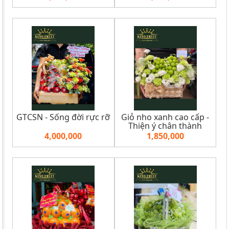
GTCSN - Sống đời rực rỡ
Giỏ nho xanh cao cấp -
Thiện ý chân thành
4,000,000
1,850,000