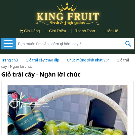
Giỏ Hàng
|
Giới Thiệu
|
Thanh Toán
|
Liên Hệ
Trang chủ
Giỏ trái cây theo dịp
Chúc mừng sinh nhật VIP
Giỏ trái
cây - Ngàn lời chúc
Giỏ trái cây - Ngàn lời chúc