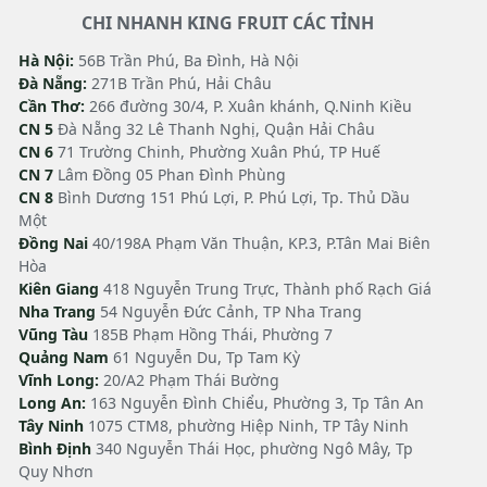
CHI NHANH KING FRUIT CÁC TỈNH
Hà Nội:
56B Trần Phú, Ba Đình, Hà Nội
Đà Nẵng:
271B Trần Phú, Hải Châu
Cần Thơ:
266 đường 30/4, P. Xuân khánh, Q.Ninh Kiều
CN 5
Đà Nẵng 32 Lê Thanh Nghị, Quận Hải Châu
CN 6
71 Trường Chinh, Phường Xuân Phú, TP Huế
CN 7
Lâm Đồng 05 Phan Đình Phùng
CN 8
Bình Dương 151 Phú Lợi, P. Phú Lợi, Tp. Thủ Dầu
Một
Đồng Nai
40/198A Phạm Văn Thuận, KP.3, P.Tân Mai Biên
Hòa
Kiên Giang
418 Nguyễn Trung Trực, Thành phố Rạch Giá
Nha Trang
54 Nguyễn Đức Cảnh, TP Nha Trang
Vũng Tàu
185B Phạm Hồng Thái, Phường 7
Quảng Nam
61 Nguyễn Du, Tp Tam Kỳ
Vĩnh Long:
20/A2 Phạm Thái Bường
Long An:
163 Nguyễn Đình Chiểu, Phường 3, Tp Tân An
Tây Ninh
1075 CTM8, phường Hiệp Ninh, TP Tây Ninh
Bình Định
340 Nguyễn Thái Học, phường Ngô Mây, Tp
Quy Nhơn