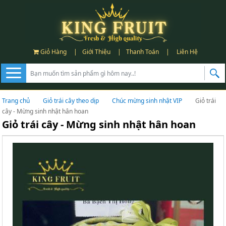
Giỏ Hàng
|
Giới Thiệu
|
Thanh Toán
|
Liên Hệ
Trang chủ
Giỏ trái cây theo dịp
Chúc mừng sinh nhật VIP
Giỏ trái
cây - Mừng sinh nhật hân hoan
Giỏ trái cây - Mừng sinh nhật hân hoan