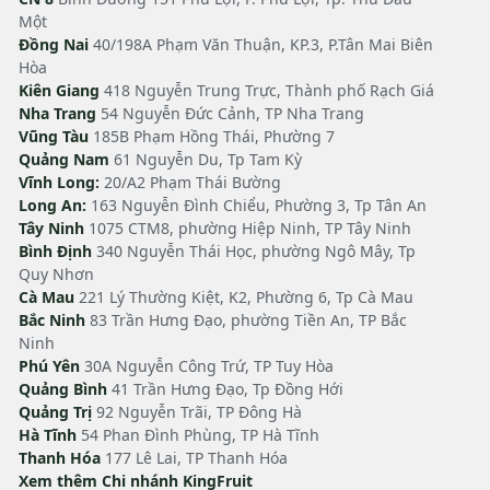
Một
Đồng Nai
40/198A Phạm Văn Thuận, KP.3, P.Tân Mai Biên
Hòa
Kiên Giang
418 Nguyễn Trung Trực, Thành phố Rạch Giá
Nha Trang
54 Nguyễn Đức Cảnh, TP Nha Trang
Vũng Tàu
185B Phạm Hồng Thái, Phường 7
Quảng Nam
61 Nguyễn Du, Tp Tam Kỳ
Vĩnh Long:
20/A2 Phạm Thái Bường
Long An:
163 Nguyễn Đình Chiểu, Phường 3, Tp Tân An
Tây Ninh
1075 CTM8, phường Hiệp Ninh, TP Tây Ninh
Bình Định
340 Nguyễn Thái Học, phường Ngô Mây, Tp
Quy Nhơn
Cà Mau
221 Lý Thường Kiệt, K2, Phường 6, Tp Cà Mau
Bắc Ninh
83 Trần Hưng Đạo, phường Tiền An, TP Bắc
Ninh
Phú Yên
30A Nguyễn Công Trứ, TP Tuy Hòa
Quảng Bình
41 Trần Hưng Đạo, Tp Đồng Hới
Quảng Trị
92 Nguyễn Trãi, TP Đông Hà
Hà Tĩnh
54 Phan Đình Phùng, TP Hà Tĩnh
Thanh Hóa
177 Lê Lai, TP Thanh Hóa
Xem thêm Chi nhánh KingFruit