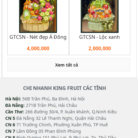
GTCSN - Nét đẹp Á Đông
GTCSN - Lộc xanh
4,000,000
2,000,000
Xem tất cả
CHI NHANH KING FRUIT CÁC TỈNH
Hà Nội:
56B Trần Phú, Ba Đình, Hà Nội
Đà Nẵng:
271B Trần Phú, Hải Châu
Cần Thơ:
266 đường 30/4, P. Xuân khánh, Q.Ninh Kiều
CN 5
Đà Nẵng 32 Lê Thanh Nghị, Quận Hải Châu
CN 6
71 Trường Chinh, Phường Xuân Phú, TP Huế
CN 7
Lâm Đồng 05 Phan Đình Phùng
CN 8
Bình Dương 151 Phú Lợi, P. Phú Lợi, Tp. Thủ Dầu