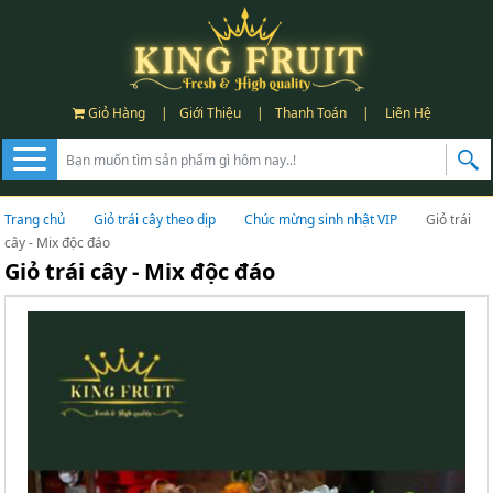
Giỏ Hàng
|
Giới Thiệu
|
Thanh Toán
|
Liên Hệ
Trang chủ
Giỏ trái cây theo dịp
Chúc mừng sinh nhật VIP
Giỏ trái
cây - Mix độc đáo
Giỏ trái cây - Mix độc đáo