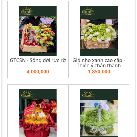
GTCSN - Sống đời rực rỡ
Giỏ nho xanh cao cấp -
Thiện ý chân thành
4,000,000
1,850,000