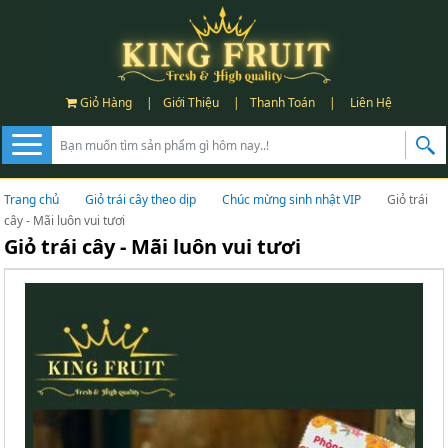
Giỏ Hàng
|
Giới Thiệu
|
Thanh Toán
|
Liên Hệ
Trang chủ
Giỏ trái cây theo dịp
Chúc mừng sinh nhật VIP
Giỏ trái
cây - Mãi luôn vui tươi
Giỏ trái cây - Mãi luôn vui tươi