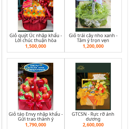
Giỏ quýt Úc nhập khẩu -
Giỏ trái cây nho xanh -
Lời chúc thuận hòa
Tâm ý trọn vẹn
1,500,000
1,200,000
Giỏ táo Envy nhập khẩu -
GTCSN - Rực rỡ ánh
Gửi trao thành ý
dương
1,790,000
2,600,000