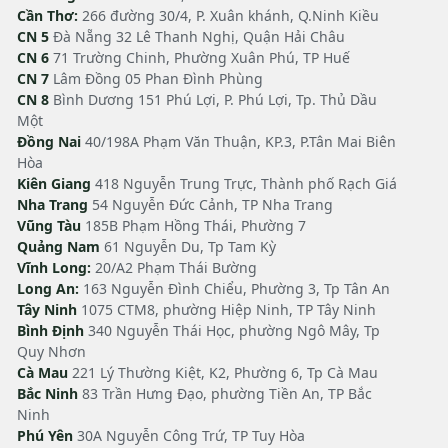
Cần Thơ:
266 đường 30/4, P. Xuân khánh, Q.Ninh Kiều
CN 5
Đà Nẵng 32 Lê Thanh Nghị, Quận Hải Châu
CN 6
71 Trường Chinh, Phường Xuân Phú, TP Huế
CN 7
Lâm Đồng 05 Phan Đình Phùng
CN 8
Bình Dương 151 Phú Lợi, P. Phú Lợi, Tp. Thủ Dầu
Một
Đồng Nai
40/198A Phạm Văn Thuận, KP.3, P.Tân Mai Biên
Hòa
Kiên Giang
418 Nguyễn Trung Trực, Thành phố Rạch Giá
Nha Trang
54 Nguyễn Đức Cảnh, TP Nha Trang
Vũng Tàu
185B Phạm Hồng Thái, Phường 7
Quảng Nam
61 Nguyễn Du, Tp Tam Kỳ
Vĩnh Long:
20/A2 Phạm Thái Bường
Long An:
163 Nguyễn Đình Chiểu, Phường 3, Tp Tân An
Tây Ninh
1075 CTM8, phường Hiệp Ninh, TP Tây Ninh
Bình Định
340 Nguyễn Thái Học, phường Ngô Mây, Tp
Quy Nhơn
Cà Mau
221 Lý Thường Kiệt, K2, Phường 6, Tp Cà Mau
Bắc Ninh
83 Trần Hưng Đạo, phường Tiền An, TP Bắc
Ninh
Phú Yên
30A Nguyễn Công Trứ, TP Tuy Hòa