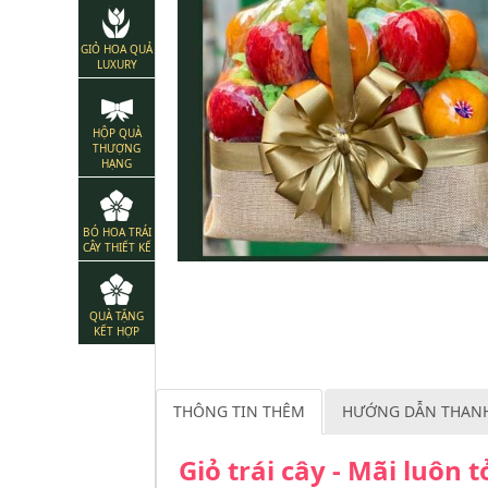
GIỎ HOA QUẢ
LUXURY
HỘP QUÀ
THƯỢNG
HẠNG
BÓ HOA TRÁI
CÂY THIẾT KẾ
QUÀ TẶNG
KẾT HỢP
THÔNG TIN THÊM
HƯỚNG DẪN THAN
Giỏ trái cây - Mãi luôn