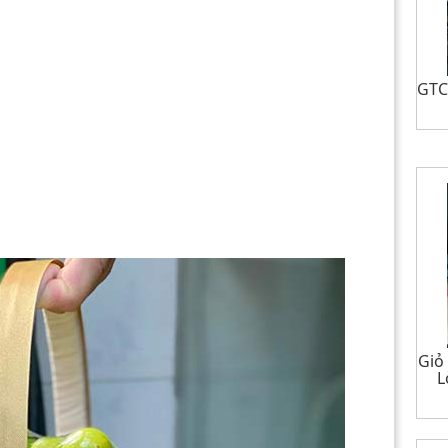
GTCS
Giỏ
L