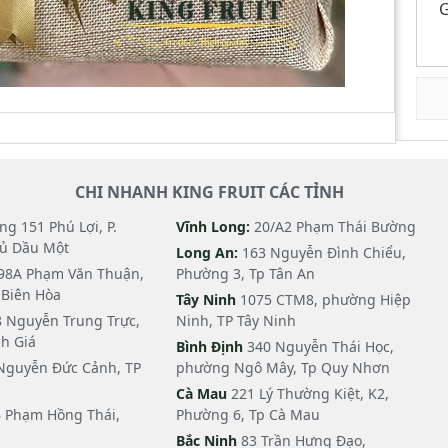
G
CHI NHANH KING FRUIT CÁC TỈNH
g 151 Phú Lợi, P.
Vĩnh Long:
20/A2 Phạm Thái Bường
hủ Dầu Một
Long An:
163 Nguyễn Đình Chiểu,
98A Phạm Văn Thuận,
Phường 3, Tp Tân An
i Biên Hòa
Tây Ninh
1075 CTM8, phường Hiệp
 Nguyễn Trung Trực,
Ninh, TP Tây Ninh
h Giá
Bình Định
340 Nguyễn Thái Học,
Nguyễn Đức Cảnh, TP
phường Ngô Mây, Tp Quy Nhơn
Cà Mau
221 Lý Thường Kiệt, K2,
 Phạm Hồng Thái,
Phường 6, Tp Cà Mau
Bắc Ninh
83 Trần Hưng Đạo,