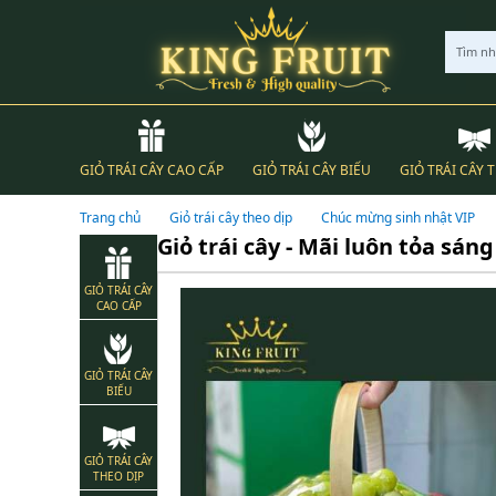
Tìm n
GIỎ TRÁI CÂY CAO CẤP
GIỎ TRÁI CÂY BIẾU
GIỎ TRÁI CÂY 
Trang chủ
Giỏ trái cây theo dịp
Chúc mừng sinh nhật VIP
Giỏ trái cây - Mãi luôn tỏa sáng
GIỎ TRÁI CÂY
CAO CẤP
GIỎ TRÁI CÂY
BIẾU
GIỎ TRÁI CÂY
THEO DỊP