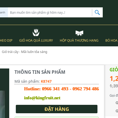
hanh
THEO DỊP
GIỎ HOA QUẢ LUXURY
HỘP QUÀ THƯỢNG HẠNG
BÓ HOA 
Giỏ trái cây - Mãi luôn tỏa sáng
GIỎ
THÔNG TIN SẢN PHẨM
1,
Mã sản phẩm:
K8747
1,39
Hotline:
0966 341 493
-
0962 794 486
Gọi đ
info@kingfruit.net
G
ĐẶT HÀNG
G