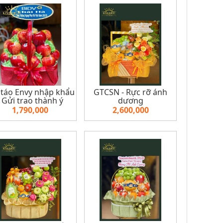
 táo Envy nhập khẩu
GTCSN - Rực rỡ ánh
- Gửi trao thành ý
dương
1,790,000
2,600,000