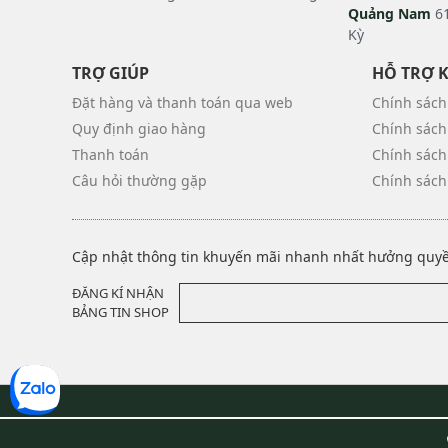
Quảng Nam
61
Kỳ
TRỢ GIÚP
HỖ TRỢ 
Đặt hàng và thanh toán qua web
Chính sách
Quy định giao hàng
Chính sách
Thanh toán
Chính sách
Câu hỏi thường gặp
Chính sách
Cập nhật thông tin khuyến mãi nhanh nhất hưởng quyền
ĐĂNG KÍ NHẬN
BẢNG TIN SHOP