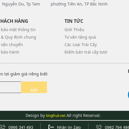
 Nguyễn Du, Tp Tam
phường Tiền An, TP Bắc Ninh
KHÁCH HÀNG
TIN TỨC
 bảo mật thông tin
Giới Thiệu
 & Quy định chung
Tư vấn tặng quà
 vận chuyển
Các Loại Trái Cây
 bảo hành
Điểm bán trái cây tươi
 lợi giảm giá riêng biệt
GỬI
Design by
All right Reserval.
kingfruit.net
0966 341 493
Nhắn tin Zalo
0962 794 48