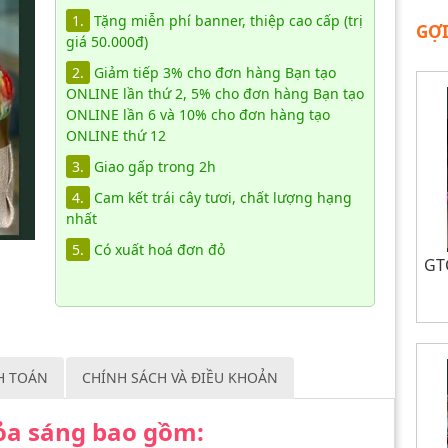
1.
Tặng miễn phí banner, thiệp cao cấp (trị
GỢI
giá 50.000đ)
2.
Giảm tiếp 3% cho đơn hàng Bạn tạo
ONLINE lần thứ 2, 5% cho đơn hàng Bạn tạo
ONLINE lần 6 và 10% cho đơn hàng tạo
ONLINE thứ 12
3.
Giao gấp trong 2h
4.
Cam kết trái cây tươi, chất lượng hạng
nhất
5.
Có xuất hoá đơn đỏ
GTC
H TOÁN
CHÍNH SÁCH VÀ ĐIỀU KHOẢN
 tỏa sáng bao gồm: