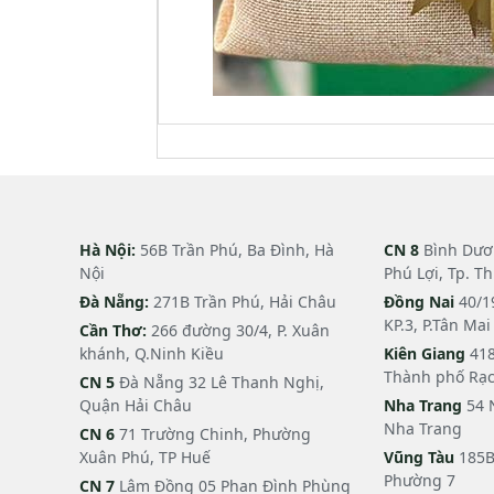
Hà Nội:
56B Trần Phú, Ba Đình, Hà
CN 8
Bình Dươn
Nội
Phú Lợi, Tp. T
Đà Nẵng:
271B Trần Phú, Hải Châu
Đồng Nai
40/1
KP.3, P.Tân Ma
Cần Thơ:
266 đường 30/4, P. Xuân
khánh, Q.Ninh Kiều
Kiên Giang
418
Thành phố Rạc
CN 5
Đà Nẵng 32 Lê Thanh Nghị,
Quận Hải Châu
Nha Trang
54 
Nha Trang
CN 6
71 Trường Chinh, Phường
Xuân Phú, TP Huế
Vũng Tàu
185B
Phường 7
CN 7
Lâm Đồng 05 Phan Đình Phùng