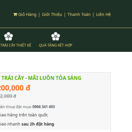
Giỏ Hàng
|
Giới Thiệu
|
Thanh Toán
|
Liên Hệ
TRÁI CÂY THIẾT KẾ
QUÀ TẶNG KẾT HỢP
 TRÁI CÂY - MÃI LUÔN TỎA SÁNG
200,000 đ
2,000 đ
iện thoại đặt mua:
0966 341 493
iao hàng trên toàn quốc
iao nhanh
sau 2h đặt hàng