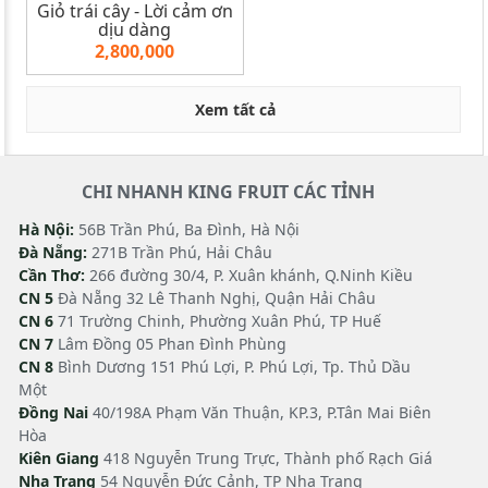
Giỏ trái cây - Lời cảm ơn
dịu dàng
2,800,000
Xem tất cả
CHI NHANH KING FRUIT CÁC TỈNH
Hà Nội:
56B Trần Phú, Ba Đình, Hà Nội
Đà Nẵng:
271B Trần Phú, Hải Châu
Cần Thơ:
266 đường 30/4, P. Xuân khánh, Q.Ninh Kiều
CN 5
Đà Nẵng 32 Lê Thanh Nghị, Quận Hải Châu
CN 6
71 Trường Chinh, Phường Xuân Phú, TP Huế
CN 7
Lâm Đồng 05 Phan Đình Phùng
CN 8
Bình Dương 151 Phú Lợi, P. Phú Lợi, Tp. Thủ Dầu
Một
Đồng Nai
40/198A Phạm Văn Thuận, KP.3, P.Tân Mai Biên
Hòa
Kiên Giang
418 Nguyễn Trung Trực, Thành phố Rạch Giá
Nha Trang
54 Nguyễn Đức Cảnh, TP Nha Trang