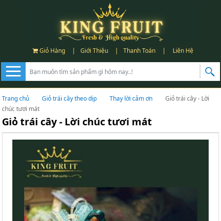
Giỏ Hàng
|
Giới Thiệu
|
Thanh Toán
|
Liên Hệ
Trang chủ
Giỏ trái cây theo dịp
Thay lời cảm ơn
Giỏ trái cây - Lời
chúc tươi mát
Giỏ trái cây - Lời chúc tươi mát