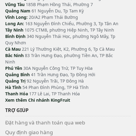
Vũng Tàu
185B Phạm Hồng Thái, Phường 7
Quảng Nam
61 Nguyễn Du, Tp Tam Kỳ
Vĩnh Long:
20/A2 Phạm Thái Bường
Long An:
163 Nguyễn Đình Chiểu, Phường 3, Tp Tân An
Tây Ninh
1075 CTM8, phường Hiệp Ninh, TP Tây Ninh
Bình Định
340 Nguyễn Thái Học, phường Ngô Mây, Tp
Quy Nhơn
Cà Mau
221 Lý Thường Kiệt, K2, Phường 6, Tp Cà Mau
Bắc Ninh
83 Trần Hưng Đạo, phường Tiền An, TP Bắc
Ninh
Phú Yên
30A Nguyễn Công Trứ, TP Tuy Hòa
Quảng Bình
41 Trần Hưng Đạo, Tp Đồng Hới
Quảng Trị
92 Nguyễn Trãi, TP Đông Hà
Hà Tĩnh
54 Phan Đình Phùng, TP Hà Tĩnh
Thanh Hóa
177 Lê Lai, TP Thanh Hóa
Xem thêm Chi nhánh KingFruit
TRỢ GIÚP
Đặt hàng và thanh toán qua web
Quy định giao hàng