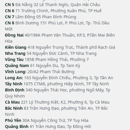
CN 5
Đà Nẵng 32 Lê Thanh Nghị, Quận Hải Châu
CN 6
71 Trường Chinh, Phường Xuân Phú, TP Huế
CN 7
Lâm Đồng 05 Phan Đình Phùng
CN 8
Bình Dương 151 Phú Lợi, P. Phú Lợi, Tp. Thủ Dầu
Một
Đồng Nai
40/198A Phạm Văn Thuận, KP.3, P.Tân Mai Biên
Hòa
Kiên Giang
418 Nguyễn Trung Trực, Thành phố Rạch Giá
Nha Trang
54 Nguyễn Đức Cảnh, TP Nha Trang
Vũng Tàu
185B Phạm Hồng Thái, Phường 7
Quảng Nam
61 Nguyễn Du, Tp Tam Kỳ
Vĩnh Long:
20/A2 Phạm Thái Bường
Long An:
163 Nguyễn Đình Chiểu, Phường 3, Tp Tân An
Tây Ninh
1075 CTM8, phường Hiệp Ninh, TP Tây Ninh
Bình Định
340 Nguyễn Thái Học, phường Ngô Mây, Tp
Quy Nhơn
Cà Mau
221 Lý Thường Kiệt, K2, Phường 6, Tp Cà Mau
Bắc Ninh
83 Trần Hưng Đạo, phường Tiền An, TP Bắc
Ninh
Phú Yên
30A Nguyễn Công Trứ, TP Tuy Hòa
Quảng Bình
41 Trần Hưng Đạo, Tp Đồng Hới