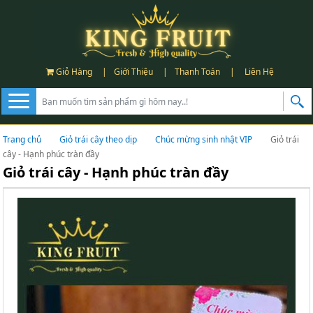
Giỏ Hàng
|
Giới Thiệu
|
Thanh Toán
|
Liên Hệ
Trang chủ
Giỏ trái cây theo dịp
Chúc mừng sinh nhật VIP
Giỏ trái
cây - Hạnh phúc tràn đầy
Giỏ trái cây - Hạnh phúc tràn đầy