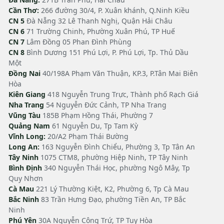
Cần Thơ:
266 đường 30/4, P. Xuân khánh, Q.Ninh Kiều
CN 5
Đà Nẵng 32 Lê Thanh Nghị, Quận Hải Châu
CN 6
71 Trường Chinh, Phường Xuân Phú, TP Huế
CN 7
Lâm Đồng 05 Phan Đình Phùng
CN 8
Bình Dương 151 Phú Lợi, P. Phú Lợi, Tp. Thủ Dầu
Một
Đồng Nai
40/198A Phạm Văn Thuận, KP.3, P.Tân Mai Biên
Hòa
Kiên Giang
418 Nguyễn Trung Trực, Thành phố Rạch Giá
Nha Trang
54 Nguyễn Đức Cảnh, TP Nha Trang
Vũng Tàu
185B Phạm Hồng Thái, Phường 7
Quảng Nam
61 Nguyễn Du, Tp Tam Kỳ
Vĩnh Long:
20/A2 Phạm Thái Bường
Long An:
163 Nguyễn Đình Chiểu, Phường 3, Tp Tân An
Tây Ninh
1075 CTM8, phường Hiệp Ninh, TP Tây Ninh
Bình Định
340 Nguyễn Thái Học, phường Ngô Mây, Tp
Quy Nhơn
Cà Mau
221 Lý Thường Kiệt, K2, Phường 6, Tp Cà Mau
Bắc Ninh
83 Trần Hưng Đạo, phường Tiền An, TP Bắc
Ninh
Phú Yên
30A Nguyễn Công Trứ, TP Tuy Hòa