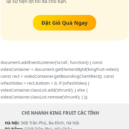
lại sự tiện lợi tối đa cho bạn.
Đặt Giỏ Quà Ngay
document.addEventListener(’scroll’, function() { const
videoContainer = document.getElementById(’kingfruit-video’);
const rect = videoContainer.getBoundingClientRect(); const
isPastVideo = rect.bottom < 0; if (isPastVideo) {
videoContainer.classList.add(’shrunk’); } else {
videoContainer.classList.remove(’shrunk’); } });
CHI NHANH KING FRUIT CÁC TỈNH
Hà Nội:
56B Trần Phú, Ba Đình, Hà Nội
Đà Nẵng:
271B Trần Phú, Hải Châu