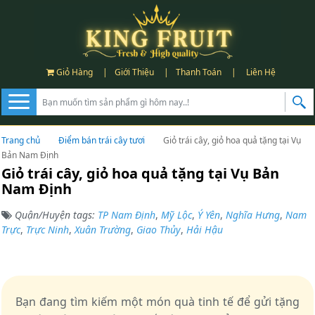
Giỏ Hàng
|
Giới Thiệu
|
Thanh Toán
|
Liên Hệ
Trang chủ
Điểm bán trái cây tươi
Giỏ trái cây, giỏ hoa quả tặng tại Vụ
Bản Nam Định
Giỏ trái cây, giỏ hoa quả tặng tại Vụ Bản
Nam Định
Quận/Huyện tags:
TP Nam Định
,
Mỹ Lộc
,
Ý Yên
,
Nghĩa Hưng
,
Nam
Trực
,
Trực Ninh
,
Xuân Trường
,
Giao Thủy
,
Hải Hậu
Bạn đang tìm kiếm một món quà tinh tế để gửi tặng