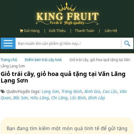
Giỏ Hàng
|
Giới Thiệu
|
Thanh Toán
|
Liên Hệ
Trang chủ
Điểm bán trái cây tươi
Giỏ trái cây, giỏ hoa quả tặng tại Văn
Lãng Lạng Sơn
Giỏ trái cây, giỏ hoa quả tặng tại Văn Lãng
Lạng Sơn
Quận/Huyện tags:
Lạng Sơn
,
Tràng Định
,
Bình Gia
,
Cao Lộc
,
Văn
Quan
,
Bắc Sơn
,
Hữu Lũng
,
Chi Lăng
,
Lộc Bình
,
Đình Lập
Bạn đang tìm kiếm một món quà tinh tế để gửi tặng