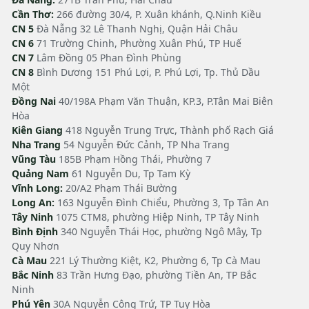
Cần Thơ:
266 đường 30/4, P. Xuân khánh, Q.Ninh Kiều
CN 5
Đà Nẵng 32 Lê Thanh Nghị, Quận Hải Châu
CN 6
71 Trường Chinh, Phường Xuân Phú, TP Huế
CN 7
Lâm Đồng 05 Phan Đình Phùng
CN 8
Bình Dương 151 Phú Lợi, P. Phú Lợi, Tp. Thủ Dầu
Một
Đồng Nai
40/198A Phạm Văn Thuận, KP.3, P.Tân Mai Biên
Hòa
Kiên Giang
418 Nguyễn Trung Trực, Thành phố Rạch Giá
Nha Trang
54 Nguyễn Đức Cảnh, TP Nha Trang
Vũng Tàu
185B Phạm Hồng Thái, Phường 7
Quảng Nam
61 Nguyễn Du, Tp Tam Kỳ
Vĩnh Long:
20/A2 Phạm Thái Bường
Long An:
163 Nguyễn Đình Chiểu, Phường 3, Tp Tân An
Tây Ninh
1075 CTM8, phường Hiệp Ninh, TP Tây Ninh
Bình Định
340 Nguyễn Thái Học, phường Ngô Mây, Tp
Quy Nhơn
Cà Mau
221 Lý Thường Kiệt, K2, Phường 6, Tp Cà Mau
Bắc Ninh
83 Trần Hưng Đạo, phường Tiền An, TP Bắc
Ninh
Phú Yên
30A Nguyễn Công Trứ, TP Tuy Hòa