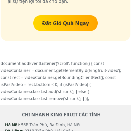
lại sự tiện lợi tối đa cho bạn.
Đặt Giỏ Quà Ngay
document.addEventListener(’scroll’, function() { const
videoContainer = document.getElementById(’kingfruit-video’);
const rect = videoContainer.getBoundingClientRect(); const
isPastVideo = rect.bottom < 0; if (isPastVideo) {
videoContainer.classList.add(’shrunk’); } else {
videoContainer.classList.remove(’shrunk’); } });
CHI NHANH KING FRUIT CÁC TỈNH
Hà Nội:
56B Trần Phú, Ba Đình, Hà Nội
Đà Nẵng:
271B Trần Phú, Hải Châu