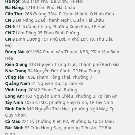
Hà Nội:
56B Trần Phú, Ba Đình, Hà Nội
Đà Nẵng:
271B Trần Phú, Hải Châu
Cần Thơ:
266 đường 30/4, P. Xuân khánh, Q.Ninh Kiều
CN 5
Đà Nẵng 32 Lê Thanh Nghị, Quận Hải Châu
CN 6
71 Trường Chinh, Phường Xuân Phú, TP Huế
CN 7
Lâm Đồng 05 Phan Đình Phùng
CN 8
Bình Dương 151 Phú Lợi, P. Phú Lợi, Tp. Thủ Dầu
Một
Đồng Nai
40/198A Phạm Văn Thuận, KP.3, P.Tân Mai Biên
Hòa
Kiên Giang
418 Nguyễn Trung Trực, Thành phố Rạch Giá
Nha Trang
54 Nguyễn Đức Cảnh, TP Nha Trang
Vũng Tàu
185B Phạm Hồng Thái, Phường 7
Quảng Nam
61 Nguyễn Du, Tp Tam Kỳ
Vĩnh Long:
20/A2 Phạm Thái Bường
Long An:
163 Nguyễn Đình Chiểu, Phường 3, Tp Tân An
Tây Ninh
1075 CTM8, phường Hiệp Ninh, TP Tây Ninh
Bình Định
340 Nguyễn Thái Học, phường Ngô Mây, Tp
Quy Nhơn
Cà Mau
221 Lý Thường Kiệt, K2, Phường 6, Tp Cà Mau
Bắc Ninh
83 Trần Hưng Đạo, phường Tiền An, TP Bắc
Ninh