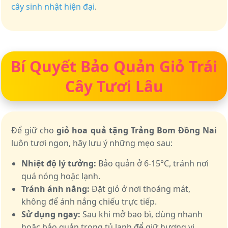
cây sinh nhật hiện đại
.
Bí Quyết Bảo Quản Giỏ Trái
Cây Tươi Lâu
Để giữ cho
giỏ hoa quả tặng Trảng Bom Đồng Nai
luôn tươi ngon, hãy lưu ý những mẹo sau:
Nhiệt độ lý tưởng:
Bảo quản ở 6-15°C, tránh nơi
quá nóng hoặc lạnh.
Tránh ánh nắng:
Đặt giỏ ở nơi thoáng mát,
không để ánh nắng chiếu trực tiếp.
Sử dụng ngay:
Sau khi mở bao bì, dùng nhanh
hoặc bảo quản trong tủ lạnh để giữ hương vị.