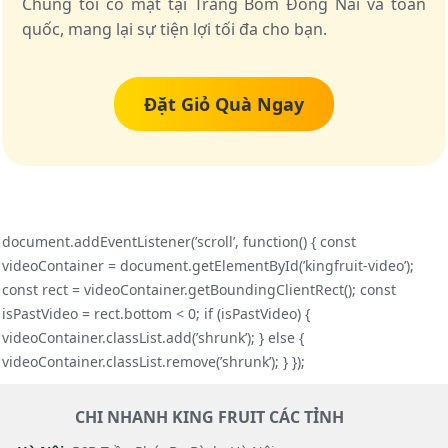
Chúng tôi có mặt tại Trảng Bom Đồng Nai và toàn
quốc, mang lại sự tiện lợi tối đa cho bạn.
Đặt Giỏ Quà Ngay
document.addEventListener(’scroll’, function() { const
videoContainer = document.getElementById(’kingfruit-video’);
const rect = videoContainer.getBoundingClientRect(); const
isPastVideo = rect.bottom < 0; if (isPastVideo) {
videoContainer.classList.add(’shrunk’); } else {
videoContainer.classList.remove(’shrunk’); } });
CHI NHANH KING FRUIT CÁC TỈNH