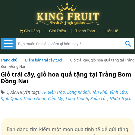
Giỏ Hàng
|
Giới Thiệu
|
Thanh Toán
|
Liên Hệ
Trang chủ
Điểm bán trái cây tươi
Giỏ trái cây, giỏ hoa quả tặng tại Trảng
Bom Đồng Nai
Giỏ trái cây, giỏ hoa quả tặng tại Trảng Bom
Đồng Nai
Quận/Huyện tags:
TP Biên Hòa
,
Long Khánh
,
Tân Phú
,
Vĩnh Cửu
,
Định Quán
,
Thống Nhất
,
Cẩm Mỹ
,
Long Thành
,
Xuân Lộc
,
Nhơn Trạch
Bạn đang tìm kiếm một món quà tinh tế để gửi tặng