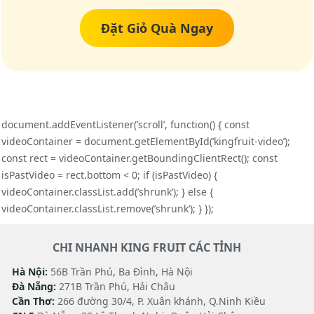
Đặt Giỏ Quà Ngay
document.addEventListener(’scroll’, function() { const
videoContainer = document.getElementById(’kingfruit-video’);
const rect = videoContainer.getBoundingClientRect(); const
isPastVideo = rect.bottom < 0; if (isPastVideo) {
videoContainer.classList.add(’shrunk’); } else {
videoContainer.classList.remove(’shrunk’); } });
CHI NHANH KING FRUIT CÁC TỈNH
Hà Nội:
56B Trần Phú, Ba Đình, Hà Nội
Đà Nẵng:
271B Trần Phú, Hải Châu
Cần Thơ:
266 đường 30/4, P. Xuân khánh, Q.Ninh Kiều