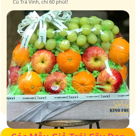
Cú Trà Vinh, chỉ 60 phút!
Giỏ quà – Tinh hoa từ trái cây tươi ngon