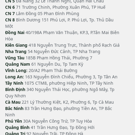
CN 5
Đà Nẵng 32 Lê Thanh Nghị, Quận Hải Châu
CN 6
71 Trường Chinh, Phường Xuân Phú, TP Huế
CN 7
Lâm Đồng 05 Phan Đình Phùng
CN 8
Bình Dương 151 Phú Lợi, P. Phú Lợi, Tp. Thủ Dầu
Một
Đồng Nai
40/198A Phạm Văn Thuận, KP.3, P.Tân Mai Biên
Hòa
Kiên Giang
418 Nguyễn Trung Trực, Thành phố Rạch Giá
Nha Trang
54 Nguyễn Đức Cảnh, TP Nha Trang
Vũng Tàu
185B Phạm Hồng Thái, Phường 7
Quảng Nam
61 Nguyễn Du, Tp Tam Kỳ
Vĩnh Long:
20/A2 Phạm Thái Bường
Long An:
163 Nguyễn Đình Chiểu, Phường 3, Tp Tân An
Tây Ninh
1075 CTM8, phường Hiệp Ninh, TP Tây Ninh
Bình Định
340 Nguyễn Thái Học, phường Ngô Mây, Tp
Quy Nhơn
Cà Mau
221 Lý Thường Kiệt, K2, Phường 6, Tp Cà Mau
Bắc Ninh
83 Trần Hưng Đạo, phường Tiền An, TP Bắc
Ninh
Phú Yên
30A Nguyễn Công Trứ, TP Tuy Hòa
Quảng Bình
41 Trần Hưng Đạo, Tp Đồng Hới
Quảng Trị
92 Nguyễn Trãi, TP Đông Hà