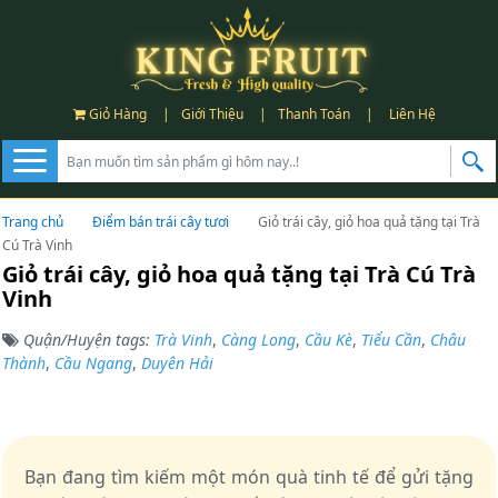
Giỏ Hàng
|
Giới Thiệu
|
Thanh Toán
|
Liên Hệ
Trang chủ
Điểm bán trái cây tươi
Giỏ trái cây, giỏ hoa quả tặng tại Trà
Cú Trà Vinh
Giỏ trái cây, giỏ hoa quả tặng tại Trà Cú Trà
Vinh
Quận/Huyện tags:
Trà Vinh
,
Càng Long
,
Cầu Kè
,
Tiểu Cần
,
Châu
Thành
,
Cầu Ngang
,
Duyên Hải
Bạn đang tìm kiếm một món quà tinh tế để gửi tặng