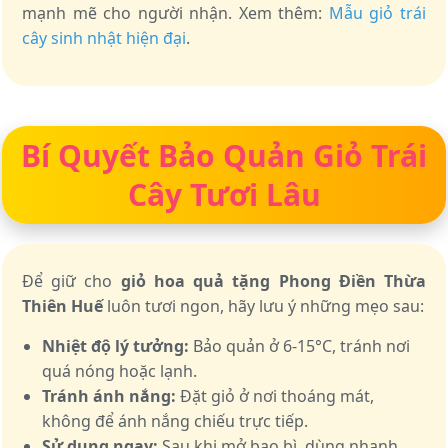
mạnh mẽ cho người nhận. Xem thêm:
Mẫu giỏ trái
cây sinh nhật hiện đại
.
Bí Quyết Bảo Quản Giỏ Trái
Cây Tươi Lâu
Để giữ cho
giỏ hoa quả tặng Phong Điền Thừa
Thiên Huế
luôn tươi ngon, hãy lưu ý những mẹo sau:
Nhiệt độ lý tưởng:
Bảo quản ở 6-15°C, tránh nơi
quá nóng hoặc lạnh.
Tránh ánh nắng:
Đặt giỏ ở nơi thoáng mát,
không để ánh nắng chiếu trực tiếp.
Sử dụng ngay:
Sau khi mở bao bì, dùng nhanh