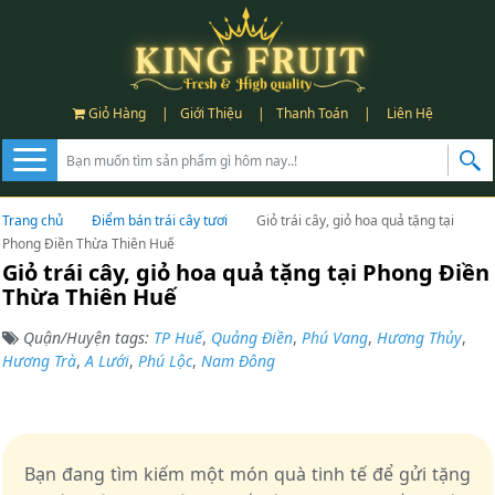
Giỏ Hàng
|
Giới Thiệu
|
Thanh Toán
|
Liên Hệ
Trang chủ
Điểm bán trái cây tươi
Giỏ trái cây, giỏ hoa quả tặng tại
Phong Điền Thừa Thiên Huế
Giỏ trái cây, giỏ hoa quả tặng tại Phong Điền
Thừa Thiên Huế
Quận/Huyện tags:
TP Huế
,
Quảng Điền
,
Phú Vang
,
Hương Thủy
,
Hương Trà
,
A Lưới
,
Phú Lộc
,
Nam Đông
Bạn đang tìm kiếm một món quà tinh tế để gửi tặng