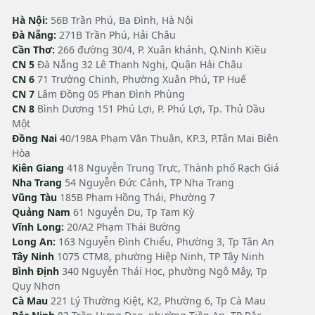
Hà Nội:
56B Trần Phú, Ba Đình, Hà Nội
Đà Nẵng:
271B Trần Phú, Hải Châu
Cần Thơ:
266 đường 30/4, P. Xuân khánh, Q.Ninh Kiều
CN 5
Đà Nẵng 32 Lê Thanh Nghị, Quận Hải Châu
CN 6
71 Trường Chinh, Phường Xuân Phú, TP Huế
CN 7
Lâm Đồng 05 Phan Đình Phùng
CN 8
Bình Dương 151 Phú Lợi, P. Phú Lợi, Tp. Thủ Dầu
Một
Đồng Nai
40/198A Phạm Văn Thuận, KP.3, P.Tân Mai Biên
Hòa
Kiên Giang
418 Nguyễn Trung Trực, Thành phố Rạch Giá
Nha Trang
54 Nguyễn Đức Cảnh, TP Nha Trang
Vũng Tàu
185B Phạm Hồng Thái, Phường 7
Quảng Nam
61 Nguyễn Du, Tp Tam Kỳ
Vĩnh Long:
20/A2 Phạm Thái Bường
Long An:
163 Nguyễn Đình Chiểu, Phường 3, Tp Tân An
Tây Ninh
1075 CTM8, phường Hiệp Ninh, TP Tây Ninh
Bình Định
340 Nguyễn Thái Học, phường Ngô Mây, Tp
Quy Nhơn
Cà Mau
221 Lý Thường Kiệt, K2, Phường 6, Tp Cà Mau