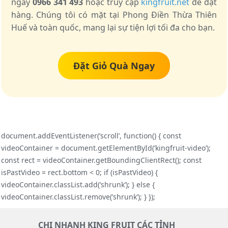
ngay
0966 341 493
hoặc truy cập
kingfruit.net
để đặt
hàng. Chúng tôi có mặt tại Phong Điền Thừa Thiên
Huế và toàn quốc, mang lại sự tiện lợi tối đa cho bạn.
Đặt Giỏ Quà Ngay
document.addEventListener(’scroll’, function() { const
videoContainer = document.getElementById(’kingfruit-video’);
const rect = videoContainer.getBoundingClientRect(); const
isPastVideo = rect.bottom < 0; if (isPastVideo) {
videoContainer.classList.add(’shrunk’); } else {
videoContainer.classList.remove(’shrunk’); } });
CHI NHANH KING FRUIT CÁC TỈNH