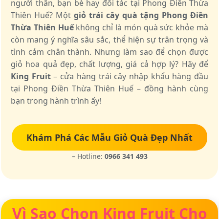
người thân, bạn bè hay đối tác tại Phong Điền Thừa
Thiên Huế? Một
giỏ trái cây quà tặng Phong Điền
Thừa Thiên Huế
không chỉ là món quà sức khỏe mà
còn mang ý nghĩa sâu sắc, thể hiện sự trân trọng và
tình cảm chân thành. Nhưng làm sao để chọn được
giỏ hoa quả đẹp, chất lượng, giá cả hợp lý? Hãy để
King Fruit
– cửa hàng trái cây nhập khẩu hàng đầu
tại Phong Điền Thừa Thiên Huế – đồng hành cùng
bạn trong hành trình ấy!
Khám Phá Các Mẫu Giỏ Quà Đẹp Nhất
– Hotline:
0966 341 493
Vì Sao Chọn King Fruit Cho