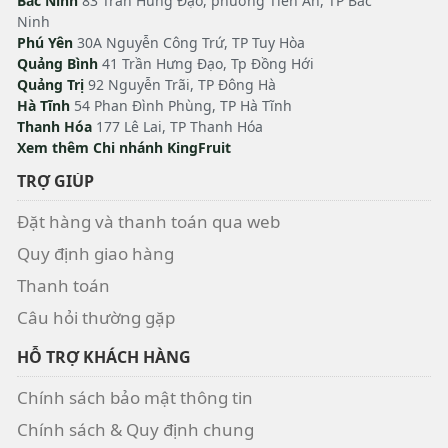
Bắc Ninh
83 Trần Hưng Đạo, phường Tiền An, TP Bắc
Ninh
Phú Yên
30A Nguyễn Công Trứ, TP Tuy Hòa
Quảng Bình
41 Trần Hưng Đạo, Tp Đồng Hới
Quảng Trị
92 Nguyễn Trãi, TP Đông Hà
Hà Tĩnh
54 Phan Đình Phùng, TP Hà Tĩnh
Thanh Hóa
177 Lê Lai, TP Thanh Hóa
Xem thêm Chi nhánh KingFruit
TRỢ GIÚP
Đặt hàng và thanh toán qua web
Quy định giao hàng
Thanh toán
Câu hỏi thường gặp
HỖ TRỢ KHÁCH HÀNG
Chính sách bảo mật thông tin
Chính sách & Quy định chung