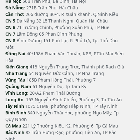
Hà Nội:
56B Trần Phú, Ba Đình, Hà Nội
Đà Nẵng:
271B Trần Phú, Hải Châu
Cần Thơ:
266 đường 30/4, P. Xuân khánh, Q.Ninh Kiều
CN 5
Đà Nẵng 32 Lê Thanh Nghị, Quận Hải Châu
CN 6
71 Trường Chinh, Phường Xuân Phú, TP Huế
CN 7
Lâm Đồng 05 Phan Đình Phùng
CN 8
Bình Dương 151 Phú Lợi, P. Phú Lợi, Tp. Thủ Dầu
Một
Đồng Nai
40/198A Phạm Văn Thuận, KP.3, P.Tân Mai Biên
Hòa
Kiên Giang
418 Nguyễn Trung Trực, Thành phố Rạch Giá
Nha Trang
54 Nguyễn Đức Cảnh, TP Nha Trang
Vũng Tàu
185B Phạm Hồng Thái, Phường 7
Quảng Nam
61 Nguyễn Du, Tp Tam Kỳ
Vĩnh Long:
20/A2 Phạm Thái Bường
Long An:
163 Nguyễn Đình Chiểu, Phường 3, Tp Tân An
Tây Ninh
1075 CTM8, phường Hiệp Ninh, TP Tây Ninh
Bình Định
340 Nguyễn Thái Học, phường Ngô Mây, Tp
Quy Nhơn
Cà Mau
221 Lý Thường Kiệt, K2, Phường 6, Tp Cà Mau
Bắc Ninh
83 Trần Hưng Đạo, phường Tiền An, TP Bắc
Ninh