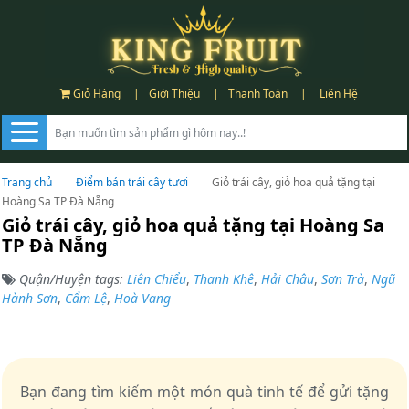
Giỏ Hàng
|
Giới Thiệu
|
Thanh Toán
|
Liên Hệ
Trang chủ
Điểm bán trái cây tươi
Giỏ trái cây, giỏ hoa quả tặng tại
Hoàng Sa TP Đà Nẵng
Giỏ trái cây, giỏ hoa quả tặng tại Hoàng Sa
TP Đà Nẵng
Quận/Huyện tags:
Liên Chiểu
,
Thanh Khê
,
Hải Châu
,
Sơn Trà
,
Ngũ
Hành Sơn
,
Cẩm Lệ
,
Hoà Vang
Bạn đang tìm kiếm một món quà tinh tế để gửi tặng