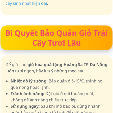
cây sinh nhật hiện đại
.
Bí Quyết Bảo Quản Giỏ Trái
Cây Tươi Lâu
Để giữ cho
giỏ hoa quả tặng Hoàng Sa TP Đà Nẵng
luôn tươi ngon, hãy lưu ý những mẹo sau:
Nhiệt độ lý tưởng:
Bảo quản ở 6-15°C, tránh nơi
quá nóng hoặc lạnh.
Tránh ánh nắng:
Đặt giỏ ở nơi thoáng mát,
không để ánh nắng chiếu trực tiếp.
Sử dụng ngay:
Sau khi mở bao bì, dùng nhanh
hoặc bảo quản trong tủ lạnh để giữ hương vị.