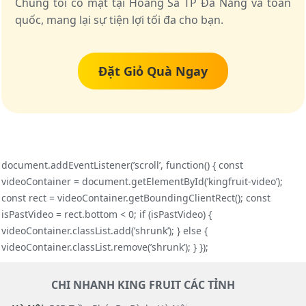
Chúng tôi có mặt tại Hoàng Sa TP Đà Nẵng và toàn
quốc, mang lại sự tiện lợi tối đa cho bạn.
Đặt Giỏ Quà Ngay
document.addEventListener(’scroll’, function() { const
videoContainer = document.getElementById(’kingfruit-video’);
const rect = videoContainer.getBoundingClientRect(); const
isPastVideo = rect.bottom < 0; if (isPastVideo) {
videoContainer.classList.add(’shrunk’); } else {
videoContainer.classList.remove(’shrunk’); } });
CHI NHANH KING FRUIT CÁC TỈNH