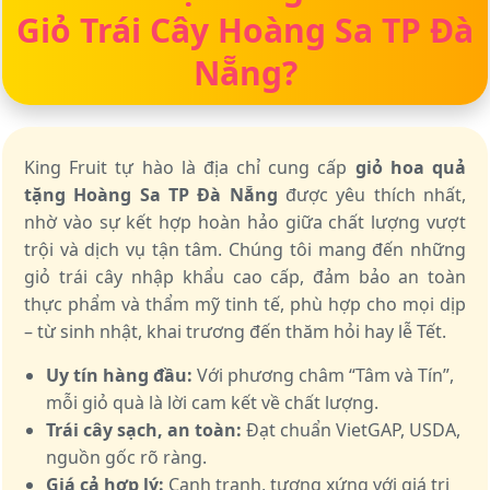
Giỏ Trái Cây Hoàng Sa TP Đà
Nẵng?
King Fruit tự hào là địa chỉ cung cấp
giỏ hoa quả
tặng Hoàng Sa TP Đà Nẵng
được yêu thích nhất,
nhờ vào sự kết hợp hoàn hảo giữa chất lượng vượt
trội và dịch vụ tận tâm. Chúng tôi mang đến những
giỏ trái cây nhập khẩu cao cấp, đảm bảo an toàn
thực phẩm và thẩm mỹ tinh tế, phù hợp cho mọi dịp
– từ sinh nhật, khai trương đến thăm hỏi hay lễ Tết.
Uy tín hàng đầu:
Với phương châm “Tâm và Tín”,
mỗi giỏ quà là lời cam kết về chất lượng.
Trái cây sạch, an toàn:
Đạt chuẩn VietGAP, USDA,
nguồn gốc rõ ràng.
Giá cả hợp lý:
Cạnh tranh, tương xứng với giá trị