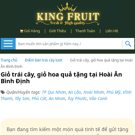
Giỏ Hàng
|
Giới Thiệu
|
Thanh Toán
|
Liên Hệ
Trang chủ
Điểm bán trái cây tươi
Giỏ trái cây, giỏ hoa quả tặng tại Hoài
Ân Bình Định
Giỏ trái cây, giỏ hoa quả tặng tại Hoài Ân
Bình Định
Quận/Huyện tags:
TP Qui Nhơn
,
An Lão
,
Hoài Nhơn
,
Phù Mỹ
,
Vĩnh
Thạnh
,
Tây Sơn
,
Phù Cát
,
An Nhơn
,
Tuy Phước
,
Vân Canh
Bạn đang tìm kiếm một món quà tinh tế để gửi tặng