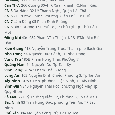
Cần Thơ:
266 đường 30/4, P. Xuân khánh, Q.Ninh Kiều
CN 5
Đà Nẵng 32 Lê Thanh Nghị, Quận Hải Châu
CN 6
71 Trường Chinh, Phường Xuân Phú, TP Huế
CN 7
Lâm Đồng 05 Phan Đình Phùng
CN 8
Bình Dương 151 Phú Lợi, P. Phú Lợi, Tp. Thủ Dầu
Một
Đồng Nai
40/198A Phạm Văn Thuận, KP.3, P.Tân Mai Biên
Hòa
Kiên Giang
418 Nguyễn Trung Trực, Thành phố Rạch Giá
Nha Trang
54 Nguyễn Đức Cảnh, TP Nha Trang
Vũng Tàu
185B Phạm Hồng Thái, Phường 7
Quảng Nam
61 Nguyễn Du, Tp Tam Kỳ
Vĩnh Long:
20/A2 Phạm Thái Bường
Long An:
163 Nguyễn Đình Chiểu, Phường 3, Tp Tân An
Tây Ninh
1075 CTM8, phường Hiệp Ninh, TP Tây Ninh
Bình Định
340 Nguyễn Thái Học, phường Ngô Mây, Tp
Quy Nhơn
Cà Mau
221 Lý Thường Kiệt, K2, Phường 6, Tp Cà Mau
Bắc Ninh
83 Trần Hưng Đạo, phường Tiền An, TP Bắc
Ninh
Phú Yên
30A Nguyễn Công Trứ, TP Tuy Hòa