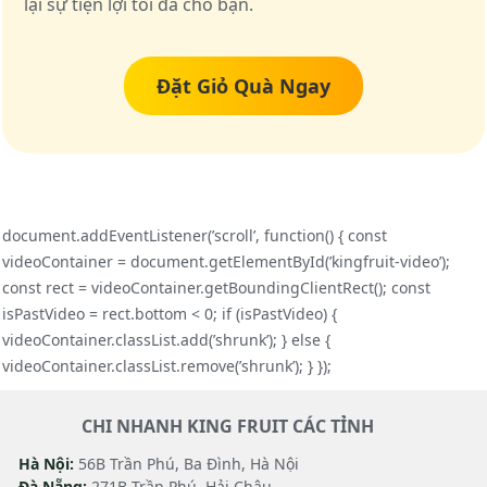
lại sự tiện lợi tối đa cho bạn.
Đặt Giỏ Quà Ngay
document.addEventListener(’scroll’, function() { const
videoContainer = document.getElementById(’kingfruit-video’);
const rect = videoContainer.getBoundingClientRect(); const
isPastVideo = rect.bottom < 0; if (isPastVideo) {
videoContainer.classList.add(’shrunk’); } else {
videoContainer.classList.remove(’shrunk’); } });
CHI NHANH KING FRUIT CÁC TỈNH
Hà Nội:
56B Trần Phú, Ba Đình, Hà Nội
Đà Nẵng:
271B Trần Phú, Hải Châu