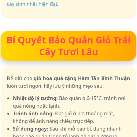
cây sinh nhật hiện đại
.
Bí Quyết Bảo Quản Giỏ Trái
Cây Tươi Lâu
Để giữ cho
giỏ hoa quả tặng Hàm Tân Bình Thuận
luôn tươi ngon, hãy lưu ý những mẹo sau:
Nhiệt độ lý tưởng:
Bảo quản ở 6-15°C, tránh nơi
quá nóng hoặc lạnh.
Tránh ánh nắng:
Đặt giỏ ở nơi thoáng mát,
không để ánh nắng chiếu trực tiếp.
Sử dụng ngay:
Sau khi mở bao bì, dùng nhanh
hoặc bảo quản trong tủ lạnh để giữ hương vị.