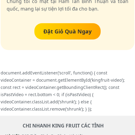
Chúng tôi có mặt tại Hàm Tân Bình Thuận và toàn
quốc, mang lại sự tiện lợi tối đa cho bạn.
Đặt Giỏ Quà Ngay
document.addEventListener(’scroll’, function() { const
videoContainer = document.getElementById(’kingfruit-video’);
const rect = videoContainer.getBoundingClientRect(); const
isPastVideo = rect.bottom < 0; if (isPastVideo) {
videoContainer.classList.add(’shrunk’); } else {
videoContainer.classList.remove(’shrunk’); } });
CHI NHANH KING FRUIT CÁC TỈNH