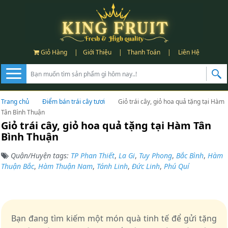
Giỏ Hàng
|
Giới Thiệu
|
Thanh Toán
|
Liên Hệ
Trang chủ
Điểm bán trái cây tươi
Giỏ trái cây, giỏ hoa quả tặng tại Hàm
Tân Bình Thuận
Giỏ trái cây, giỏ hoa quả tặng tại Hàm Tân
Bình Thuận
Quận/Huyện tags:
TP Phan Thiết
,
La Gi
,
Tuy Phong
,
Bắc Bình
,
Hàm
Thuận Bắc
,
Hàm Thuận Nam
,
Tánh Linh
,
Đức Linh
,
Phú Quí
Bạn đang tìm kiếm một món quà tinh tế để gửi tặng