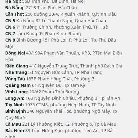
Hà Nội:
56B Trần Phú, Ba Đình, Hà Nội
Đà Nẵng:
271B Trần Phú, Hải Châu
Cần Thơ:
266 đường 30/4, P. Xuân khánh, Q.Ninh Kiều
CN 5
Đà Nẵng 32 Lê Thanh Nghị, Quận Hải Châu
CN 6
71 Trường Chinh, Phường Xuân Phú, TP Huế
CN 7
Lâm Đồng 05 Phan Đình Phùng
CN 8
Bình Dương 151 Phú Lợi, P. Phú Lợi, Tp. Thủ Dầu
Một
Đồng Nai
40/198A Phạm Văn Thuận, KP.3, P.Tân Mai Biên
Hòa
Kiên Giang
418 Nguyễn Trung Trực, Thành phố Rạch Giá
Nha Trang
54 Nguyễn Đức Cảnh, TP Nha Trang
Vũng Tàu
185B Phạm Hồng Thái, Phường 7
Quảng Nam
61 Nguyễn Du, Tp Tam Kỳ
Vĩnh Long:
20/A2 Phạm Thái Bường
Long An:
163 Nguyễn Đình Chiểu, Phường 3, Tp Tân An
Tây Ninh
1075 CTM8, phường Hiệp Ninh, TP Tây Ninh
Bình Định
340 Nguyễn Thái Học, phường Ngô Mây, Tp
Quy Nhơn
Cà Mau
221 Lý Thường Kiệt, K2, Phường 6, Tp Cà Mau
Bắc Ninh
83 Trần Hưng Đạo, phường Tiền An, TP Bắc
Ninh