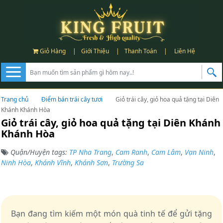
Giỏ Hàng
|
Giới Thiệu
|
Thanh Toán
|
Liên Hệ
Trang chủ
Điểm bán trái cây tươi
Giỏ trái cây, giỏ hoa quả tặng tại Diên
Khánh Khánh Hòa
Giỏ trái cây, giỏ hoa quả tặng tại Diên Khánh
Khánh Hòa
Quận/Huyện tags:
TP Nha Trang
,
Cam Ranh
,
Cam Lâm
,
Vạn Ninh
,
Ninh Hòa
,
Khánh Vĩnh
,
Khánh Sơn
,
Trường Sa
Bạn đang tìm kiếm một món quà tinh tế để gửi tặng