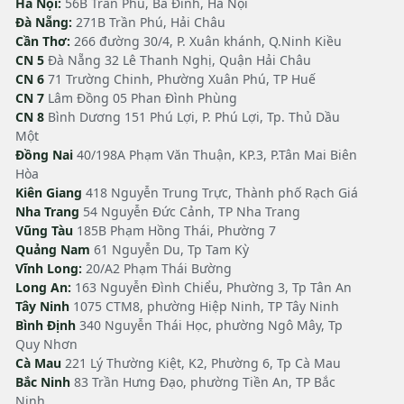
Hà Nội:
56B Trần Phú, Ba Đình, Hà Nội
Đà Nẵng:
271B Trần Phú, Hải Châu
Cần Thơ:
266 đường 30/4, P. Xuân khánh, Q.Ninh Kiều
CN 5
Đà Nẵng 32 Lê Thanh Nghị, Quận Hải Châu
CN 6
71 Trường Chinh, Phường Xuân Phú, TP Huế
CN 7
Lâm Đồng 05 Phan Đình Phùng
CN 8
Bình Dương 151 Phú Lợi, P. Phú Lợi, Tp. Thủ Dầu
Một
Đồng Nai
40/198A Phạm Văn Thuận, KP.3, P.Tân Mai Biên
Hòa
Kiên Giang
418 Nguyễn Trung Trực, Thành phố Rạch Giá
Nha Trang
54 Nguyễn Đức Cảnh, TP Nha Trang
Vũng Tàu
185B Phạm Hồng Thái, Phường 7
Quảng Nam
61 Nguyễn Du, Tp Tam Kỳ
Vĩnh Long:
20/A2 Phạm Thái Bường
Long An:
163 Nguyễn Đình Chiểu, Phường 3, Tp Tân An
Tây Ninh
1075 CTM8, phường Hiệp Ninh, TP Tây Ninh
Bình Định
340 Nguyễn Thái Học, phường Ngô Mây, Tp
Quy Nhơn
Cà Mau
221 Lý Thường Kiệt, K2, Phường 6, Tp Cà Mau
Bắc Ninh
83 Trần Hưng Đạo, phường Tiền An, TP Bắc
Ninh