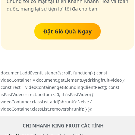
Chúng tôi có mặt tại Diên Khánh Khánh Hòa và toàn
quốc, mang lại sự tiện lợi tối đa cho bạn.
Đặt Giỏ Quà Ngay
document.addEventListener(’scroll’, function() { const
videoContainer = document.getElementById(’kingfruit-video’);
const rect = videoContainer.getBoundingClientRect(); const
isPastVideo = rect.bottom < 0; if (isPastVideo) {
videoContainer.classList.add(’shrunk’); } else {
videoContainer.classList.remove(’shrunk’); } });
CHI NHANH KING FRUIT CÁC TỈNH