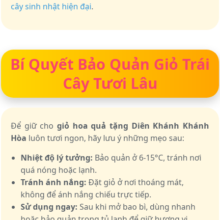
cây sinh nhật hiện đại
.
Bí Quyết Bảo Quản Giỏ Trái
Cây Tươi Lâu
Để giữ cho
giỏ hoa quả tặng Diên Khánh Khánh
Hòa
luôn tươi ngon, hãy lưu ý những mẹo sau:
Nhiệt độ lý tưởng:
Bảo quản ở 6-15°C, tránh nơi
quá nóng hoặc lạnh.
Tránh ánh nắng:
Đặt giỏ ở nơi thoáng mát,
không để ánh nắng chiếu trực tiếp.
Sử dụng ngay:
Sau khi mở bao bì, dùng nhanh
hoặc bảo quản trong tủ lạnh để giữ hương vị.