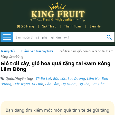
Giỏ Hàng
|
Giới Thiệu
|
Thanh Toán
|
Liên Hệ
Trang chủ
Điểm bán trái cây tươi
Giỏ trái cây, giỏ hoa quả tặng tại Đam
Rông Lâm Đồng
Giỏ trái cây, giỏ hoa quả tặng tại Đam Rông
Lâm Đồng
Quận/Huyện tags:
TP Đà Lạt
,
Bảo Lộc
,
Lạc Dương
,
Lâm Hà
,
Đơn
Dương
,
Đức Trọng
,
Di Linh
,
Bảo Lâm
,
Đạ Huoai
,
Đạ Tẻh
,
Cát Tiên
Bạn đang tìm kiếm một món quà tinh tế để gửi tặng