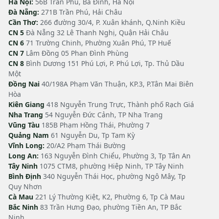
Hà Nội:
56B Trần Phú, Ba Đình, Hà Nội
Đà Nẵng:
271B Trần Phú, Hải Châu
Cần Thơ:
266 đường 30/4, P. Xuân khánh, Q.Ninh Kiều
CN 5
Đà Nẵng 32 Lê Thanh Nghị, Quận Hải Châu
CN 6
71 Trường Chinh, Phường Xuân Phú, TP Huế
CN 7
Lâm Đồng 05 Phan Đình Phùng
CN 8
Bình Dương 151 Phú Lợi, P. Phú Lợi, Tp. Thủ Dầu
Một
Đồng Nai
40/198A Phạm Văn Thuận, KP.3, P.Tân Mai Biên
Hòa
Kiên Giang
418 Nguyễn Trung Trực, Thành phố Rạch Giá
Nha Trang
54 Nguyễn Đức Cảnh, TP Nha Trang
Vũng Tàu
185B Phạm Hồng Thái, Phường 7
Quảng Nam
61 Nguyễn Du, Tp Tam Kỳ
Vĩnh Long:
20/A2 Phạm Thái Bường
Long An:
163 Nguyễn Đình Chiểu, Phường 3, Tp Tân An
Tây Ninh
1075 CTM8, phường Hiệp Ninh, TP Tây Ninh
Bình Định
340 Nguyễn Thái Học, phường Ngô Mây, Tp
Quy Nhơn
Cà Mau
221 Lý Thường Kiệt, K2, Phường 6, Tp Cà Mau
Bắc Ninh
83 Trần Hưng Đạo, phường Tiền An, TP Bắc
Ninh