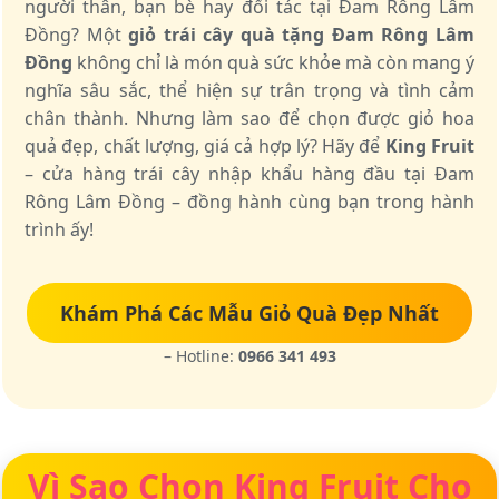
người thân, bạn bè hay đối tác tại Đam Rông Lâm
Đồng? Một
giỏ trái cây quà tặng Đam Rông Lâm
Đồng
không chỉ là món quà sức khỏe mà còn mang ý
nghĩa sâu sắc, thể hiện sự trân trọng và tình cảm
chân thành. Nhưng làm sao để chọn được giỏ hoa
quả đẹp, chất lượng, giá cả hợp lý? Hãy để
King Fruit
– cửa hàng trái cây nhập khẩu hàng đầu tại Đam
Rông Lâm Đồng – đồng hành cùng bạn trong hành
trình ấy!
Khám Phá Các Mẫu Giỏ Quà Đẹp Nhất
– Hotline:
0966 341 493
Vì Sao Chọn King Fruit Cho