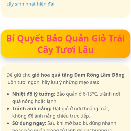
cây sinh nhật hiện đại
.
Bí Quyết Bảo Quản Giỏ Trái
Cây Tươi Lâu
Để giữ cho
giỏ hoa quả tặng Đam Rông Lâm Đồng
luôn tươi ngon, hãy lưu ý những mẹo sau:
Nhiệt độ lý tưởng:
Bảo quản ở 6-15°C, tránh nơi
quá nóng hoặc lạnh.
Tránh ánh nắng:
Đặt giỏ ở nơi thoáng mát,
không để ánh nắng chiếu trực tiếp.
Sử dụng ngay:
Sau khi mở bao bì, dùng nhanh
hoặc bảo quản trong tủ lạnh để giữ hương vị.