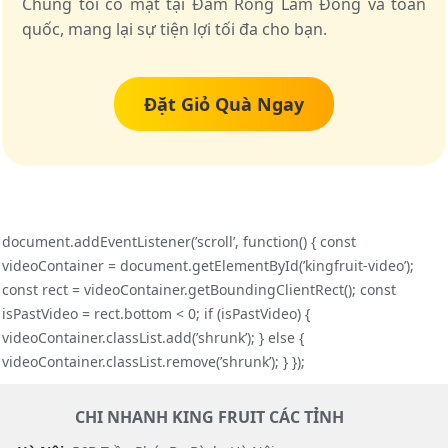
Chúng tôi có mặt tại Đam Rông Lâm Đồng và toàn
quốc, mang lại sự tiện lợi tối đa cho bạn.
Đặt Giỏ Quà Ngay
document.addEventListener(’scroll’, function() { const
videoContainer = document.getElementById(’kingfruit-video’);
const rect = videoContainer.getBoundingClientRect(); const
isPastVideo = rect.bottom < 0; if (isPastVideo) {
videoContainer.classList.add(’shrunk’); } else {
videoContainer.classList.remove(’shrunk’); } });
CHI NHANH KING FRUIT CÁC TỈNH