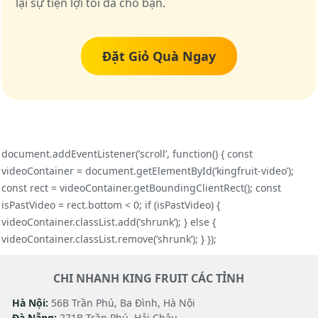
lại sự tiện lợi tối đa cho bạn.
Đặt Giỏ Quà Ngay
document.addEventListener(’scroll’, function() { const
videoContainer = document.getElementById(’kingfruit-video’);
const rect = videoContainer.getBoundingClientRect(); const
isPastVideo = rect.bottom < 0; if (isPastVideo) {
videoContainer.classList.add(’shrunk’); } else {
videoContainer.classList.remove(’shrunk’); } });
CHI NHANH KING FRUIT CÁC TỈNH
Hà Nội:
56B Trần Phú, Ba Đình, Hà Nội
Đà Nẵng:
271B Trần Phú, Hải Châu