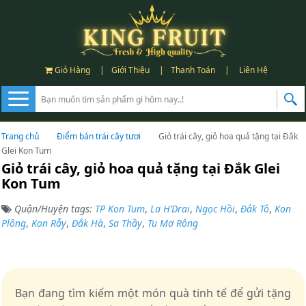
Giỏ Hàng
|
Giới Thiệu
|
Thanh Toán
|
Liên Hệ
Trang chủ
Điểm bán trái cây tươi
Giỏ trái cây, giỏ hoa quả tặng tại Đắk
Glei Kon Tum
Giỏ trái cây, giỏ hoa quả tặng tại Đắk Glei
Kon Tum
Quận/Huyện tags:
TP Kon Tum
,
La H’Drai
,
Ngọc Hồi
,
Đắk Tô
,
Kon
Plông
,
Kon Rẫy
,
Đắk Hà
,
Sa Thầy
,
Tu Mơ Rông
Bạn đang tìm kiếm một món quà tinh tế để gửi tặng