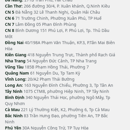
Cần Thơ:
266 đường 30/4, P. Xuân khánh, Q.Ninh Kiều
CN 5
Đà Nẵng 32 Lê Thanh Nghị, Quận Hải Châu
CN 6
71 Trường Chinh, Phường Xuân Phú, TP Huế
CN 7
Lâm Đồng 05 Phan Đình Phùng
CN 8
Bình Dương 151 Phú Lợi, P. Phú Lợi, Tp. Thủ Dầu
Một
Đồng Nai
40/198A Phạm Văn Thuận, KP.3, P.Tân Mai Biên
Hòa
Kiên Giang
418 Nguyễn Trung Trực, Thành phố Rạch Giá
Nha Trang
54 Nguyễn Đức Cảnh, TP Nha Trang
Vũng Tàu
185B Phạm Hồng Thái, Phường 7
Quảng Nam
61 Nguyễn Du, Tp Tam Kỳ
Vĩnh Long:
20/A2 Phạm Thái Bường
Long An:
163 Nguyễn Đình Chiểu, Phường 3, Tp Tân An
Tây Ninh
1075 CTM8, phường Hiệp Ninh, TP Tây Ninh
Bình Định
340 Nguyễn Thái Học, phường Ngô Mây, Tp
Quy Nhơn
Cà Mau
221 Lý Thường Kiệt, K2, Phường 6, Tp Cà Mau
Bắc Ninh
83 Trần Hưng Đạo, phường Tiền An, TP Bắc
Ninh
Phú Yên
30A Nguyễn Công Trứ, TP Tuy Hòa