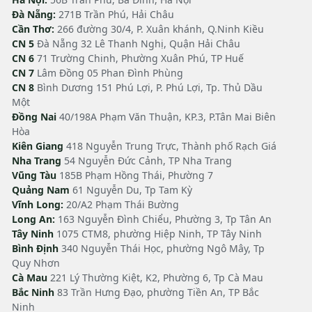
Đà Nẵng:
271B Trần Phú, Hải Châu
Cần Thơ:
266 đường 30/4, P. Xuân khánh, Q.Ninh Kiều
CN 5
Đà Nẵng 32 Lê Thanh Nghị, Quận Hải Châu
CN 6
71 Trường Chinh, Phường Xuân Phú, TP Huế
CN 7
Lâm Đồng 05 Phan Đình Phùng
CN 8
Bình Dương 151 Phú Lợi, P. Phú Lợi, Tp. Thủ Dầu
Một
Đồng Nai
40/198A Phạm Văn Thuận, KP.3, P.Tân Mai Biên
Hòa
Kiên Giang
418 Nguyễn Trung Trực, Thành phố Rạch Giá
Nha Trang
54 Nguyễn Đức Cảnh, TP Nha Trang
Vũng Tàu
185B Phạm Hồng Thái, Phường 7
Quảng Nam
61 Nguyễn Du, Tp Tam Kỳ
Vĩnh Long:
20/A2 Phạm Thái Bường
Long An:
163 Nguyễn Đình Chiểu, Phường 3, Tp Tân An
Tây Ninh
1075 CTM8, phường Hiệp Ninh, TP Tây Ninh
Bình Định
340 Nguyễn Thái Học, phường Ngô Mây, Tp
Quy Nhơn
Cà Mau
221 Lý Thường Kiệt, K2, Phường 6, Tp Cà Mau
Bắc Ninh
83 Trần Hưng Đạo, phường Tiền An, TP Bắc
Ninh