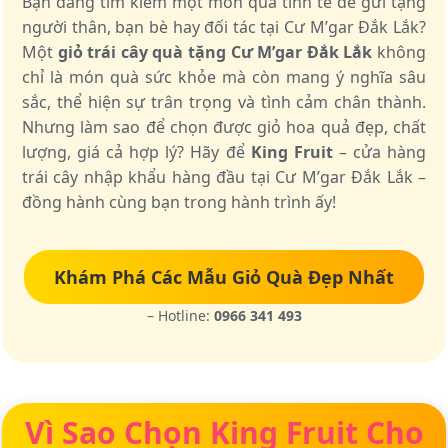
Bạn đang tìm kiếm một món quà tinh tế để gửi tặng
người thân, bạn bè hay đối tác tại Cư M’gar Đắk Lắk?
Một
giỏ trái cây quà tặng Cư M’gar Đắk Lắk
không
chỉ là món quà sức khỏe mà còn mang ý nghĩa sâu
sắc, thể hiện sự trân trọng và tình cảm chân thành.
Nhưng làm sao để chọn được giỏ hoa quả đẹp, chất
lượng, giá cả hợp lý? Hãy để
King Fruit
– cửa hàng
trái cây nhập khẩu hàng đầu tại Cư M’gar Đắk Lắk –
đồng hành cùng bạn trong hành trình ấy!
Khám Phá Các Mẫu Giỏ Quà Đẹp Nhất
– Hotline:
0966 341 493
Vì Sao Chọn King Fruit Cho