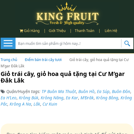
Giỏ Hàng
|
Giới Thiệu
|
Thanh Toán
|
Liên Hệ
Trang chủ
Điểm bán trái cây tươi
Giỏ trái cây, giỏ hoa quả tặng tại Cư
M’gar Đắk Lắk
Giỏ trái cây, giỏ hoa quả tặng tại Cư M’gar
Đắk Lắk
Quận/Huyện tags:
TP Buôn Ma Thuột
,
Buôn Hồ
,
Ea Súp
,
Buôn Đôn
,
Ea H’Leo
,
Krông Búk
,
Krông Năng
,
Ea Kar
,
M’Đrăk
,
Krông Bông
,
Krông
Pắc
,
Krông A Na
,
Lắk
,
Cư Kuin