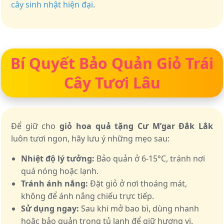
cây sinh nhật hiện đại
.
Bí Quyết Bảo Quản Giỏ Trái
Cây Tươi Lâu
Để giữ cho
giỏ hoa quả tặng Cư M’gar Đắk Lắk
luôn tươi ngon, hãy lưu ý những mẹo sau:
Nhiệt độ lý tưởng:
Bảo quản ở 6-15°C, tránh nơi
quá nóng hoặc lạnh.
Tránh ánh nắng:
Đặt giỏ ở nơi thoáng mát,
không để ánh nắng chiếu trực tiếp.
Sử dụng ngay:
Sau khi mở bao bì, dùng nhanh
hoặc bảo quản trong tủ lạnh để giữ hương vị.