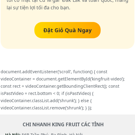
tôi có mặt tại Cư M’gar Đắk Lắk và toàn quốc, mang
lại sự tiện lợi tối đa cho bạn.
Đặt Giỏ Quà Ngay
document.addEventListener(’scroll’, function() { const
videoContainer = document.getElementById(’kingfruit-video’);
const rect = videoContainer.getBoundingClientRect(); const
isPastVideo = rect.bottom < 0; if (isPastVideo) {
videoContainer.classList.add(’shrunk’); } else {
videoContainer.classList.remove(’shrunk’); } });
CHI NHANH KING FRUIT CÁC TỈNH
Hà Nội:
56B Trần Phú, Ba Đình, Hà Nội