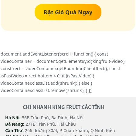
Đặt Giỏ Quà Ngay
document.addEventListener(’scroll’, function() { const
videoContainer = document.getElementById(’kingfruit-video’);
const rect = videoContainer.getBoundingClientRect(); const
isPastVideo = rect.bottom < 0; if (isPastVideo) {
videoContainer.classList.add(’shrunk’); } else {
videoContainer.classList.remove(’shrunk’); } });
CHI NHANH KING FRUIT CÁC TỈNH
Hà Nội:
56B Trần Phú, Ba Đình, Hà Nội
Đà Nẵng:
271B Trần Phú, Hải Châu
Cần Thơ:
266 đường 30/4, P. Xuân khánh, Q.Ninh Kiều