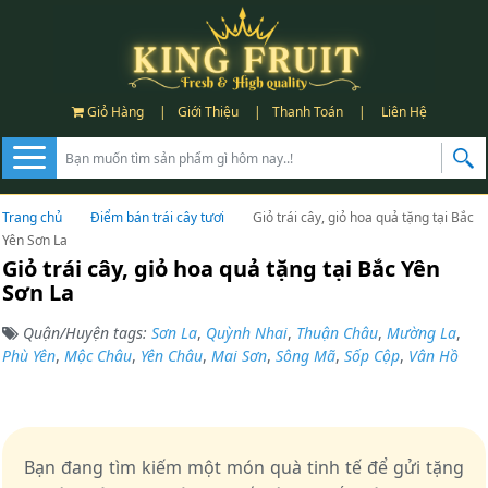
Giỏ Hàng
|
Giới Thiệu
|
Thanh Toán
|
Liên Hệ
Trang chủ
Điểm bán trái cây tươi
Giỏ trái cây, giỏ hoa quả tặng tại Bắc
Yên Sơn La
Giỏ trái cây, giỏ hoa quả tặng tại Bắc Yên
Sơn La
Quận/Huyện tags:
Sơn La
,
Quỳnh Nhai
,
Thuận Châu
,
Mường La
,
Phù Yên
,
Mộc Châu
,
Yên Châu
,
Mai Sơn
,
Sông Mã
,
Sốp Cộp
,
Vân Hồ
Bạn đang tìm kiếm một món quà tinh tế để gửi tặng