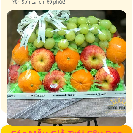
Yên Sơn La, chỉ 60 phút!
Giỏ quà – Tinh hoa từ trái cây tươi ngon