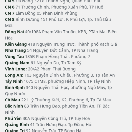
CN 5
Đà Nẵng 32 Lê Thanh Nghị, Quận Hải Châu
CN 6
71 Trường Chinh, Phường Xuân Phú, TP Huế
CN 7
Lâm Đồng 05 Phan Đình Phùng
CN 8
Bình Dương 151 Phú Lợi, P. Phú Lợi, Tp. Thủ Dầu
Một
Đồng Nai
40/198A Phạm Văn Thuận, KP.3, P.Tân Mai Biên
Hòa
Kiên Giang
418 Nguyễn Trung Trực, Thành phố Rạch Giá
Nha Trang
54 Nguyễn Đức Cảnh, TP Nha Trang
Vũng Tàu
185B Phạm Hồng Thái, Phường 7
Quảng Nam
61 Nguyễn Du, Tp Tam Kỳ
Vĩnh Long:
20/A2 Phạm Thái Bường
Long An:
163 Nguyễn Đình Chiểu, Phường 3, Tp Tân An
Tây Ninh
1075 CTM8, phường Hiệp Ninh, TP Tây Ninh
Bình Định
340 Nguyễn Thái Học, phường Ngô Mây, Tp
Quy Nhơn
Cà Mau
221 Lý Thường Kiệt, K2, Phường 6, Tp Cà Mau
Bắc Ninh
83 Trần Hưng Đạo, phường Tiền An, TP Bắc
Ninh
Phú Yên
30A Nguyễn Công Trứ, TP Tuy Hòa
Quảng Bình
41 Trần Hưng Đạo, Tp Đồng Hới
Quảng Trị
92 Nguyễn Trãi, TP Đông Hà