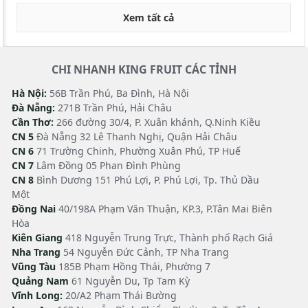
Xem tất cả
CHI NHANH KING FRUIT CÁC TỈNH
Hà Nội:
56B Trần Phú, Ba Đình, Hà Nội
Đà Nẵng:
271B Trần Phú, Hải Châu
Cần Thơ:
266 đường 30/4, P. Xuân khánh, Q.Ninh Kiều
CN 5
Đà Nẵng 32 Lê Thanh Nghị, Quận Hải Châu
CN 6
71 Trường Chinh, Phường Xuân Phú, TP Huế
CN 7
Lâm Đồng 05 Phan Đình Phùng
CN 8
Bình Dương 151 Phú Lợi, P. Phú Lợi, Tp. Thủ Dầu
Một
Đồng Nai
40/198A Phạm Văn Thuận, KP.3, P.Tân Mai Biên
Hòa
Kiên Giang
418 Nguyễn Trung Trực, Thành phố Rạch Giá
Nha Trang
54 Nguyễn Đức Cảnh, TP Nha Trang
Vũng Tàu
185B Phạm Hồng Thái, Phường 7
Quảng Nam
61 Nguyễn Du, Tp Tam Kỳ
Vĩnh Long:
20/A2 Phạm Thái Bường