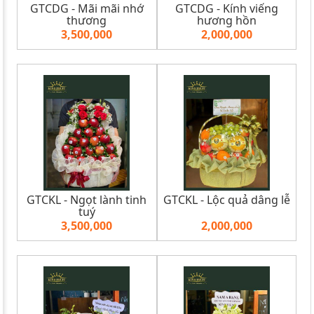
GTCDG - Mãi mãi nhớ
GTCDG - Kính viếng
thương
hương hồn
3,500,000
2,000,000
GTCKL - Ngọt lành tinh
GTCKL - Lộc quả dâng lễ
tuý
3,500,000
2,000,000