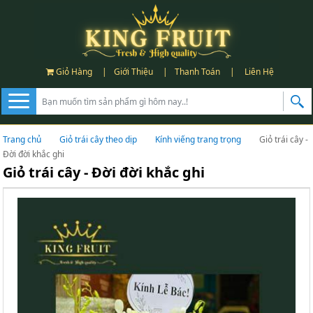
Giỏ Hàng
|
Giới Thiệu
|
Thanh Toán
|
Liên Hệ
Trang chủ
Giỏ trái cây theo dịp
Kính viếng trang trọng
Giỏ trái cây -
Đời đời khắc ghi
Giỏ trái cây - Đời đời khắc ghi