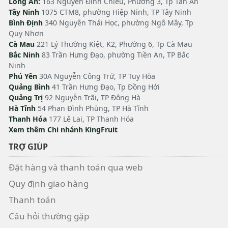
Long An:
163 Nguyễn Đình Chiểu, Phường 3, Tp Tân An
Tây Ninh
1075 CTM8, phường Hiệp Ninh, TP Tây Ninh
Bình Định
340 Nguyễn Thái Học, phường Ngô Mây, Tp
Quy Nhơn
Cà Mau
221 Lý Thường Kiệt, K2, Phường 6, Tp Cà Mau
Bắc Ninh
83 Trần Hưng Đạo, phường Tiền An, TP Bắc
Ninh
Phú Yên
30A Nguyễn Công Trứ, TP Tuy Hòa
Quảng Bình
41 Trần Hưng Đạo, Tp Đồng Hới
Quảng Trị
92 Nguyễn Trãi, TP Đông Hà
Hà Tĩnh
54 Phan Đình Phùng, TP Hà Tĩnh
Thanh Hóa
177 Lê Lai, TP Thanh Hóa
Xem thêm Chi nhánh KingFruit
TRỢ GIÚP
Đặt hàng và thanh toán qua web
Quy định giao hàng
Thanh toán
Câu hỏi thường gặp