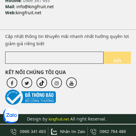
Hotline:
0966 341 493
Mail:
info@kingfruit.net
Web:
kingfruit.net
Cập nhật thông tin khuyến mãi nhanh nhất hưởng quyền lợi
giảm giá riêng biệt
GỬI
KẾT NỐI CHÚNG TÔI QUA
Design by
All right Reserval.
kingfruit.net
0966 341 493
Nhắn tin Zalo
0962 794 486