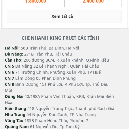
1,800,000
2,400,000
Xem tất cả
CHI NHANH KING FRUIT CÁC TỈNH
Hà Nội:
56B Trần Phú, Ba Đình, Hà Nội
Đà Nẵng:
271B Trần Phú, Hải Châu
Cần Thơ:
266 đường 30/4, P. Xuân khánh, Q.Ninh Kiều
CN 5
Đà Nẵng 32 Lê Thanh Nghị, Quận Hải Châu
CN 6
71 Trường Chinh, Phường Xuân Phú, TP Huế
CN 7
Lâm Đồng 05 Phan Đình Phùng
CN 8
Bình Dương 151 Phú Lợi, P. Phú Lợi, Tp. Thủ Dầu
Một
Đồng Nai
40/198A Phạm Văn Thuận, KP.3, P.Tân Mai Biên
Hòa
Kiên Giang
418 Nguyễn Trung Trực, Thành phố Rạch Giá
Nha Trang
54 Nguyễn Đức Cảnh, TP Nha Trang
Vũng Tàu
185B Phạm Hồng Thái, Phường 7
Quảng Nam
61 Nguyễn Du, Tp Tam Kỳ