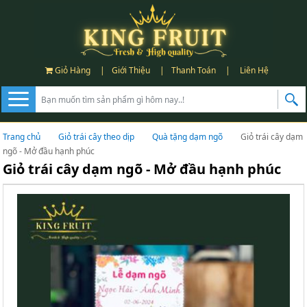
Giỏ Hàng
|
Giới Thiệu
|
Thanh Toán
|
Liên Hệ
Trang chủ
Giỏ trái cây theo dịp
Quà tặng dạm ngõ
Giỏ trái cây dạm
ngõ - Mở đầu hạnh phúc
Giỏ trái cây dạm ngõ - Mở đầu hạnh phúc