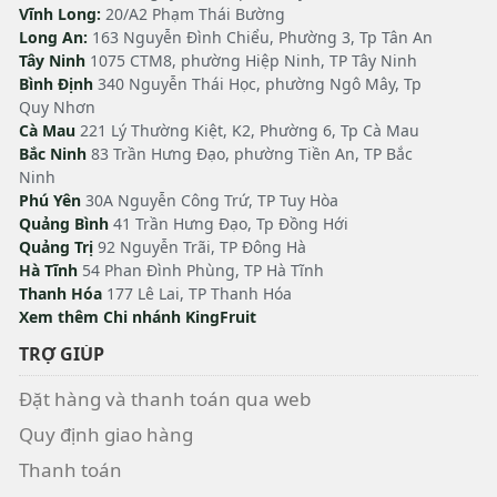
Vĩnh Long:
20/A2 Phạm Thái Bường
Long An:
163 Nguyễn Đình Chiểu, Phường 3, Tp Tân An
Tây Ninh
1075 CTM8, phường Hiệp Ninh, TP Tây Ninh
Bình Định
340 Nguyễn Thái Học, phường Ngô Mây, Tp
Quy Nhơn
Cà Mau
221 Lý Thường Kiệt, K2, Phường 6, Tp Cà Mau
Bắc Ninh
83 Trần Hưng Đạo, phường Tiền An, TP Bắc
Ninh
Phú Yên
30A Nguyễn Công Trứ, TP Tuy Hòa
Quảng Bình
41 Trần Hưng Đạo, Tp Đồng Hới
Quảng Trị
92 Nguyễn Trãi, TP Đông Hà
Hà Tĩnh
54 Phan Đình Phùng, TP Hà Tĩnh
Thanh Hóa
177 Lê Lai, TP Thanh Hóa
Xem thêm Chi nhánh KingFruit
TRỢ GIÚP
Đặt hàng và thanh toán qua web
Quy định giao hàng
Thanh toán